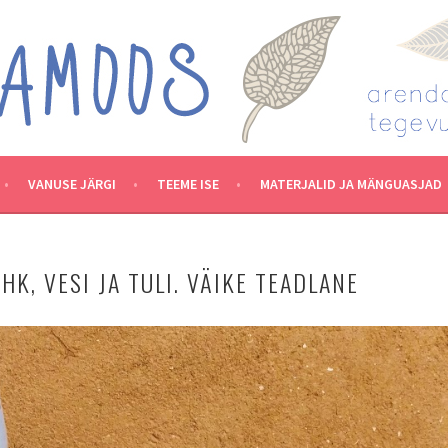
VANUSE JÄRGI
TEEME ISE
MATERJALID JA MÄNGUASJAD
HK, VESI JA TULI. VÄIKE TEADLANE