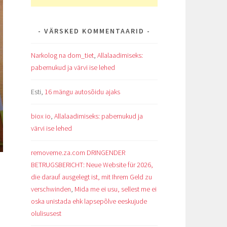
VÄRSKED KOMMENTAARID
Narkolog na dom_tiet
,
Allalaadimiseks:
pabernukud ja värvi ise lehed
Esti
,
16 mängu autosõidu ajaks
biox io
,
Allalaadimiseks: pabernukud ja
värvi ise lehed
removeme.za.com DRINGENDER
BETRUGSBERICHT: Neue Website für 2026,
die darauf ausgelegt ist, mit Ihrem Geld zu
verschwinden
,
Mida me ei usu, sellest me ei
oska unistada ehk lapsepõlve eeskujude
olulisusest