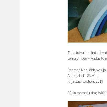
Täna tutvustan üht vahva
tema ümber – kuidas toim
Raamat: Maa, õhk, vesi ja 
Autor: Nadja Slavina
Kirjastus: Koolibri, 2019
*Sain raamatu kingiks kirja