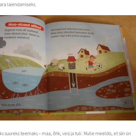
ara laiendamiseks.
 suureks teemaks – maa, õhk, vesi ja tuli. Mulle meeldis, et siin on