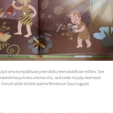
 just oma kompaktsuse ja tervikliku teemakäsitluse mõttes. See
teaiarühmas ja kodus olemas olla, sest katab nii palju teemasid
Samuti sobib ta hästi saatma Montessori Suuri Lugusid.