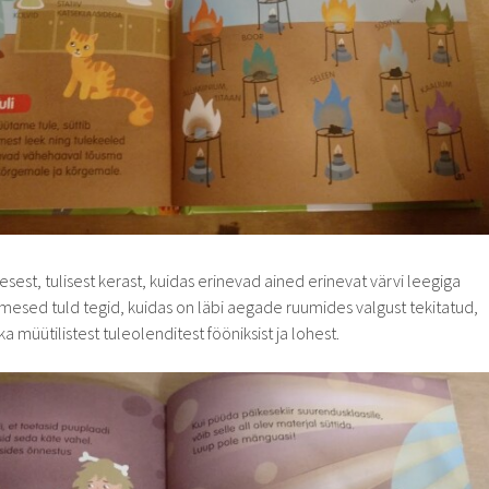
sest, tulisest kerast, kuidas erinevad ained erinevat värvi leegiga
imesed tuld tegid, kuidas on läbi aegade ruumides valgust tekitatud,
 müütilistest tuleolenditest fööniksist ja lohest.