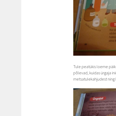
Tule peatükis loeme päike
põlevad, kuidas ürgaja in
metsatulekahjudest ning ka