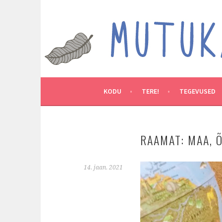
Skip
to
MUTUKAMOOS
content
ARENDAVAID TEGEVUSI LASTEGA
KODU
TERE!
TEGEVUSED
RAAMAT: MAA, Õ
14. jaan. 2021