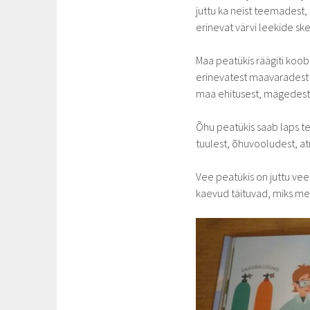
juttu ka neist teemadest,
erinevat värvi leekide sk
Maa peatükis räägiti kooba
erinevatest maavaradest (
maa ehitusest, mägedest 
Õhu peatükis saab laps 
tuulest, õhuvooludest, atm
Vee peatükis on juttu vee 
kaevud täituvad, miks meil 