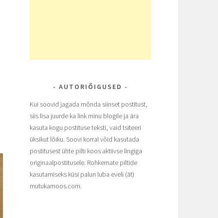
AUTORIÕIGUSED
Kui soovid jagada mõnda siinset postitust,
siis lisa juurde ka link minu blogile ja ära
kasuta kogu postituse teksti, vaid tsiteeri
üksikut lõiku. Soovi korral võid kasutada
postitusest ühte pilti koos aktiivse lingiga
originaalpostitusele. Rohkemate piltide
kasutamiseks küsi palun luba eveli (ät)
mutukamoos.com.