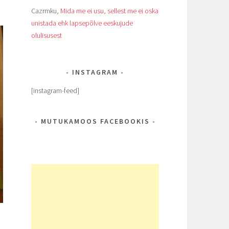
Cazrmku
,
Mida me ei usu, sellest me ei oska
unistada ehk lapsepõlve eeskujude
olulisusest
INSTAGRAM
[instagram-feed]
MUTUKAMOOS FACEBOOKIS