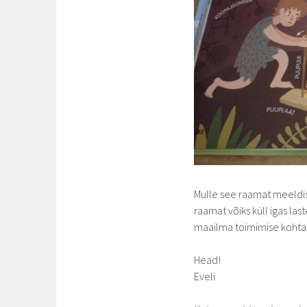
Mulle see raamat meeldis
raamat võiks küll igas las
maailma toimimise kohta. 
Head!
Eveli