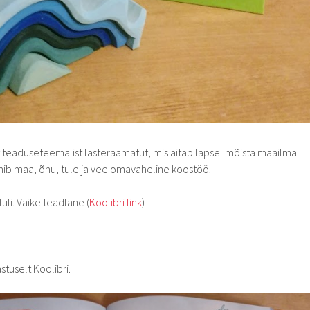
t teaduseteemalist lasteraamatut, mis aitab lapsel mõista maailma
ib maa, õhu, tule ja vee omavaheline koostöö.
tuli. Väike teadlane (
Koolibri link
)
stuselt Koolibri.