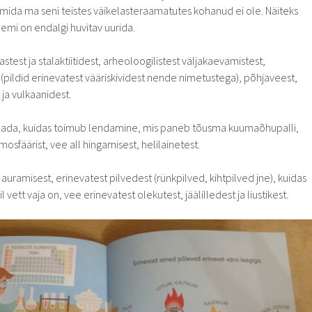
 mida ma seni teistes väikelasteraamatutes kohanud ei ole. Näiteks
eemi on endalgi huvitav uurida.
stest ja stalaktiitidest, arheoloogilistest väljakaevamistest,
pildid erinevatest vääriskividest nende nimetustega), põhjaveest,
ja vulkaanidest.
teada, kuidas toimub lendamine, mis paneb tõusma kuumaõhupalli,
osfäärist, vee all hingamisest, helilainetest.
auramisest, erinevatest pilvedest (rünkpilved, kihtpilved jne), kuidas
vett vaja on, vee erinevatest olekutest, jäälilledest ja liustikest.