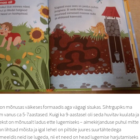
on mõnusas väikeses formaadis aga vägagi sisukas. Sihtrgupiks ma
m vanus ca 5-7aastased. Kuigi ka 9-aastasel oli seda huvitav kuulata ja
Tekst on mõnusalt ladus ette lugemiseks – aimekirjanduse puhul mitte
n lihtsad mõista ja igal lehel on piltide juures suurtähtedega
) meeldis neid ise lugeda, nii et need on head lugemise harjutamiseks