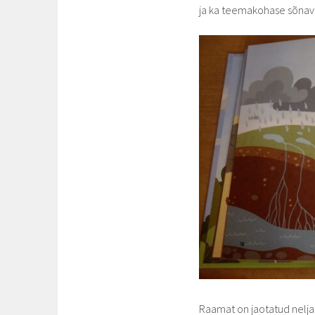
ja ka teemakohase sõnav
Raamat on jaotatud neljaks