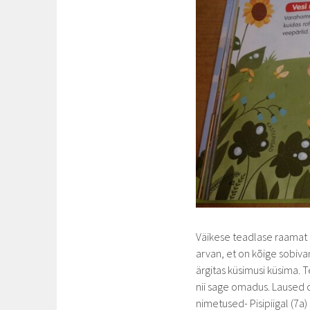
Väikese teadlase raamat 
arvan, et on kõige sobiva
ärgitas küsimusi küsima. 
nii sage omadus. Laused o
nimetused- Pisipiigal (7a