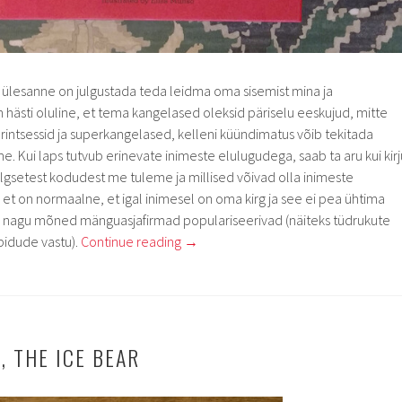
ie ülesanne on julgustada teda leidma oma sisemist mina ja
hästi oluline, et tema kangelased oleksid päriselu eeskujud, mitte
rintsessid ja superkangelased, kelleni küündimatus võib tekitada
Kui laps tutvub erinevate inimeste elulugudega, saab ta aru kui kirj
lgsetest kodudest me tuleme ja millised võivad olla inimeste
 et on normaalne, et igal inimesel on oma kirg ja see ei pea ühtima
 nagu mõned mänguasjafirmad populariseerivad (näiteks tüdrukute
pidude vastu).
Continue reading
→
, THE ICE BEAR