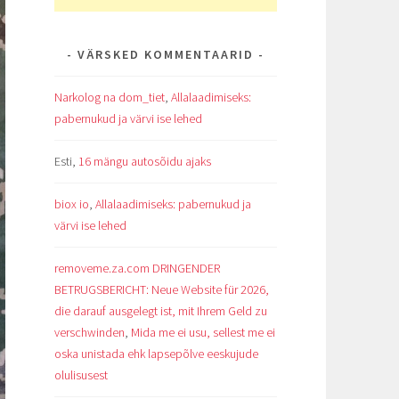
VÄRSKED KOMMENTAARID
Narkolog na dom_tiet
,
Allalaadimiseks:
pabernukud ja värvi ise lehed
Esti
,
16 mängu autosõidu ajaks
biox io
,
Allalaadimiseks: pabernukud ja
värvi ise lehed
removeme.za.com DRINGENDER
BETRUGSBERICHT: Neue Website für 2026,
die darauf ausgelegt ist, mit Ihrem Geld zu
verschwinden
,
Mida me ei usu, sellest me ei
oska unistada ehk lapsepõlve eeskujude
olulisusest