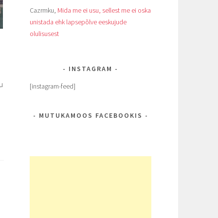
Cazrmku
,
Mida me ei usu, sellest me ei oska
unistada ehk lapsepõlve eeskujude
olulisusest
INSTAGRAM
u
[instagram-feed]
MUTUKAMOOS FACEBOOKIS