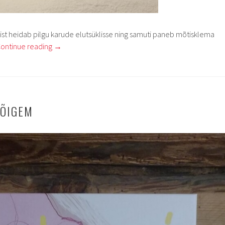
st heidab pilgu karude elutsüklisse ning samuti paneb mõtisklema
ontinue reading
→
 ÕIGEM