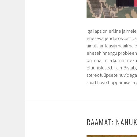
Iga laps on eriline ja me
eneseväljendusoskust. On 
ainult fantaasiamaailma p
enesehinnangu probleeme. 
on maailm ja kui mitmekü
eluunistused. Ta mõistab,
stereotüüpsete huvidega
suurt huvi shoppamise ja 
RAAMAT: NANUK