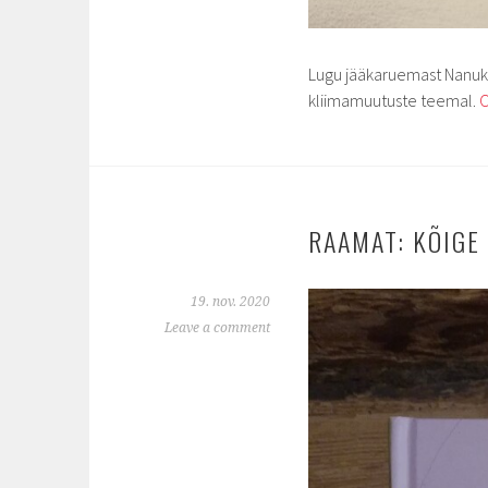
Lugu jääkaruemast Nanuki
kliimamuutuste teemal.
C
RAAMAT: KÕIGE
19. nov. 2020
Leave a comment