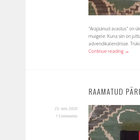
“Ärajäänud avastus” on ü
muigele. Kuna siin on jut
advendikalendrisse. Trüki
Continue reading
→
RAAMATUD PÄR
21. nov. 2020
7 Comments