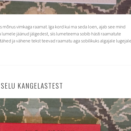
ks mõnus vimkaga raamat. Iga kord kui ma seda loen, ajab see mind
tu lumele jäänud jälgedest, siis lumeteema sobib hästi raamatute
tähed ja vähene tekst teevad raamatu aga sobilikuks algajale lugejale
ISELU KANGELASTEST