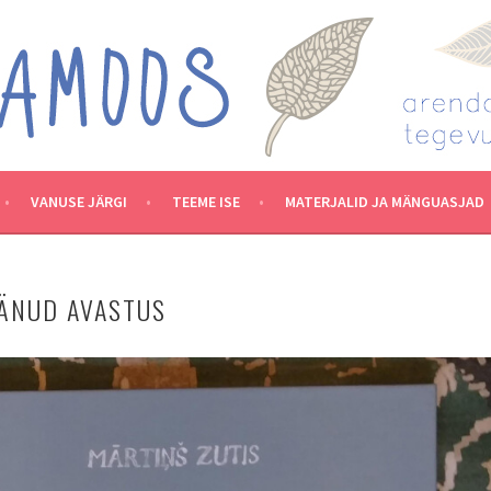
VANUSE JÄRGI
TEEME ISE
MATERJALID JA MÄNGUASJAD
ÄNUD AVASTUS