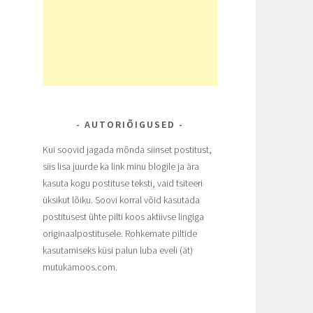
AUTORIÕIGUSED
Kui soovid jagada mõnda siinset postitust,
siis lisa juurde ka link minu blogile ja ära
kasuta kogu postituse teksti, vaid tsiteeri
üksikut lõiku. Soovi korral võid kasutada
postitusest ühte pilti koos aktiivse lingiga
originaalpostitusele. Rohkemate piltide
kasutamiseks küsi palun luba eveli (ät)
mutukamoos.com.