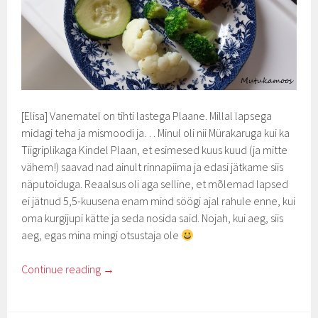
[Elisa] Vanematel on tihti lastega Plaane. Millal lapsega
midagi teha ja mismoodi ja… Minul oli nii Mürakaruga kui ka
Tiigriplikaga Kindel Plaan, et esimesed kuus kuud (ja mitte
vähem!) saavad nad ainult rinnapiima ja edasi jätkame siis
näputoiduga. Reaalsus oli aga selline, et mõlemad lapsed
ei jätnud 5,5-kuusena enam mind söögi ajal rahule enne, kui
oma kurgijupi kätte ja seda nosida said. Nojah, kui aeg, siis
aeg, egas mina mingi otsustaja ole
Continue reading
→