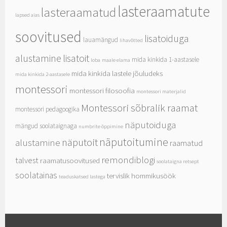
lasteraamatute
lasteraamatud
lapsed aias
soovitused
lisatoiduga
lauamängud
lihavõtted
alustamine
lisatoit
mida kinkida 1-aastasele
loba
maale elama
mida kinkida lastele jõuludeks
mida kinkida 2-aastasele
montessori
montessori filosoofia
montessori materjalid
Montessori sõbralik raamat
montessori pedagoogika
näputoiduga
mängud soolataignaga
numbrite õppimine
näputoitumine
näputoit
alustamine
raamatud
remondiblogi
talvest
raamatusoovitused
soolataigna retsept
soolatainas
tervislik hommikusöök
teaduskatsed lastega