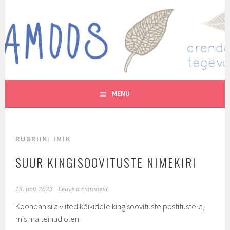
Skip
to
MUTUKAMOOS
content
ARENDAVAID TEGEVUSI LASTEGA
MENU
RUBRIIK:
IMIK
SUUR KINGISOOVITUSTE NIMEKIRI
15. nov. 2023
Leave a comment
Koondan siia viited kõikidele kingisoovituste postitustele,
mis ma teinud olen.