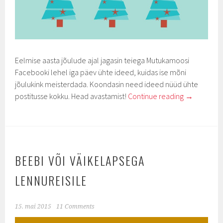
Eelmise aasta jõulude ajal jagasin teiega Mutukamoosi
Facebooki lehel iga päev ühte ideed, kuidas ise mõni
jõulukink meisterdada. Koondasin need ideed nüüd ühte
postitusse kokku. Head avastamist!
Continue reading
→
BEEBI VÕI VÄIKELAPSEGA
LENNUREISILE
15. mai 2015
11 Comments