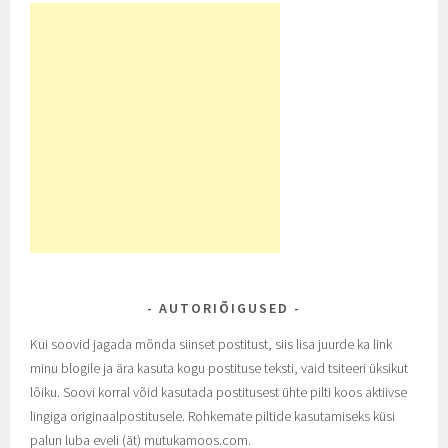
AUTORIÕIGUSED
Kui soovid jagada mõnda siinset postitust, siis lisa juurde ka link
minu blogile ja ära kasuta kogu postituse teksti, vaid tsiteeri üksikut
lõiku. Soovi korral võid kasutada postitusest ühte pilti koos aktiivse
lingiga originaalpostitusele. Rohkemate piltide kasutamiseks küsi
palun luba eveli (ät) mutukamoos.com.