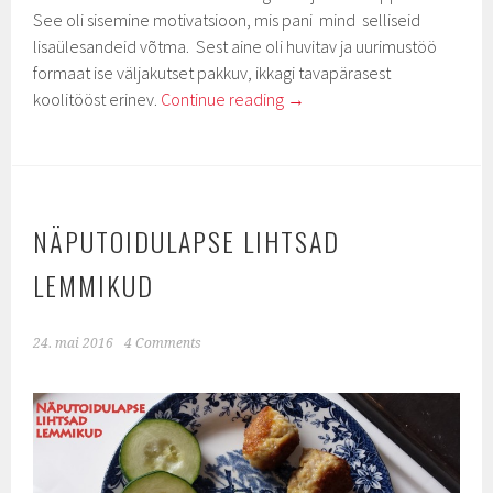
See oli sisemine motivatsioon, mis pani mind selliseid
lisaülesandeid võtma. Sest aine oli huvitav ja uurimustöö
formaat ise väljakutset pakkuv, ikkagi tavapärasest
koolitööst erinev.
Continue reading
→
NÄPUTOIDULAPSE LIHTSAD
LEMMIKUD
24. mai 2016
4 Comments