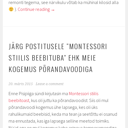
remonti tegema, see närvikulu võtab ka mühinal kilosid alla
).
Continue reading
→
JÄRG POSTITUSELE “MONTESSORI
STIILIS BEEBITUBA” EHK MEIE
KOGEMUS PÕRANDAVOODIGA
20. märts 2015
Leave a comment
Enne Pisipiiga sündi kirjutasin ma
Montessori stiilis
beebitoast
, kus oli juttu ka põrandavoodist. Siis oli mul
põrandavoodi kogemus ühe lapsega, kes oli üks
rahulikumaid beebisid, keda ma tean ja seetõttu ei osanud
ma ennustada, kas iga lapsega selline meetod toimiks.
Nüüd aga on mul kogemus kahe erineva temperamendiga