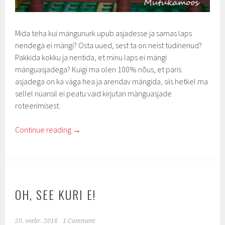
Mida teha kui mängunurk upub asjadesse ja samas laps
nendega ei mängi? Osta uued, sest ta on neist tüdinenud?
Pakkida kokku ja nentida, et minu laps ei mängi
mänguasjadega? Kuigi ma olen 100% nõus, et päris
asjadega on ka väga hea ja arendav mängida, siis hetkel ma
sellel nüansil ei peatu vaid kirjutan mänguasjade
roteerimisest.
Continue reading
→
OH, SEE KURI E!
20. veebr. 2016
1 Comment