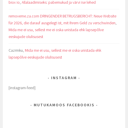
biox io
,
Allalaadimiseks: pabernukud ja värvi ise lehed
removeme.za.com DRINGENDER BETRUGSBERICHT: Neue Website
für 2026, die darauf ausgelegt ist, mit Ihrem Geld zu verschwinden
,
Mida me ei usu, sellest me ei oska unistada ehk lapsepõlve
eeskujude olulisusest
Cazrmku
,
Mida me ei usu, sellest me ei oska unistada ehk
lapsepõlve eeskujude olulisusest
INSTAGRAM
[instagram-feed]
MUTUKAMOOS FACEBOOKIS