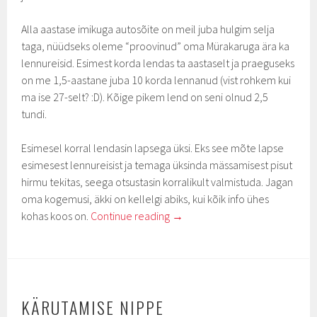
Alla aastase imikuga autosõite on meil juba hulgim selja
taga, nüüdseks oleme “proovinud” oma Mürakaruga ära ka
lennureisid. Esimest korda lendas ta aastaselt ja praeguseks
on me 1,5-aastane juba 10 korda lennanud (vist rohkem kui
ma ise 27-selt? :D). Kõige pikem lend on seni olnud 2,5
tundi.
Esimesel korral lendasin lapsega üksi. Eks see mõte lapse
esimesest lennureisist ja temaga üksinda mässamisest pisut
hirmu tekitas, seega otsustasin korralikult valmistuda. Jagan
oma kogemusi, äkki on kellelgi abiks, kui kõik info ühes
kohas koos on.
Continue reading
→
KÄRUTAMISE NIPPE