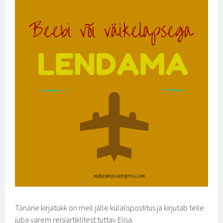
Tänane kirjatükk on meil jälle külalispostitus ja kirjutab teile
juba varem reisiartiklitest tuttav Elisa.