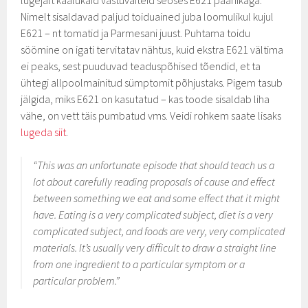
lugejalt kaalukaid vastuväiteid seoses E621 paanikaga.
Nimelt sisaldavad paljud toiduained juba loomulikul kujul
E621 – nt tomatid ja Parmesani juust. Puhtama toidu
söömine on igati tervitatav nähtus, kuid ekstra E621 vältima
ei peaks, sest puuduvad teaduspõhised tõendid, et ta
ühtegi allpoolmainitud sümptomit põhjustaks. Pigem tasub
jälgida, miks E621 on kasutatud – kas toode sisaldab liha
vähe, on vett täis pumbatud vms. Veidi rohkem saate lisaks
lugeda siit
.
“This was an unfortunate episode that should teach us a
lot about carefully reading proposals of cause and effect
between something we eat and some effect that it might
have. Eating is a very complicated subject, diet is a very
complicated subject, and foods are very, very complicated
materials. It’s usually very difficult to draw a straight line
from one ingredient to a particular symptom or a
particular problem.”