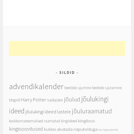
SILDID
advendikalender
beebide ujumine
beebide ujutamine
jõulukingi
jõulud
Harry Potter
blogroll
isadepäev
ideed
jõuluraamatud
jõulukingi ideed lastele
kingiloos
keskkonnateemalised raamatud
kingiideed
kingisoovitused
kuidas alustada näputoiduga
kui laps jonnib