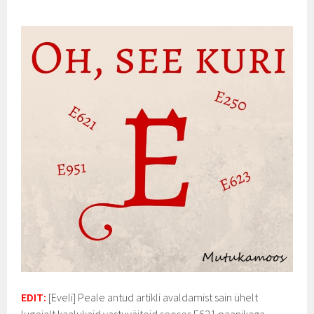
EDIT:
[Eveli] Peale antud artikli avaldamist sain ühelt