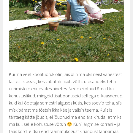
Kui ma veel koolitüdruk olin, siis olin ma üks neist vähestest
lastest klassist, kes vabatahtlikult võttis ülesandeks teha
uurimistöid erinevates ainetes. Need ei olnud õrnalt ka
kohustuslikud, mingeid lisaboonuseid sellega ei kaasnenud,
kuid kui õpetaja semestri alguses küsis, kes soovib teha, siis
miskipärast ma tõstsin ikka käe ja valisin teema. Kui siis
tähtaeg kätte jõudis, ei jõudnud ma end ära kiruda, et miks
ma küll selle kohustuse võtsin
Kuni järgmise korrani – ja
taas kord leidsin end raamatukogust kirjandust lappamas.