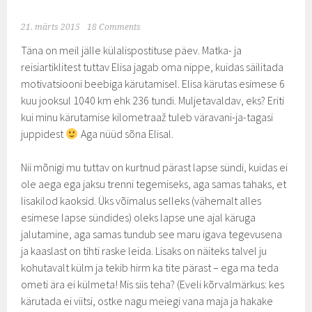
21. märts 2015
18 Comments
Täna on meil jälle külalispostituse päev. Matka- ja
reisiartiklitest tuttav Elisa jagab oma nippe, kuidas säilitada
motivatsiooni beebiga kärutamisel. Elisa kärutas esimese 6
kuu jooksul 1040 km ehk 236 tundi. Muljetavaldav, eks? Eriti
kui minu kärutamise kilometraaž tuleb väravani-ja-tagasi
juppidest
Aga nüüd sõna Elisal.
Nii mõnigi mu tuttav on kurtnud pärast lapse sündi, kuidas ei
ole aega ega jaksu trenni tegemiseks, aga samas tahaks, et
lisakilod kaoksid. Üks võimalus selleks (vähemalt alles
esimese lapse sündides) oleks lapse une ajal käruga
jalutamine, aga samas tundub see maru igava tegevusena
ja kaaslast on tihti raske leida. Lisaks on näiteks talvel ju
kohutavalt külm ja tekib hirm ka tite pärast – ega ma teda
ometi ära ei külmeta! Mis siis teha? (Eveli kõrvalmärkus: kes
kärutada ei viitsi, ostke nagu meiegi vana maja ja hakake