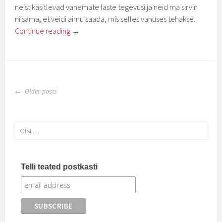
neist käsitlevad vanemate laste tegevusi ja neid ma sirvin
niisama, et veidi aimu saada, mis selles vanuses tehakse.
Continue reading
→
POSTS
Older posts
NAVIGATION
Otsi:
Telli teated postkasti