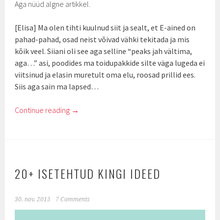
Aga nüüd algne artikkel.
[Elisa] Ma olen tihti kuulnud siit ja sealt, et E-ained on
pahad-pahad, osad neist võivad vähki tekitada ja mis
kõik veel. Siiani oli see aga selline “peaks jah vältima,
aga…” asi, poodides ma toidupakkide silte väga lugeda ei
viitsinud ja elasin muretult oma elu, roosad prillid ees.
Siis aga sain ma lapsed…
Continue reading
→
20+ ISETEHTUD KINGI IDEED
30. nov. 2015
7 Comments