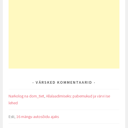
VÄRSKED KOMMENTAARID
Narkolog na dom_tiet
,
Allalaadimiseks: pabernukud ja värvi ise
lehed
Esti
,
16 mängu autosõidu ajaks