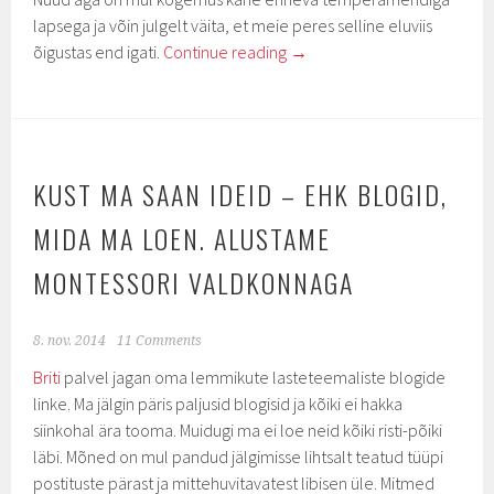
lapsega ja võin julgelt väita, et meie peres selline eluviis
õigustas end igati.
Continue reading
→
KUST MA SAAN IDEID – EHK BLOGID,
MIDA MA LOEN. ALUSTAME
MONTESSORI VALDKONNAGA
8. nov. 2014
11 Comments
Briti
palvel jagan oma lemmikute lasteteemaliste blogide
linke. Ma jälgin päris paljusid blogisid ja kõiki ei hakka
siinkohal ära tooma. Muidugi ma ei loe neid kõiki risti-põiki
läbi. Mõned on mul pandud jälgimisse lihtsalt teatud tüüpi
postituste pärast ja mittehuvitavatest libisen üle. Mitmed