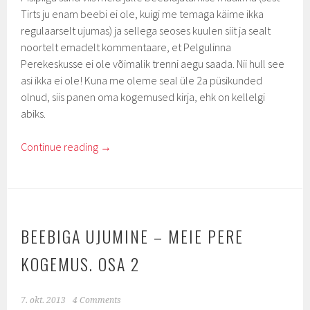
Tirts ju enam beebi ei ole, kuigi me temaga käime ikka
regulaarselt ujumas) ja sellega seoses kuulen siit ja sealt
noortelt emadelt kommentaare, et Pelgulinna
Perekeskusse ei ole võimalik trenni aegu saada. Nii hull see
asi ikka ei ole! Kuna me oleme seal üle 2a püsikunded
olnud, siis panen oma kogemused kirja, ehk on kellelgi
abiks.
Continue reading
→
BEEBIGA UJUMINE – MEIE PERE
KOGEMUS. OSA 2
7. okt. 2013
4 Comments