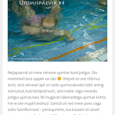
Neljapäeval oli meie viimane ujumise tund pelgus. Üks
meeletult tore ajajärk sai läbi
Ühtpidi oli see rõõmus
tund, sest viimasel ajal on laste ujumisoskustes tubli areng
toimunud, kuid teistpidi kurb, sest meile väga meeldis
pelgus ujumas käia. Nii mugavat väikelastega ujumise kohta
me ei ole mujalt leidnud. Samuti oli neil meie jaoks väga
sobiv tunniformaat – pereujumine, kus bassein oli ainult