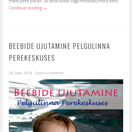
meie pere päralt. Ja seda kõike väga mõistliku hinna eest.
Continue reading
→
BEEBIDE UJUTAMINE PELGULINNA
PEREKESKUSES
26. jaan. 2014
Leave a comment