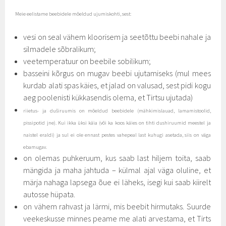
Meie eelistame beebidele mõeldud ujumiskohti, sest:
vesi on seal vähem kloorisem ja seetõttu beebi nahale ja
silmadele sõbralikum;
veetemperatuur on beebile sobilikum;
basseini kõrgus on mugav beebi ujutamiseks (mul mees
kurdab alati spas käies, et jalad on valusad, sest pidi kogu
aeg poolenisti kükkasendis olema, et Tirtsu ujutada)
riietus- ja duširuumis on mõeldud beebidele (mähkimislauad, lamamistoolid,
pissipotid jne). Kui ikka üksi käia (või ka koos käies on tihti dushiruumid meestel ja
naistel eraldi) ja sul ei ole ennast pestes vahepeal last kuhugi asetada, siis on väga
ebamugav.
on olemas puhkeruum, kus saab last hiljem toita, saab
mängida ja maha jahtuda – külmal ajal väga oluline, et
märja nahaga lapsega õue ei läheks, isegi kui saab kiirelt
autosse hüpata.
on vähem rahvast ja lärmi, mis beebit hirmutaks. Suurde
veekeskusse minnes peame me alati arvestama, et Tirts