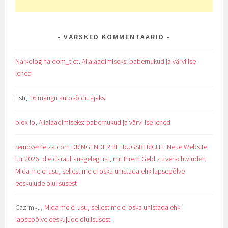
VÄRSKED KOMMENTAARID
Narkolog na dom_tiet
,
Allalaadimiseks: pabernukud ja värvi ise
lehed
Esti
,
16 mängu autosõidu ajaks
biox io
,
Allalaadimiseks: pabernukud ja värvi ise lehed
removeme.za.com DRINGENDER BETRUGSBERICHT: Neue Website
für 2026, die darauf ausgelegt ist, mit Ihrem Geld zu verschwinden
,
Mida me ei usu, sellest me ei oska unistada ehk lapsepõlve
eeskujude olulisusest
Cazrmku
,
Mida me ei usu, sellest me ei oska unistada ehk
lapsepõlve eeskujude olulisusest