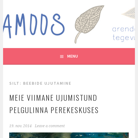
Skip
to
MUTUKAMOOS
content
ARENDAVAID TEGEVUSI LASTEGA
MENU
SILT:
BEEBIDE UJUTAMINE
MEIE VIIMANE UJUMISTUND
PELGULINNA PEREKESKUSES
19. nov. 2014
Leave a comment