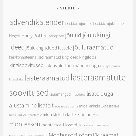
SILDID
advendikalender
beebide ujumine
beebide ujutamine
jõulukingi
jõulud
Harry Potter
blogroll
isadepäev
ideed
jõuluraamatud
jõulukingi ideed lastele
kingiloos
keskkonnateemalised raamatud
kingiideed
kingisoovitused
kuidas alustada näputoiduga
kui laps jonnib
lasteraamatute
lasteraamatud
lapsed aias
soovitused
lisatoiduga
lauamängud
lihavõtted
alustamine
lisatoit
mida kinkida 1-aastasele
loba
maale elama
mida kinkida lastele jõuludeks
mida kinkida 2-aastasele
montessori
montessori filosoofia
montessori materjalid
Montessori sõbralik raamat
montessori pedagoogika