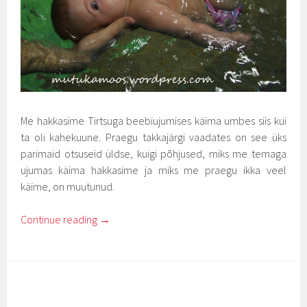
Me hakkasime Tirtsuga beebiujumises käima umbes siis kui
ta oli kahekuune. Praegu takkajärgi vaadates on see üks
parimaid otsuseid üldse, kuigi põhjused, miks me temaga
ujumas käima hakkasime ja miks me praegu ikka veel
käime, on muutunud.
Continue reading
→