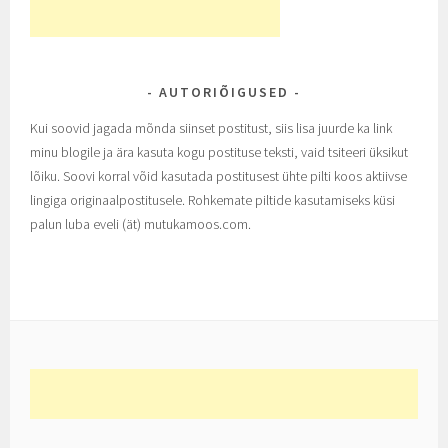
AUTORIÕIGUSED
Kui soovid jagada mõnda siinset postitust, siis lisa juurde ka link
minu blogile ja ära kasuta kogu postituse teksti, vaid tsiteeri üksikut
lõiku. Soovi korral võid kasutada postitusest ühte pilti koos aktiivse
lingiga originaalpostitusele. Rohkemate piltide kasutamiseks küsi
palun luba eveli (ät) mutukamoos.com.