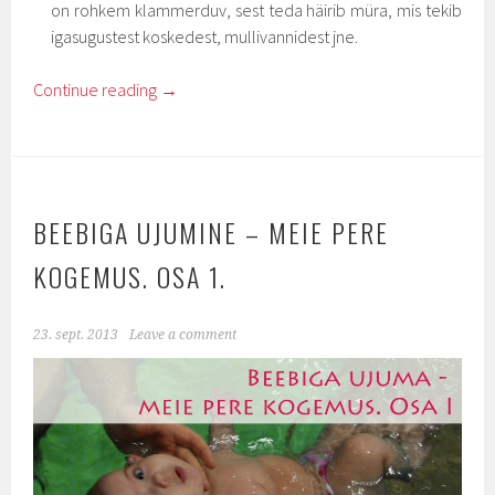
on rohkem klammerduv, sest teda häirib müra, mis tekib
igasugustest koskedest, mullivannidest jne.
Continue reading
→
BEEBIGA UJUMINE – MEIE PERE
KOGEMUS. OSA 1.
23. sept. 2013
Leave a comment