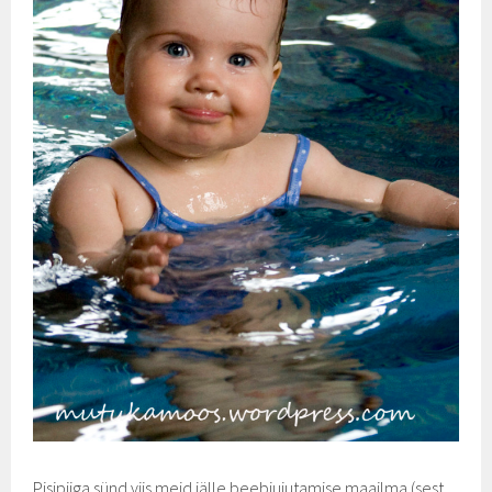
Pisipiiga sünd viis meid jälle beebiujutamise maailma (sest