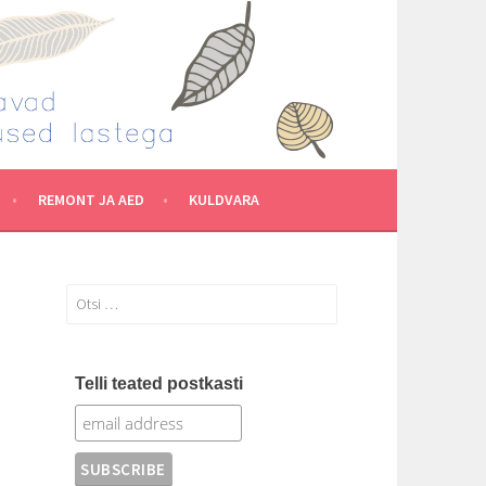
REMONT JA AED
KULDVARA
Otsi:
Telli teated postkasti