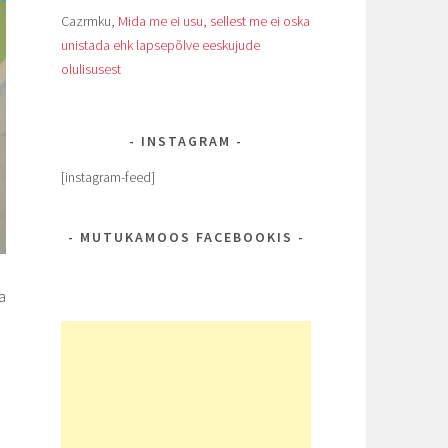
Cazrmku
,
Mida me ei usu, sellest me ei oska
unistada ehk lapsepõlve eeskujude
olulisusest
INSTAGRAM
[instagram-feed]
MUTUKAMOOS FACEBOOKIS
a