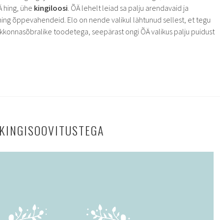
 hing, ühe
kingiloosi
. ÕÄ lehelt leiad sa palju arendavaid ja
ing õppevahendeid. Elo on nende valikul lähtunud sellest, et tegu
skkonnasõbralike toodetega, seepärast ongi ÕÄ valikus palju puidust
 KINGISOOVITUSTEGA