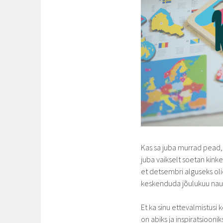
Kas sa juba murrad pead,
juba vaikselt soetan kinke
et detsembri alguseks oli
keskenduda jõulukuu nau
Et ka sinu ettevalmistusi
on abiks ja inspiratsioon