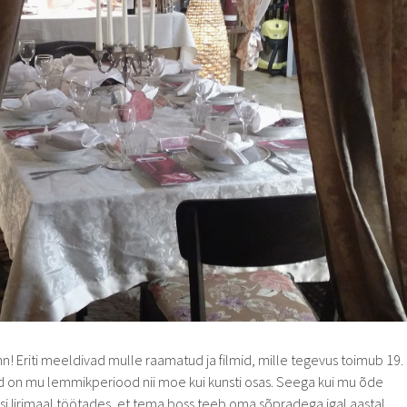
n! Eriti meeldivad mulle raamatud ja filmid, mille tegevus toimub 19.
d on mu lemmikperiood nii moe kui kunsti osas. Seega kui mu õde
asi Iirimaal töötades, et tema boss teeb oma sõpradega igal aastal