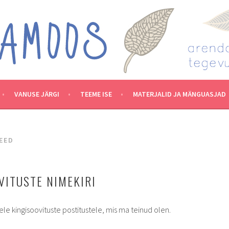
VANUSE JÄRGI
TEEME ISE
MATERJALID JA MÄNGUASJAD
EED
VITUSTE NIMEKIRI
ele kingisoovituste postitustele, mis ma teinud olen.