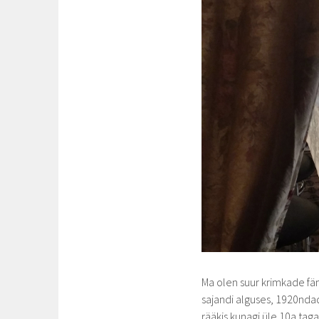
Ma olen suur krimkade fän
sajandi alguses, 1920nda
rääkis kunagi üle 10a tag