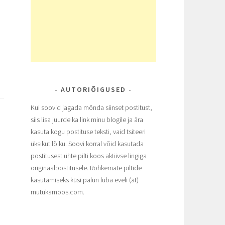
AUTORIÕIGUSED
Kui soovid jagada mõnda siinset postitust,
siis lisa juurde ka link minu blogile ja ära
kasuta kogu postituse teksti, vaid tsiteeri
üksikut lõiku. Soovi korral võid kasutada
postitusest ühte pilti koos aktiivse lingiga
originaalpostitusele. Rohkemate piltide
kasutamiseks küsi palun luba eveli (ät)
mutukamoos.com.