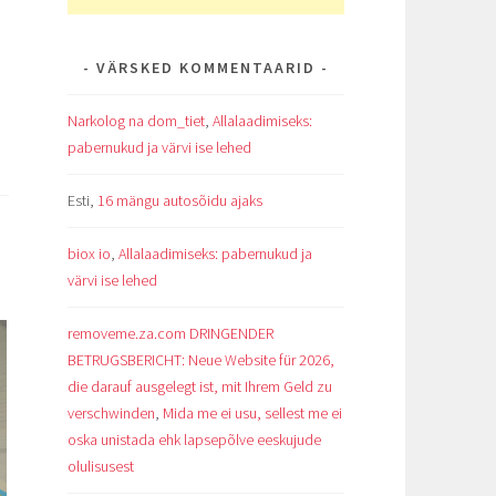
VÄRSKED KOMMENTAARID
Narkolog na dom_tiet
,
Allalaadimiseks:
pabernukud ja värvi ise lehed
Esti
,
16 mängu autosõidu ajaks
biox io
,
Allalaadimiseks: pabernukud ja
värvi ise lehed
removeme.za.com DRINGENDER
BETRUGSBERICHT: Neue Website für 2026,
die darauf ausgelegt ist, mit Ihrem Geld zu
verschwinden
,
Mida me ei usu, sellest me ei
oska unistada ehk lapsepõlve eeskujude
olulisusest