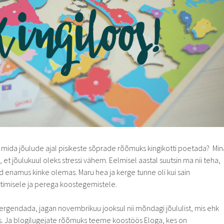
 mida jõulude ajal pisikeste sõprade rõõmuks kingikotti poetada? Min
, et jõulukuul oleks stressi vähem. Eelmisel aastal suutsin ma nii teha,
d enamus kinke olemas. Maru hea ja kerge tunne oli kui sain
timisele ja perega koostegemistele.
 kergendada, jagan novembrikuu jooksul nii mõndagi jõululist, mis ehk
iks. Ja blogilugejate rõõmuks teeme koostöös Eloga, kes on