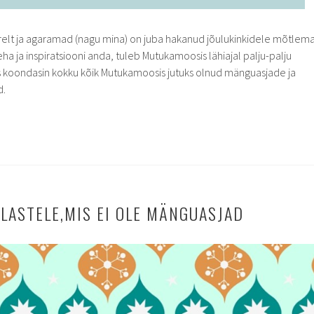
relt ja agaramad (nagu mina) on juba hakanud jõulukinkidele mõtlema
eha ja inspiratsiooni anda, tuleb Mutukamoosis lähiajal palju-palju
ks koondasin kokku kõik Mutukamoosis jutuks olnud mänguasjade ja
d.
 LASTELE,MIS EI OLE MÄNGUASJAD