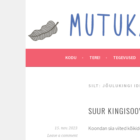
Skip
to
MUTUKAMOOS
content
ARENDAVAID TEGEVUSI LASTEGA
KODU
TERE!
TEGEVUSED
SILT:
JÕULUKINGI ID
SUUR KINGISOO
Koondan siia viited kõikid
15. nov. 2023
Leave a comment