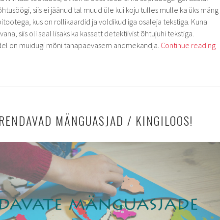
usöögi, siis ei jäänud tal muud üle kui koju tulles mulle ka üks mäng
tootega, kus on rollikaardid ja voldikud iga osaleja tekstiga. Kuna
na, siis oli seal lisaks ka kassett detektiivist õhtujuhi tekstiga.
idel on muidugi mõni tänapäevasem andmekandja.
Continue reading
ARENDAVAD MÄNGUASJAD / KINGILOOS!