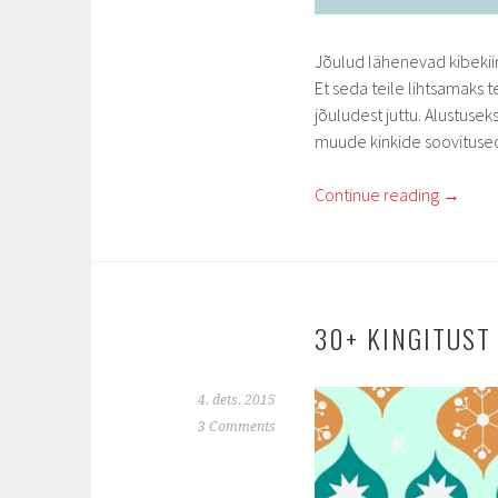
Jõulud lähenevad kibekii
Et seda teile lihtsamaks t
jõuludest juttu. Alustuse
muude kinkide soovituse
Continue reading
→
30+ KINGITUST
4. dets. 2015
3 Comments