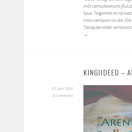
mõrvamüsteeriumi jõuluõht
tuua. Tegemist on nö karbi
minu versioon on üle 10a va
Tänapäevastel versioon
→
KINGIIDEED – 
15. nov. 2016
4 Comments