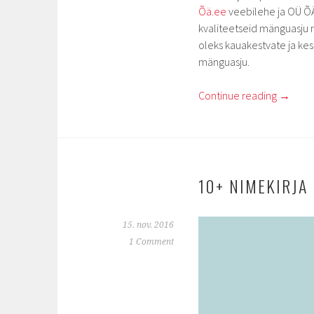
Õä.ee
veebilehe ja OÜ ÕÄ
kvaliteetseid mänguasju n
oleks kauakestvate ja ke
mänguasju.
Continue reading
→
10+ NIMEKIRJA
15. nov. 2016
1 Comment