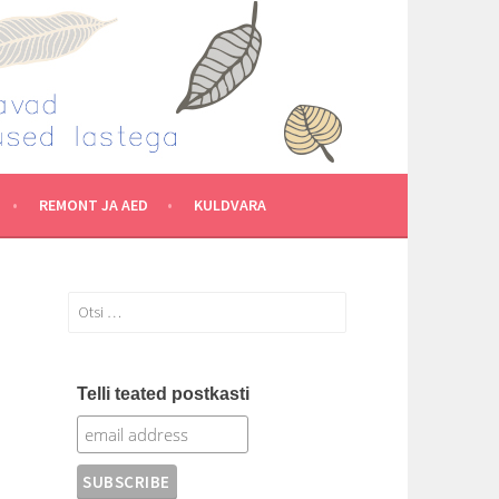
REMONT JA AED
KULDVARA
Otsi:
Telli teated postkasti