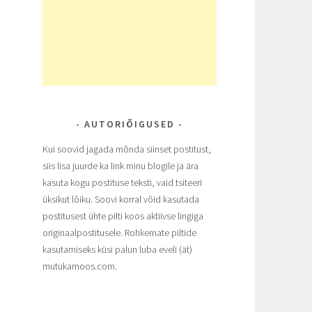
AUTORIÕIGUSED
Kui soovid jagada mõnda siinset postitust,
siis lisa juurde ka link minu blogile ja ära
kasuta kogu postituse teksti, vaid tsiteeri
üksikut lõiku. Soovi korral võid kasutada
postitusest ühte pilti koos aktiivse lingiga
originaalpostitusele. Rohkemate piltide
kasutamiseks küsi palun luba eveli (ät)
mutukamoos.com.