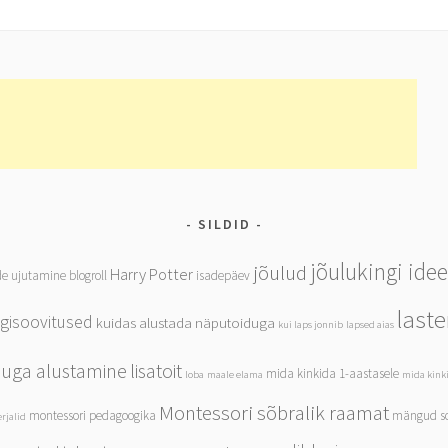
SILDID
jõulukingi ide
jõulud
Harry Potter
de ujutamine
blogroll
isadepäev
last
ngisoovitused
kuidas alustada näputoiduga
kui laps jonnib
lapsed aias
iduga alustamine
lisatoit
mida kinkida 1-aastasele
loba
maale elama
mida kinki
Montessori sõbralik raamat
montessori pedagoogika
mängud so
rjalid