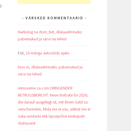
d
VÄRSKED KOMMENTAARID
Narkolog na dom_tiet
,
Allalaadimiseks:
pabernukud ja värvi ise lehed
Esti
,
16 mängu autosõidu ajaks
biox io
,
Allalaadimiseks: pabernukud ja
värvi ise lehed
removeme.za.com DRINGENDER
BETRUGSBERICHT: Neue Website für 2026,
die darauf ausgelegt ist, mit Ihrem Geld zu
verschwinden
,
Mida me ei usu, sellest me ei
oska unistada ehk lapsepõlve eeskujude
olulisusest