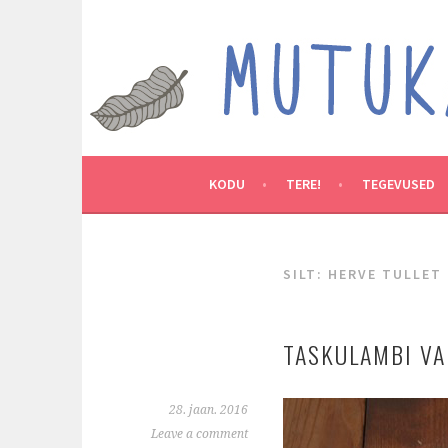
Skip
to
MUTUKAMOOS
content
ARENDAVAID TEGEVUSI LASTEGA
KODU
TERE!
TEGEVUSED
SILT:
HERVE TULLET
TASKULAMBI VA
28. jaan. 2016
Leave a comment