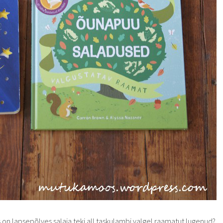
es on lapsepõlves salaja teki all taskulambi valgel raamatut lugenud?