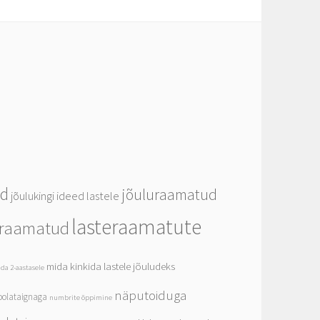
ed
jõuluraamatud
jõulukingi ideed lastele
lasteraamatute
eraamatud
mida kinkida lastele jõuludeks
da 2-aastasele
näputoiduga
olataignaga
numbrite õppimine