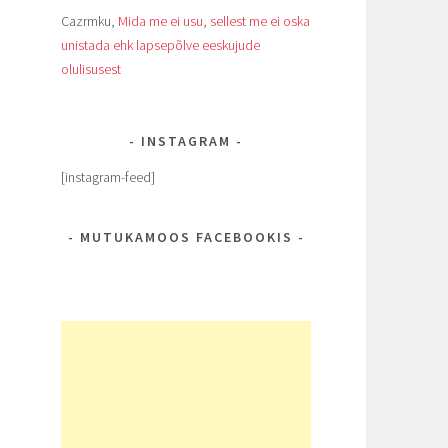
Cazrmku
,
Mida me ei usu, sellest me ei oska
unistada ehk lapsepõlve eeskujude
olulisusest
INSTAGRAM
[instagram-feed]
MUTUKAMOOS FACEBOOKIS