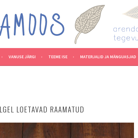
VANUSE JÄRGI
TEEME ISE
MATERJALID JA MÄNGUASJAD
LGEL LOETAVAD RAAMATUD