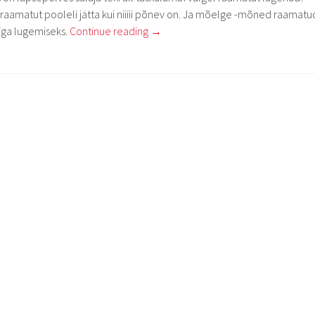
ju raamatut pooleli jätta kui niiiii põnev on. Ja mõelge -mõned raamatu
ga lugemiseks.
Continue reading
→