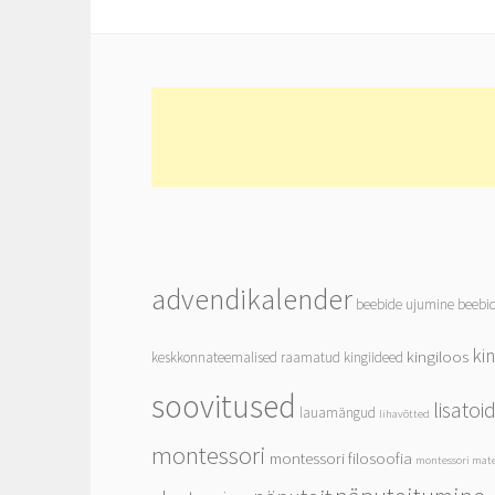
advendikalender
beebide ujumine
beebi
ki
kingiloos
keskkonnateemalised raamatud
kingiideed
soovitused
lisato
lauamängud
lihavõtted
montessori
montessori filosoofia
montessori mate