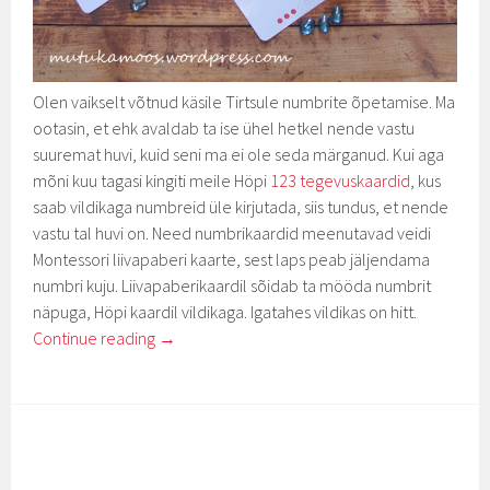
Olen vaikselt võtnud käsile Tirtsule numbrite õpetamise. Ma
ootasin, et ehk avaldab ta ise ühel hetkel nende vastu
suuremat huvi, kuid seni ma ei ole seda märganud. Kui aga
mõni kuu tagasi kingiti meile Höpi
123 tegevuskaardid
, kus
saab vildikaga numbreid üle kirjutada, siis tundus, et nende
vastu tal huvi on. Need numbrikaardid meenutavad veidi
Montessori liivapaberi kaarte, sest laps peab jäljendama
numbri kuju. Liivapaberikaardil sõidab ta mööda numbrit
näpuga, Höpi kaardil vildikaga. Igatahes vildikas on hitt.
Continue reading
→