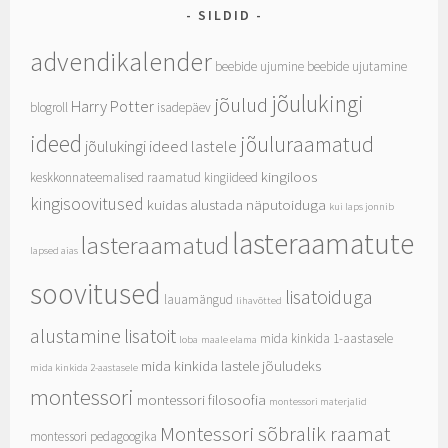
SILDID
advendikalender
beebide ujumine
beebide ujutamine
jõulukingi
jõulud
Harry Potter
blogroll
isadepäev
ideed
jõuluraamatud
jõulukingi ideed lastele
kingiloos
keskkonnateemalised raamatud
kingiideed
kingisoovitused
kuidas alustada näputoiduga
kui laps jonnib
lasteraamatute
lasteraamatud
lapsed aias
soovitused
lisatoiduga
lauamängud
lihavõtted
alustamine
lisatoit
mida kinkida 1-aastasele
loba
maale elama
mida kinkida lastele jõuludeks
mida kinkida 2-aastasele
montessori
montessori filosoofia
montessori materjalid
Montessori sõbralik raamat
montessori pedagoogika