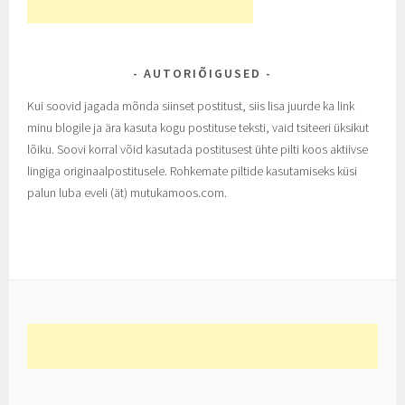
AUTORIÕIGUSED
Kui soovid jagada mõnda siinset postitust, siis lisa juurde ka link
minu blogile ja ära kasuta kogu postituse teksti, vaid tsiteeri üksikut
lõiku. Soovi korral võid kasutada postitusest ühte pilti koos aktiivse
lingiga originaalpostitusele. Rohkemate piltide kasutamiseks küsi
palun luba eveli (ät) mutukamoos.com.