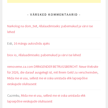
VÄRSKED KOMMENTAARID
Narkolog na dom_tiet
,
Allalaadimiseks: pabernukud ja värvi ise
lehed
Esti
,
16 mängu autosõidu ajaks
biox io
,
Allalaadimiseks: pabernukud ja värvi ise lehed
removeme.za.com DRINGENDER BETRUGSBERICHT: Neue Website
für 2026, die darauf ausgelegt ist, mit Ihrem Geld zu verschwinden
,
Mida me ei usu, sellest me ei oska unistada ehk lapsepõlve
eeskujude olulisusest
Cazrmku
,
Mida me ei usu, sellest me ei oska unistada ehk
lapsepõlve eeskujude olulisusest