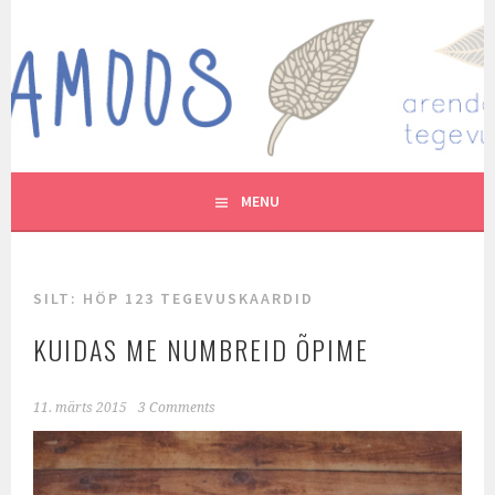
Skip
to
MUTUKAMOOS
content
ARENDAVAID TEGEVUSI LASTEGA
MENU
SILT:
HÖP 123 TEGEVUSKAARDID
KUIDAS ME NUMBREID ÕPIME
11. märts 2015
3 Comments