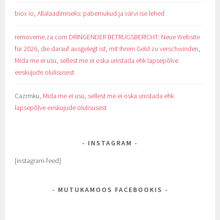
biox io
,
Allalaadimiseks: pabernukud ja värvi ise lehed
removeme.za.com DRINGENDER BETRUGSBERICHT: Neue Website
für 2026, die darauf ausgelegt ist, mit Ihrem Geld zu verschwinden
,
Mida me ei usu, sellest me ei oska unistada ehk lapsepõlve
eeskujude olulisusest
Cazrmku
,
Mida me ei usu, sellest me ei oska unistada ehk
lapsepõlve eeskujude olulisusest
INSTAGRAM
[instagram-feed]
MUTUKAMOOS FACEBOOKIS