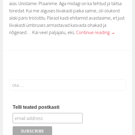
aias. Unistame. Plaanime. Aga midagi on ka tehtud ja täitsa
toredat. Kui me alguses liivakasti paika saime, oli olukord
siiski päris trööstitu. Pärast kasti ehitamist avastasime, et just
liivakasti ümbruses armastavad kasvada ohakad ja
nõgesed… Käi veel paljajalu, eks.
Continue reading
→
Otsi:
Telli teated postkasti