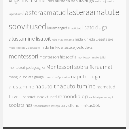
kingisoovitused
kuidas alustada näputoiduga
kui laps jonnib
lasteraamatute
lasteraamatud
lapsed aias
soovitused
lisatoiduga
lauamängud
lihavõtted
alustamine
lisatoit
mida kinkida 1-aastasele
loba
maale elama
mida kinkida lastele jõuludeks
mida kinkida 2-aastasele
montessori
montessori filosoofia
montessori materjalid
Montessori sõbralik raamat
montessori pedagoogika
näputoiduga
mängud soolataignaga
numbrite õppimine
näputoitumine
näputoit
alustamine
raamatud
remondiblogi
talvest
raamatusoovitused
soolataigna retsept
soolatainas
tervislik hommikusöök
teaduskatsed lastega