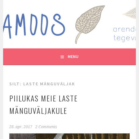
Skip
to
MUTUKAMOOS
content
ARENDAVAID TEGEVUSI LASTEGA
MENU
SILT:
LASTE MÄNGUVÄLJAK
PIILUKAS MEIE LASTE
MÄNGUVÄLJAKULE
28. apr. 2017
2 Comments