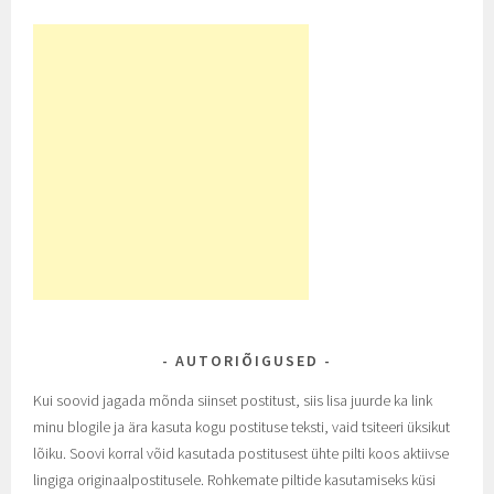
AUTORIÕIGUSED
Kui soovid jagada mõnda siinset postitust, siis lisa juurde ka link
minu blogile ja ära kasuta kogu postituse teksti, vaid tsiteeri üksikut
lõiku. Soovi korral võid kasutada postitusest ühte pilti koos aktiivse
lingiga originaalpostitusele. Rohkemate piltide kasutamiseks küsi