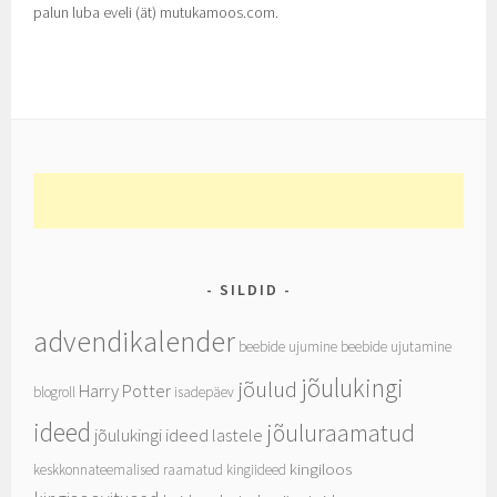
palun luba eveli (ät) mutukamoos.com.
SILDID
advendikalender
beebide ujumine
beebide ujutamine
jõulukingi
jõulud
Harry Potter
blogroll
isadepäev
ideed
jõuluraamatud
jõulukingi ideed lastele
kingiloos
keskkonnateemalised raamatud
kingiideed