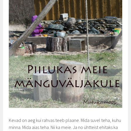
Kevad on aeg kui rahvas teeb plaane. Mida suvel teha, kuhu
minna. Mida aias teha. Nii ka meie. Ja no ühtteist ehitaks ka