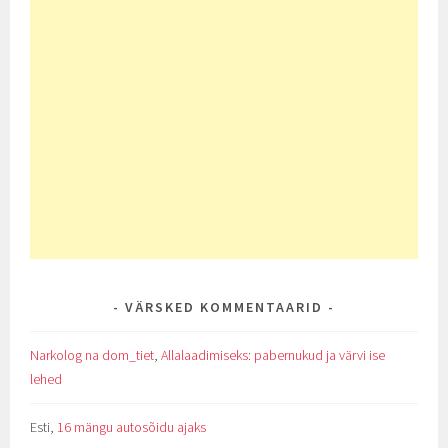
VÄRSKED KOMMENTAARID
Narkolog na dom_tiet
,
Allalaadimiseks: pabernukud ja värvi ise
lehed
Esti
,
16 mängu autosõidu ajaks