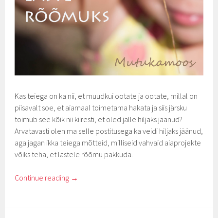
Kas teiega on ka nii, et muudkui ootate ja ootate, millal on
piisavalt soe, et aiamaal toimetama hakata ja siis järsku
toimub see kõik nii kiiresti, et oled jälle hiljaks jäänud?
Arvatavasti olen ma selle postitusega ka veidi hiljaks jäänud,
aga jagan ikka teiega mõtteid, milliseid vahvaid aiaprojekte
võiks teha, et lastele rõõmu pakkuda.
Continue reading
→