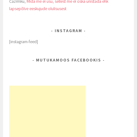
Cazrmku
,
Mida me ei usu, sellest me ei oska unistada ehk
lapsepõlve eeskujude olulisusest
INSTAGRAM
[instagram-feed]
MUTUKAMOOS FACEBOOKIS