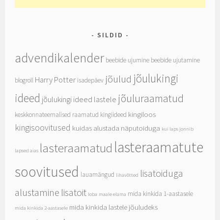
SILDID
advendikalender
beebide ujumine
beebide ujutamine
jõulukingi
jõulud
Harry Potter
blogroll
isadepäev
ideed
jõuluraamatud
jõulukingi ideed lastele
kingiloos
keskkonnateemalised raamatud
kingiideed
kingisoovitused
kuidas alustada näputoiduga
kui laps jonnib
lasteraamatute
lasteraamatud
lapsed aias
soovitused
lisatoiduga
lauamängud
lihavõtted
alustamine
lisatoit
mida kinkida 1-aastasele
loba
maale elama
mida kinkida lastele jõuludeks
mida kinkida 2-aastasele