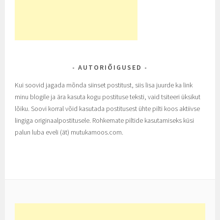
AUTORIÕIGUSED
Kui soovid jagada mõnda siinset postitust, siis lisa juurde ka link
minu blogile ja ära kasuta kogu postituse teksti, vaid tsiteeri üksikut
lõiku. Soovi korral võid kasutada postitusest ühte pilti koos aktiivse
lingiga originaalpostitusele. Rohkemate piltide kasutamiseks küsi
palun luba eveli (ät) mutukamoos.com.