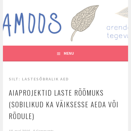
Skip
to
MUTUKAMOOS
content
ARENDAVAID TEGEVUSI LASTEGA
MENU
SILT:
LASTESÕBRALIK AED
AIAPROJEKTID LASTE RÕÕMUKS
(SOBILIKUD KA VÄIKSESSE AEDA VÕI
RÕDULE)