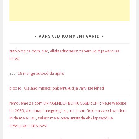
VÄRSKED KOMMENTAARID
Narkolog na dom_tiet
,
Allalaadimiseks: pabernukud ja värvi ise
lehed
Esti
,
16 mängu autosõidu ajaks
biox io
,
Allalaadimiseks: pabernukud ja värvi ise lehed
removeme.za.com DRINGENDER BETRUGSBERICHT: Neue Website
für 2026, die darauf ausgelegt ist, mit Ihrem Geld zu verschwinden
,
Mida me ei usu, sellest me ei oska unistada ehk lapsepõlve
eeskujude olulisusest