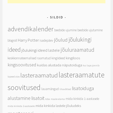
SILDID
advendikalender
beebide ujumine
beebide ujutamine
jõulukingi
jõulud
Harry Potter
blogroll
isadepäev
ideed
jõuluraamatud
jõulukingi ideed lastele
kingiloos
keskkonnateemalised raamatud
kingiideed
kingisoovitused
kuidas alustada näputoiduga
kui laps jonnib
lasteraamatute
lasteraamatud
lapsed aias
soovitused
lisatoiduga
lauamängud
lihavõtted
alustamine
lisatoit
mida kinkida 1-aastasele
loba
maale elama
mida kinkida lastele jõuludeks
mida kinkida 2-aastasele