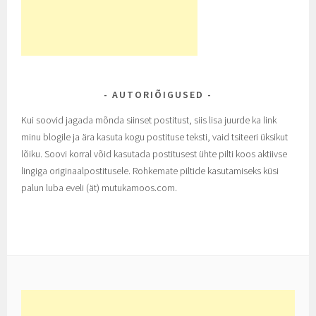
AUTORIÕIGUSED
Kui soovid jagada mõnda siinset postitust, siis lisa juurde ka link
minu blogile ja ära kasuta kogu postituse teksti, vaid tsiteeri üksikut
lõiku. Soovi korral võid kasutada postitusest ühte pilti koos aktiivse
lingiga originaalpostitusele. Rohkemate piltide kasutamiseks küsi
palun luba eveli (ät) mutukamoos.com.