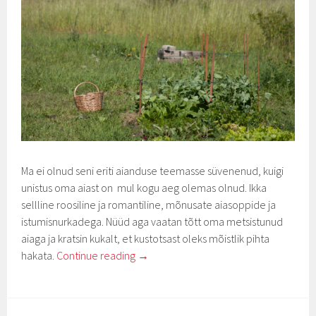
Ma ei olnud seni eriti aianduse teemasse süvenenud, kuigi
unistus oma aiast on mul kogu aeg olemas olnud. Ikka
sellline roosiline ja romantiline, mõnusate aiasoppide ja
istumisnurkadega. Nüüd aga vaatan tõtt oma metsistunud
aiaga ja kratsin kukalt, et kustotsast oleks mõistlik pihta
hakata.
Continue reading
→