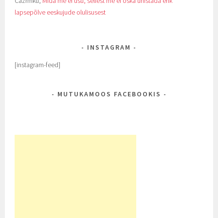
Cazrmku
,
Mida me ei usu, sellest me ei oska unistada ehk
lapsepõlve eeskujude olulisusest
INSTAGRAM
[instagram-feed]
MUTUKAMOOS FACEBOOKIS