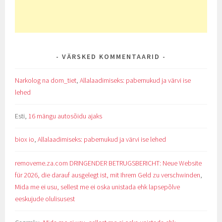
VÄRSKED KOMMENTAARID
Narkolog na dom_tiet
,
Allalaadimiseks: pabernukud ja värvi ise
lehed
Esti
,
16 mängu autosõidu ajaks
biox io
,
Allalaadimiseks: pabernukud ja värvi ise lehed
removeme.za.com DRINGENDER BETRUGSBERICHT: Neue Website
für 2026, die darauf ausgelegt ist, mit Ihrem Geld zu verschwinden
,
Mida me ei usu, sellest me ei oska unistada ehk lapsepõlve
eeskujude olulisusest