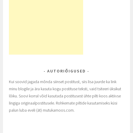
AUTORIÕIGUSED
Kui soovid jagada mõnda siinset postitust, siis lisa juurde ka link
minu blogile ja ära kasuta kogu postituse teksti, vaid tsiteeri üksikut
lõiku. Soovi korral võid kasutada postitusest ühte pilti koos aktiivse
lingiga originaalpostitusele. Rohkemate piltide kasutamiseks küsi
palun luba eveli (ät) mutukamoos.com.