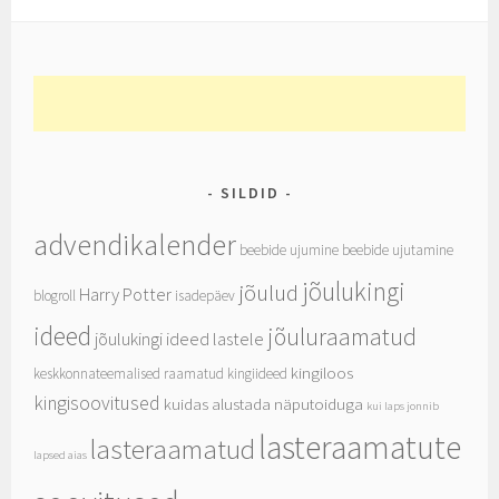
SILDID
advendikalender
beebide ujumine
beebide ujutamine
jõulukingi
jõulud
Harry Potter
blogroll
isadepäev
ideed
jõuluraamatud
jõulukingi ideed lastele
kingiloos
keskkonnateemalised raamatud
kingiideed
kingisoovitused
kuidas alustada näputoiduga
kui laps jonnib
lasteraamatute
lasteraamatud
lapsed aias