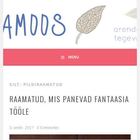
Skip
to
MUTUKAMOOS
content
ARENDAVAID TEGEVUSI LASTEGA
MENU
SILT:
PILDIRAAMATUD
RAAMATUD, MIS PANEVAD FANTAASIA
TÖÖLE
3. veebr. 2017
8 Comments