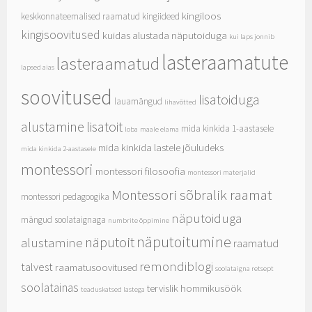
kingiloos
keskkonnateemalised raamatud
kingiideed
kingisoovitused
kuidas alustada näputoiduga
kui laps jonnib
lasteraamatute
lasteraamatud
lapsed aias
soovitused
lisatoiduga
lauamängud
lihavõtted
alustamine
lisatoit
mida kinkida 1-aastasele
loba
maale elama
mida kinkida lastele jõuludeks
mida kinkida 2-aastasele
montessori
montessori filosoofia
montessori materjalid
Montessori sõbralik raamat
montessori pedagoogika
näputoiduga
mängud soolataignaga
numbrite õppimine
näputoitumine
näputoit
alustamine
raamatud
remondiblogi
talvest
raamatusoovitused
soolataigna retsept
soolatainas
tervislik hommikusöök
teaduskatsed lastega