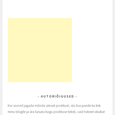
AUTORIÕIGUSED
Kui soovid jagada mõnda siinset postitust, siis lisa juurde ka link
minu blogile ja ära kasuta kogu postituse teksti, vaid tsiteeri üksikut