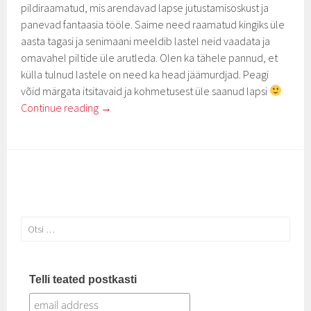
pildiraamatud, mis arendavad lapse jutustamisoskust ja
panevad fantaasia tööle. Saime need raamatud kingiks üle
aasta tagasi ja senimaani meeldib lastel neid vaadata ja
omavahel piltide üle arutleda. Olen ka tähele pannud, et
külla tulnud lastele on need ka head jäämurdjad. Peagi
võid märgata itsitavaid ja kohmetusest üle saanud lapsi
Continue reading
→
Otsi:
Telli teated postkasti