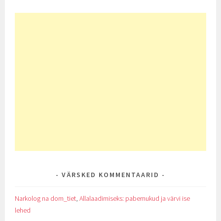
VÄRSKED KOMMENTAARID
Narkolog na dom_tiet
,
Allalaadimiseks: pabernukud ja värvi ise
lehed