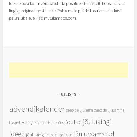
lõiku. Soovi korral võid kasutada postitusest ühte pilti koos aktiivse
lingiga originaalpostitusele. Rohkemate piltide kasutamiseks küsi
palun luba eveli (ät) mutukamoos.com.
SILDID
advendikalender
beebide ujumine
beebide ujutamine
jõulukingi
jõulud
Harry Potter
blogroll
isadepäev
ideed
jõuluraamatud
jõulukingi ideed lastele