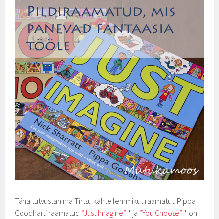
Täna tutvustan ma Tirtsu kahte lemmikut raamatut. Pippa
Goodharti raamatud
“Just Imagine”
* ja
“You Choose”
* on