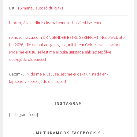
Esti
,
16 mängu autosõidu ajaks
biox io
,
Allalaadimiseks: pabernukud ja värvi ise lehed
removeme.za.com DRINGENDER BETRUGSBERICHT: Neue Website
für 2026, die darauf ausgelegt ist, mit Ihrem Geld zu verschwinden
,
Mida me ei usu, sellest me ei oska unistada ehk lapsepõlve
eeskujude olulisusest
Cazrmku
,
Mida me ei usu, sellest me ei oska unistada ehk
lapsepõlve eeskujude olulisusest
INSTAGRAM
[instagram-feed]
MUTUKAMOOS FACEBOOKIS