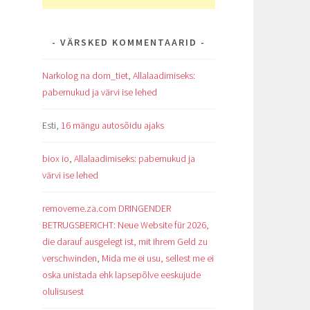
VÄRSKED KOMMENTAARID
Narkolog na dom_tiet
,
Allalaadimiseks:
pabernukud ja värvi ise lehed
Esti
,
16 mängu autosõidu ajaks
biox io
,
Allalaadimiseks: pabernukud ja
värvi ise lehed
removeme.za.com DRINGENDER
BETRUGSBERICHT: Neue Website für 2026,
die darauf ausgelegt ist, mit Ihrem Geld zu
verschwinden
,
Mida me ei usu, sellest me ei
oska unistada ehk lapsepõlve eeskujude
olulisusest