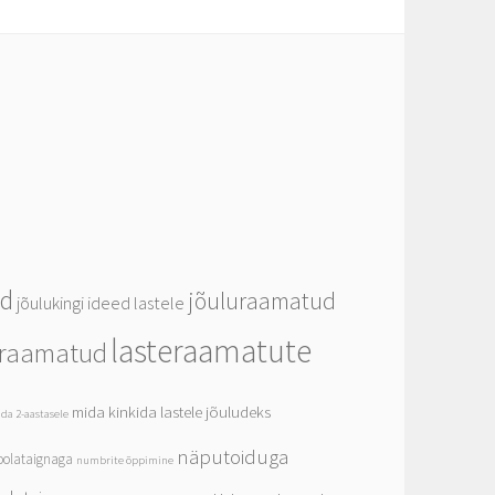
ed
jõuluraamatud
jõulukingi ideed lastele
lasteraamatute
eraamatud
mida kinkida lastele jõuludeks
da 2-aastasele
näputoiduga
olataignaga
numbrite õppimine