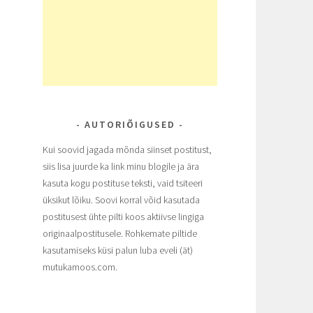
AUTORIÕIGUSED
Kui soovid jagada mõnda siinset postitust,
siis lisa juurde ka link minu blogile ja ära
kasuta kogu postituse teksti, vaid tsiteeri
üksikut lõiku. Soovi korral võid kasutada
postitusest ühte pilti koos aktiivse lingiga
originaalpostitusele. Rohkemate piltide
kasutamiseks küsi palun luba eveli (ät)
mutukamoos.com.