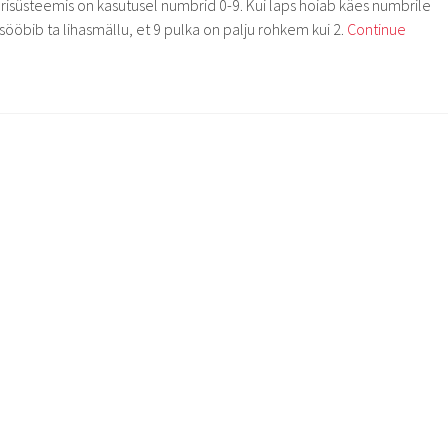
isüsteemis on kasutusel numbrid 0-9. Kui laps hoiab käes numbrile
sööbib ta lihasmällu, et 9 pulka on palju rohkem kui 2.
Continue