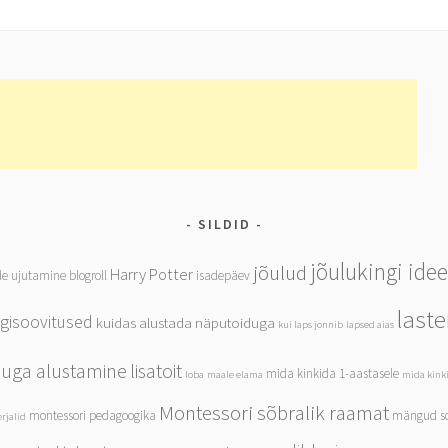
SILDID
jõulukingi ide
jõulud
Harry Potter
de ujutamine
blogroll
isadepäev
last
ngisoovitused
kuidas alustada näputoiduga
kui laps jonnib
lapsed aias
iduga alustamine
lisatoit
mida kinkida 1-aastasele
loba
maale elama
mida kinki
Montessori sõbralik raamat
montessori pedagoogika
mängud so
rjalid