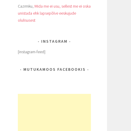
Cazrmku
,
Mida me ei usu, sellest me ei oska
unistada ehk lapsepõlve eeskujude
olulisusest
INSTAGRAM
[instagram-feed]
MUTUKAMOOS FACEBOOKIS