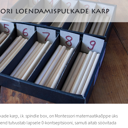
ade karp, i.k. spindle box, on Montessori matemaatikaõppe üks
d tutvustab lapsele 0-kontseptsiooni, samuti aitab söövitada