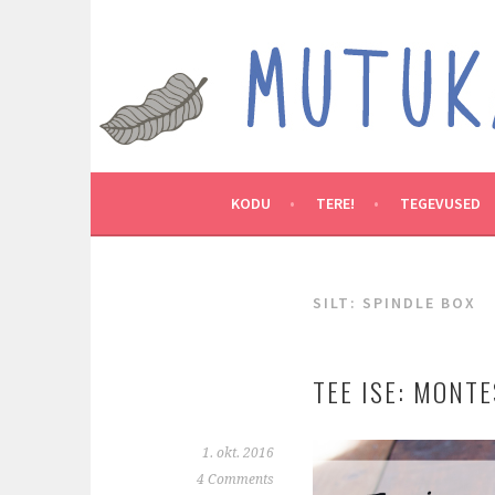
Skip
to
MUTUKAMOOS
content
ARENDAVAID TEGEVUSI LASTEGA
KODU
TERE!
TEGEVUSED
SILT:
SPINDLE BOX
TEE ISE: MONT
1. okt. 2016
4 Comments