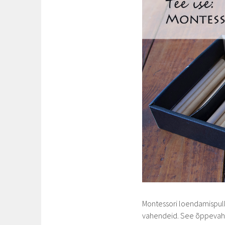
Montessori loendamispulk
vahendeid. See õppevahen