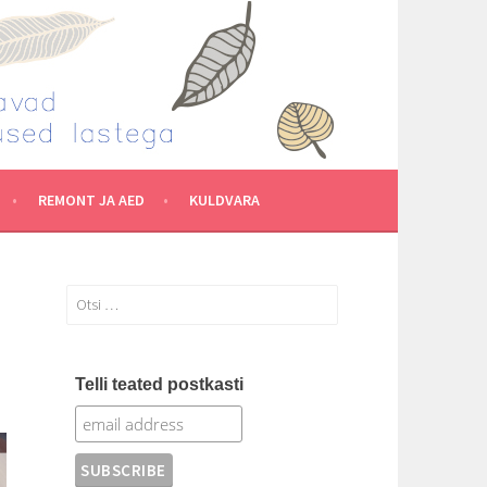
REMONT JA AED
KULDVARA
Otsi:
Telli teated postkasti