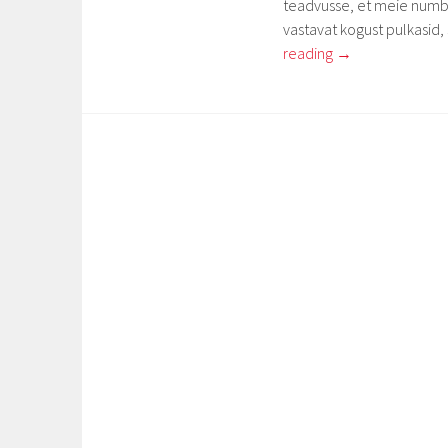
teadvusse, et meie numbr
vastavat kogust pulkasid, 
reading
→