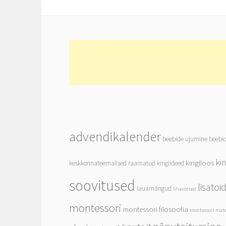
advendikalender
beebide ujumine
beebi
ki
kingiloos
keskkonnateemalised raamatud
kingiideed
soovitused
lisato
lauamängud
lihavõtted
montessori
montessori filosoofia
montessori mate