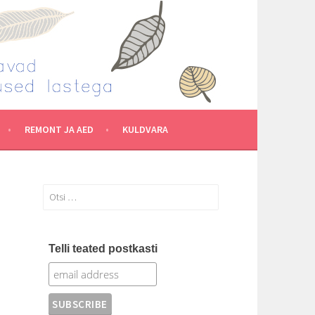
REMONT JA AED
KULDVARA
Otsi:
Telli teated postkasti