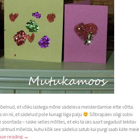
elnud, et võiks lastega mõne sädeleva meisterdamise ette võtta.
n nii, et sädelust pole kunagi liiga palju
Sõbrapäev oligi sobiv
 sooritada – raske selles mõttes, et eks ta üks suurt segadust tekitav
 tahtnud mõelda, kuhu kõik see sädelus satub kui purgi saab käte mei
nue reading
→