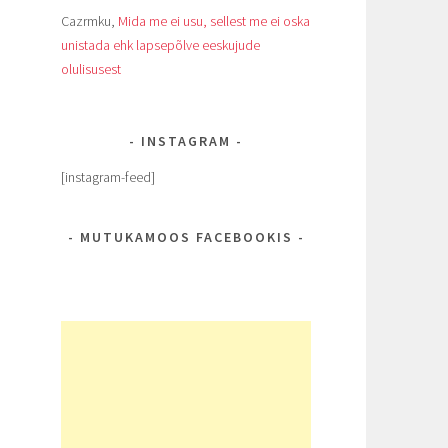
Cazrmku
,
Mida me ei usu, sellest me ei oska
unistada ehk lapsepõlve eeskujude
olulisusest
INSTAGRAM
[instagram-feed]
MUTUKAMOOS FACEBOOKIS