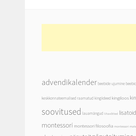
advendikalender
beebide ujumine
beebi
ki
kingiloos
keskkonnateemalised raamatud
kingiideed
soovitused
lisato
lauamängud
lihavõtted
montessori
montessori filosoofia
montessori mate