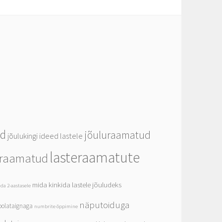
ed
jõuluraamatud
jõulukingi ideed lastele
lasteraamatute
eraamatud
mida kinkida lastele jõuludeks
da 2-aastasele
näputoiduga
olataignaga
numbrite õppimine