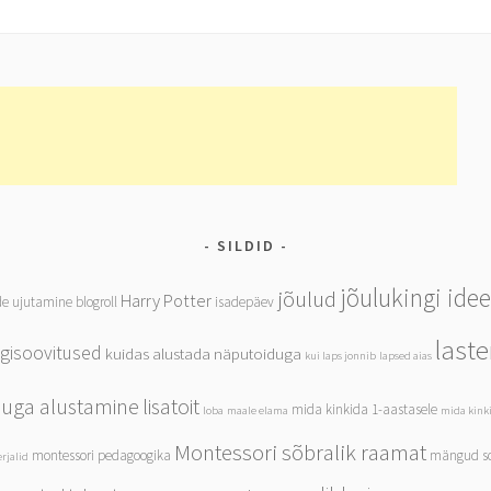
SILDID
jõulukingi ide
jõulud
Harry Potter
de ujutamine
blogroll
isadepäev
last
ngisoovitused
kuidas alustada näputoiduga
kui laps jonnib
lapsed aias
iduga alustamine
lisatoit
mida kinkida 1-aastasele
loba
maale elama
mida kinki
Montessori sõbralik raamat
montessori pedagoogika
mängud so
rjalid