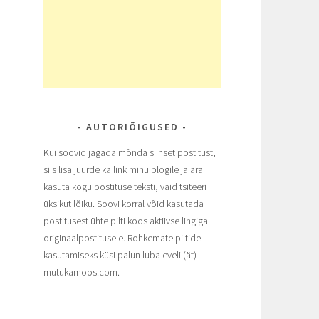
AUTORIÕIGUSED
Kui soovid jagada mõnda siinset postitust,
siis lisa juurde ka link minu blogile ja ära
kasuta kogu postituse teksti, vaid tsiteeri
üksikut lõiku. Soovi korral võid kasutada
postitusest ühte pilti koos aktiivse lingiga
originaalpostitusele. Rohkemate piltide
kasutamiseks küsi palun luba eveli (ät)
mutukamoos.com.