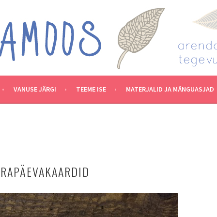
VANUSE JÄRGI
TEEME ISE
MATERJALID JA MÄNGUASJAD
V
BRAPÄEVAKAARDID