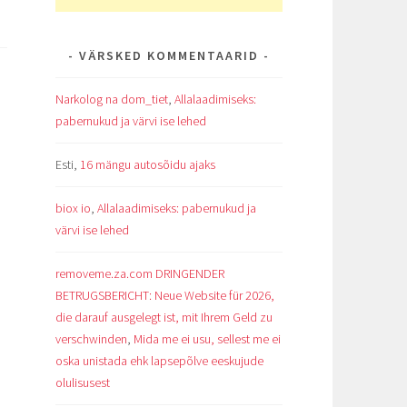
VÄRSKED KOMMENTAARID
Narkolog na dom_tiet
,
Allalaadimiseks:
pabernukud ja värvi ise lehed
Esti
,
16 mängu autosõidu ajaks
biox io
,
Allalaadimiseks: pabernukud ja
värvi ise lehed
removeme.za.com DRINGENDER
BETRUGSBERICHT: Neue Website für 2026,
die darauf ausgelegt ist, mit Ihrem Geld zu
verschwinden
,
Mida me ei usu, sellest me ei
oska unistada ehk lapsepõlve eeskujude
olulisusest