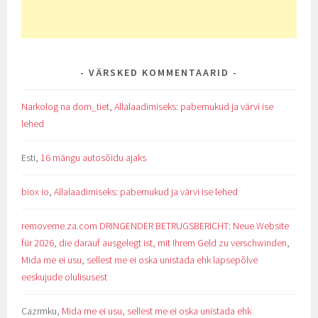
VÄRSKED KOMMENTAARID
Narkolog na dom_tiet
,
Allalaadimiseks: pabernukud ja värvi ise
lehed
Esti
,
16 mängu autosõidu ajaks
biox io
,
Allalaadimiseks: pabernukud ja värvi ise lehed
removeme.za.com DRINGENDER BETRUGSBERICHT: Neue Website
für 2026, die darauf ausgelegt ist, mit Ihrem Geld zu verschwinden
,
Mida me ei usu, sellest me ei oska unistada ehk lapsepõlve
eeskujude olulisusest
Cazrmku
,
Mida me ei usu, sellest me ei oska unistada ehk