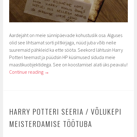
Aardejaht on meie sünnipäevade kohustuslik osa. Alguses
olid see lihtsamat sorti piltkirjaga, nüüd juba võib neile
suuremaid pähkleid ka ette sööta. Seekord lähtusin Harry
Potteri teemast ja püüdsin HP küsimused siduda meie
maastikuobjektidega. See on koostamisel alati üks peavalu!
Continue reading
→
HARRY POTTERI SEERIA / VÕLUKEPI
MEISTERDAMISE TÖÖTUBA