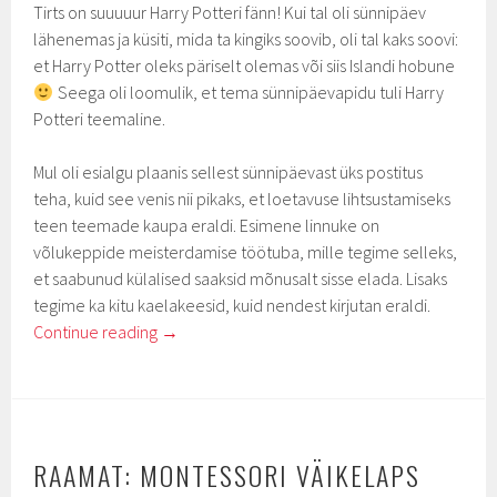
Tirts on suuuuur Harry Potteri fänn! Kui tal oli sünnipäev
lähenemas ja küsiti, mida ta kingiks soovib, oli tal kaks soovi:
et Harry Potter oleks päriselt olemas või siis Islandi hobune
Seega oli loomulik, et tema sünnipäevapidu tuli Harry
Potteri teemaline.
Mul oli esialgu plaanis sellest sünnipäevast üks postitus
teha, kuid see venis nii pikaks, et loetavuse lihtsustamiseks
teen teemade kaupa eraldi. Esimene linnuke on
võlukeppide meisterdamise töötuba, mille tegime selleks,
et saabunud külalised saaksid mõnusalt sisse elada. Lisaks
tegime ka kitu kaelakeesid, kuid nendest kirjutan eraldi.
Continue reading
→
RAAMAT: MONTESSORI VÄIKELAPS