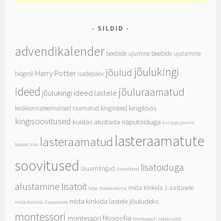
SILDID
advendikalender
beebide ujumine
beebide ujutamine
jõulukingi
jõulud
Harry Potter
blogroll
isadepäev
ideed
jõuluraamatud
jõulukingi ideed lastele
kingiloos
keskkonnateemalised raamatud
kingiideed
kingisoovitused
kuidas alustada näputoiduga
kui laps jonnib
lasteraamatute
lasteraamatud
lapsed aias
soovitused
lisatoiduga
lauamängud
lihavõtted
alustamine
lisatoit
mida kinkida 1-aastasele
loba
maale elama
mida kinkida lastele jõuludeks
mida kinkida 2-aastasele
montessori
montessori filosoofia
montessori materjalid