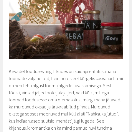
Kevadel looduses ringi liikudes on kuidagi eriti ilusti näha
loomade väljaheited, hein pole veel kõrgeks kasvanud ja nii
on hea teha algust loomajälgede tuvastamisega. Sest
tõesti, ainsad jäljed pole jalajäljed, vaid kõik, millega
loomad loodusesse oma olemasolust märgi maha jätavad,
ka murdunud oksad ja ärakraabitud pinnas. Murdunud
okstega seoses meenuvad mul küll alati “Nahksuka jutud”,
kus indiaanlased suutsid imehästi jälgi lugeda. See
kirjanduslik romantika on ka mind pannud huvi tundma