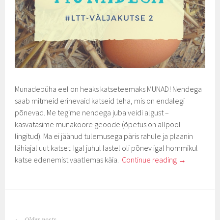
Munadepüha eel on heaks katseteemaks MUNAD! Nendega
saab mitmeid erinevaid katseid teha, mis on endalegi
põnevad. Me tegime nendega juba veidi algust –
kasvatasime munakoore geoode (õpetus on allpool
lingitud). Ma ei jäänud tulemusega päris rahule ja plaanin
lähiajal uut katset. Igal juhul lastel oli põnev igal hommikul
katse edenemist vaatlemas käia.
Continue reading
→
POSTS
Older posts