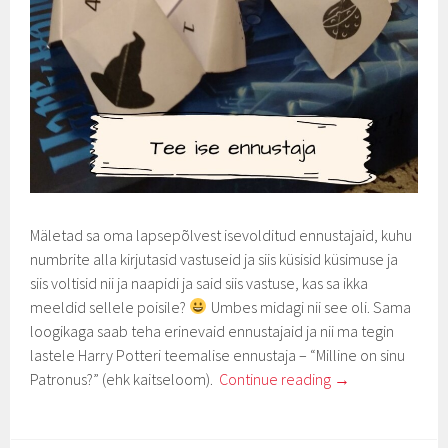
Mäletad sa oma lapsepõlvest isevolditud ennustajaid, kuhu
numbrite alla kirjutasid vastuseid ja siis küsisid küsimuse ja
siis voltisid nii ja naapidi ja said siis vastuse, kas sa ikka
meeldid sellele poisile?
Umbes midagi nii see oli. Sama
loogikaga saab teha erinevaid ennustajaid ja nii ma tegin
lastele Harry Potteri teemalise ennustaja – “Milline on sinu
Patronus?” (ehk kaitseloom).
Continue reading
→