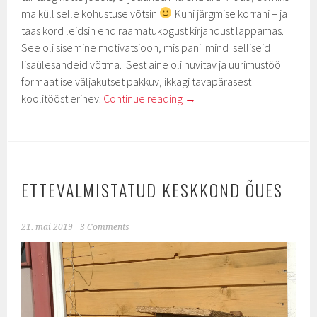
ma küll selle kohustuse võtsin
Kuni järgmise korrani – ja
taas kord leidsin end raamatukogust kirjandust lappamas.
See oli sisemine motivatsioon, mis pani mind selliseid
lisaülesandeid võtma. Sest aine oli huvitav ja uurimustöö
formaat ise väljakutset pakkuv, ikkagi tavapärasest
koolitööst erinev.
Continue reading
→
ETTEVALMISTATUD KESKKOND ÕUES
21. mai 2019
3 Comments