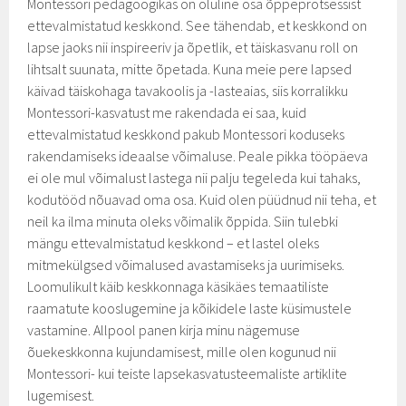
Montessori pedagoogikas on oluline osa õppeprotsessist
ettevalmistatud keskkond. See tähendab, et keskkond on
lapse jaoks nii inspireeriv ja õpetlik, et täiskasvanu roll on
lihtsalt suunata, mitte õpetada. Kuna meie pere lapsed
käivad täiskohaga tavakoolis ja -lasteaias, siis korralikku
Montessori-kasvatust me rakendada ei saa, kuid
ettevalmistatud keskkond pakub Montessori koduseks
rakendamiseks ideaalse võimaluse. Peale pikka tööpäeva
ei ole mul võimalust lastega nii palju tegeleda kui tahaks,
kodutööd nõuavad oma osa. Kuid olen püüdnud nii teha, et
neil ka ilma minuta oleks võimalik õppida. Siin tulebki
mängu ettevalmistatud keskkond – et lastel oleks
mitmekülgsed võimalused avastamiseks ja uurimiseks.
Loomulikult käib keskkonnaga käsikäes temaatiliste
raamatute kooslugemine ja kõikidele laste küsimustele
vastamine. Allpool panen kirja minu nägemuse
õuekeskkonna kujundamisest, mille olen kogunud nii
Montessori- kui teiste lapsekasvatusteemaliste artiklite
lugemisest.