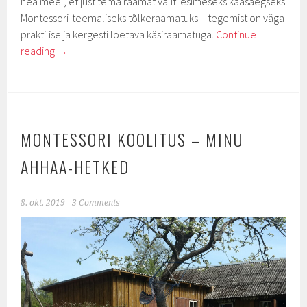
hea meel, et just tema raamat valiti esimeseks kaasaegseks
Montessori-teemaliseks tõlkeraamatuks – tegemist on väga
praktilise ja kergesti loetava käsiraamatuga.
Continue
reading
→
MONTESSORI KOOLITUS – MINU
AHHAA-HETKED
8. okt. 2019
3 Comments