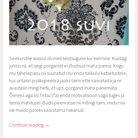
Seekordne aiasuvi oli meil teistsugune kui eelmine. Kuidagi
juhtus nii, et isegi porgandit ei jõudnud maha panna. Kogu
mu tähelepanu oli suunatud mu enda talikülvi katsetustele,
kus üritasin püsikupeenra jaoks taimi ette kasvatada ja nii
avastasin mingi hetk, et ups, porgand maha panemata.
Õnneks aga oli Tirtsu (7a) enda motivatsioon väga tugev ja
tema mahitusel jõudis peenrasse nii mõnigi taim, mida ma
ise muidu poleks kasvatama hakanud.
Continue reading
→