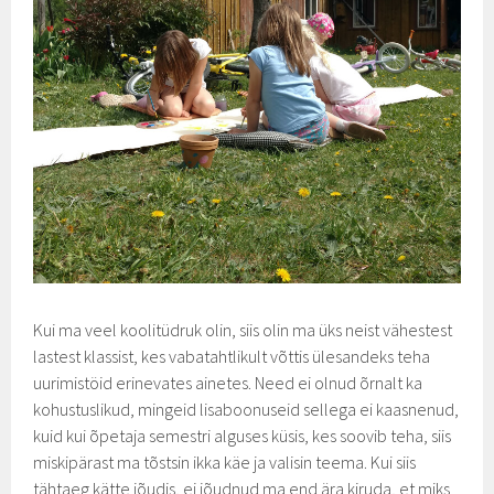
Kui ma veel koolitüdruk olin, siis olin ma üks neist vähestest
lastest klassist, kes vabatahtlikult võttis ülesandeks teha
uurimistöid erinevates ainetes. Need ei olnud õrnalt ka
kohustuslikud, mingeid lisaboonuseid sellega ei kaasnenud,
kuid kui õpetaja semestri alguses küsis, kes soovib teha, siis
miskipärast ma tõstsin ikka käe ja valisin teema. Kui siis
tähtaeg kätte jõudis, ei jõudnud ma end ära kiruda, et miks