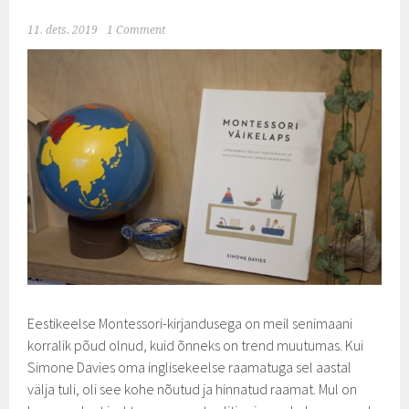
11. dets. 2019
1 Comment
Eestikeelse Montessori-kirjandusega on meil senimaani
korralik põud olnud, kuid õnneks on trend muutumas. Kui
Simone Davies oma inglisekeelse raamatuga sel aastal
välja tuli, oli see kohe nõutud ja hinnatud raamat. Mul on