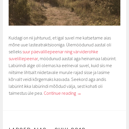
Kuidagi on nii juhtunud, et igal suvel me katsetame aias
mõne uue lasteatraktsiooniga. Ülemöödunud aastal oli
selleks
suur päevalillepeenar ning värviderohke
suvelillepeenar
, möödunud aastal aga heinamaa labürint.
Labürindi alge oli olemas ka eelneval suvel, kuid siis me
niitsime lihtsalt niidetavale murule rajad sisse ja lasime
kõrvalt veidi kõrgemaks kasvada. Seekord aga andis
labürint ikka labürindi mõõdud välja, sest kohati oli
taimestus üle pea.
Continue reading
→