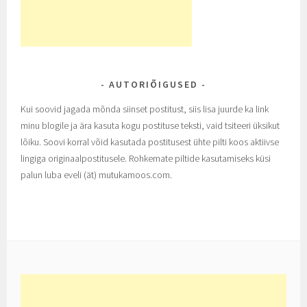
AUTORIÕIGUSED
Kui soovid jagada mõnda siinset postitust, siis lisa juurde ka link
minu blogile ja ära kasuta kogu postituse teksti, vaid tsiteeri üksikut
lõiku. Soovi korral võid kasutada postitusest ühte pilti koos aktiivse
lingiga originaalpostitusele. Rohkemate piltide kasutamiseks küsi
palun luba eveli (ät) mutukamoos.com.