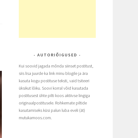
AUTORIÕIGUSED
Kui soovid jagada mõnda siinset postitust,
siis lisa juurde ka link minu blogile ja ära
kasuta kogu postituse teksti, vaid tsiteeri
üksikut lõiku. Soovi korral võid kasutada
postitusest ühte pilti koos aktiivse lingiga
originaalpostitusele. Rohkemate piltide
kasutamiseks küsi palun luba eveli (ät)
mutukamoos.com.