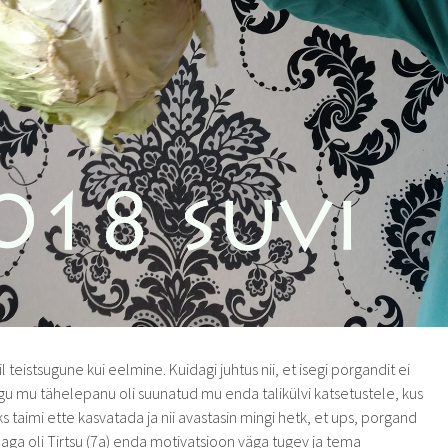
 teistsugune kui eelmine. Kuidagi juhtus nii, et isegi porgandit ei
 mu tähelepanu oli suunatud mu enda talikülvi katsetustele, kus
s taimi ette kasvatada ja nii avastasin mingi hetk, et ups, porgand
a oli Tirtsu (7a) enda motivatsioon väga tugev ja tema