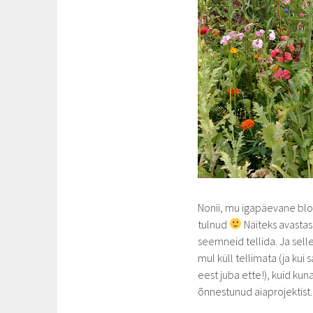
Nonii, mu igapäevane bl
tulnud
Näiteks avastasi
seemneid tellida. Ja sell
mul küll tellimata (ja kui 
eest juba ette!), kuid ku
õnnestunud aiaprojektist.