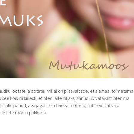
muudkui ootate ja ootate, millal on piisavalt soe, et aiamaal toimetama
b see kõik nii kiiresti, et oled jälle hiljaks jäänud? Arvatavasti olen ma
 hiljaks jäänud, aga jagan ikka teiega mõtteid, milliseid vahvaid
t lastele rõõmu pakkuda.