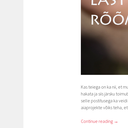
Kas teiega on ka nii, et 
hakata ja siis järsku toimu
selle postitusega ka veidi
aiaprojekte võiks teha, e
Continue reading
→