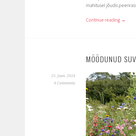
mahitusel jõudis peenras
Continue reading
→
MÖÖDUNUD SUV
25. jaan. 2018
6 Comments