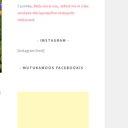
Cazrmku
,
Mida me ei usu, sellest me ei oska
unistada ehk lapsepõlve eeskujude
olulisusest
INSTAGRAM
[instagram-feed]
MUTUKAMOOS FACEBOOKIS
g