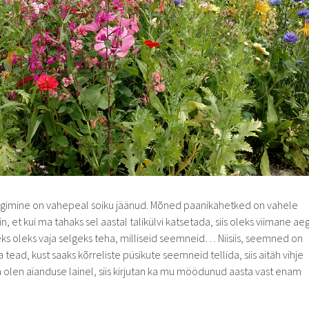
ogimine on vahepeal soiku jäänud. Mõned paanikahetked on vahele
n, et kui ma tahaks sel aastal talikülvi katsetada, siis oleks viimane ae
eks oleks vaja selgeks teha, milliseid seemneid… Niisiis, seemned on
sa tead, kust saaks kõrreliste püsikute seemneid tellida, siis aitäh vihje
na olen aianduse lainel, siis kirjutan ka mu möödunud aasta vast enam