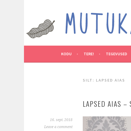
Skip
to
MUTUKAMOOS
content
ARENDAVAID TEGEVUSI LASTEGA
KODU
TERE!
TEGEVUSED
SILT:
LAPSED AIAS
LAPSED AIAS – 
16. sept. 2018
Leave a comment