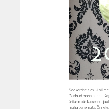
Seekordne aiasuvi oli meil
jõudnud maha panna. Kogu
üritasin püsikupeenra jaok
maha panemata. Õnneks ag