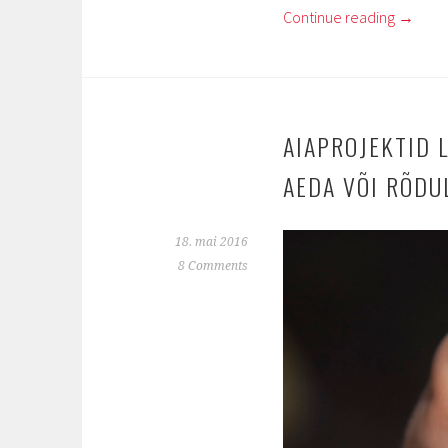
Continue reading
→
AIAPROJEKTID 
AEDA VÕI RÕDU
18. mai 2016
8 Comments