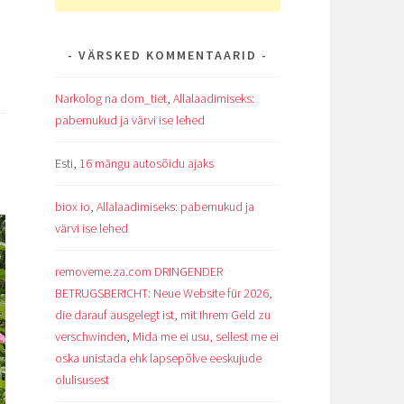
VÄRSKED KOMMENTAARID
Narkolog na dom_tiet
,
Allalaadimiseks:
pabernukud ja värvi ise lehed
Esti
,
16 mängu autosõidu ajaks
biox io
,
Allalaadimiseks: pabernukud ja
värvi ise lehed
removeme.za.com DRINGENDER
BETRUGSBERICHT: Neue Website für 2026,
die darauf ausgelegt ist, mit Ihrem Geld zu
verschwinden
,
Mida me ei usu, sellest me ei
oska unistada ehk lapsepõlve eeskujude
olulisusest