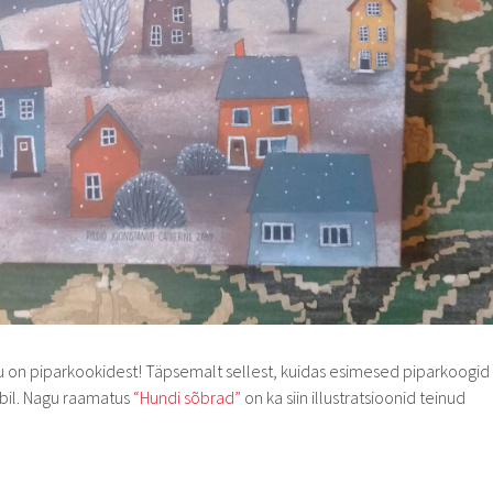
gu on piparkookidest! Täpsemalt sellest, kuidas esimesed piparkoogid
abil. Nagu raamatus
“Hundi sõbrad”
on ka siin illustratsioonid teinud