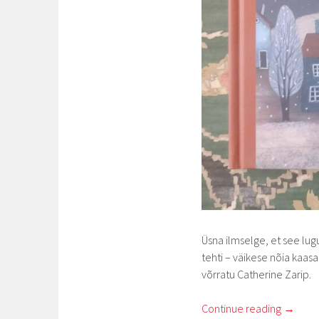
Üsna ilmselge, et see lu
tehti – väikese nõia kaas
võrratu Catherine Zarip.
Continue reading
→