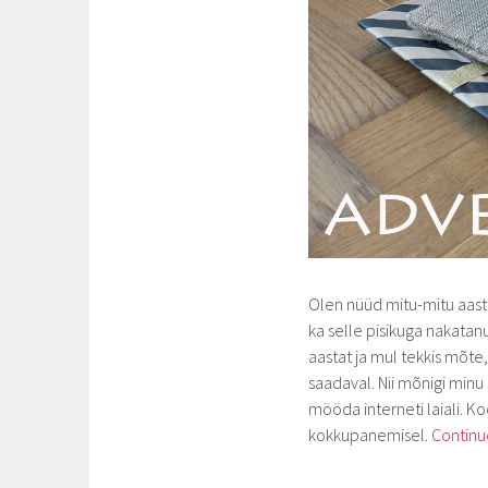
Olen nüüd mitu-mitu aasta
ka selle pisikuga nakatanu
aastat ja mul tekkis mõte,
saadaval. Nii mõnigi minu
mööda interneti laiali. K
kokkupanemisel.
Continu