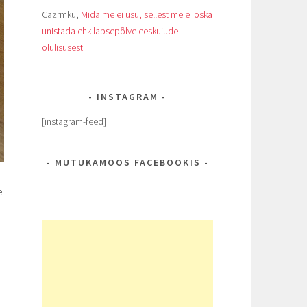
Cazrmku
,
Mida me ei usu, sellest me ei oska
unistada ehk lapsepõlve eeskujude
olulisusest
INSTAGRAM
[instagram-feed]
MUTUKAMOOS FACEBOOKIS
e