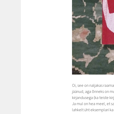
Oi, see on naljakas raama
jäänud, aga õnneks on mu
kirjandusega (ka teiste kir
Ja mul on hea meel, et s
lahkelt üht eksemplari ka 