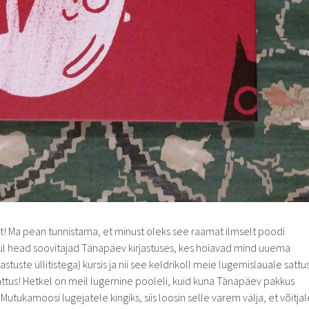
t! Ma pean tunnistama, et minust oleks see raamat ilmselt poodi
l head soovitajad Tänapäev kirjastuses, kes hoiavad mind uuema
jastuste üllitistega) kursis ja nii see keldrikoll meie lugemislauale sattus
attus! Hetkel on meil lugemine pooleli, kuid kuna Tänapäev pakkus
Mutukamoosi lugejatele kingiks, siis loosin selle varem välja, et võitjal