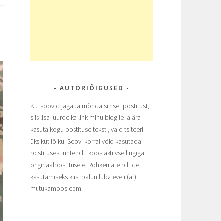
AUTORIÕIGUSED
Kui soovid jagada mõnda siinset postitust,
siis lisa juurde ka link minu blogile ja ära
kasuta kogu postituse teksti, vaid tsiteeri
üksikut lõiku. Soovi korral võid kasutada
postitusest ühte pilti koos aktiivse lingiga
originaalpostitusele. Rohkemate piltide
kasutamiseks küsi palun luba eveli (ät)
mutukamoos.com.