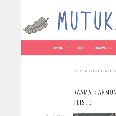
Skip
to
MUTUKAMOOS
content
ARENDAVAID TEGEVUSI LASTEGA
KODU
TERE!
TEGEVUSED
SILT:
ADVENDIKALEN
RAAMAT: ARMUN
TEISED