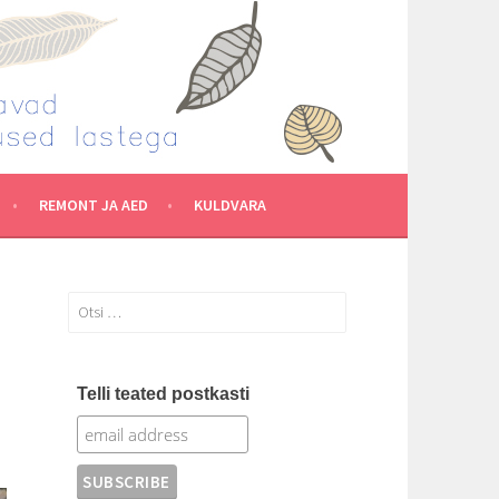
REMONT JA AED
KULDVARA
Otsi:
Telli teated postkasti