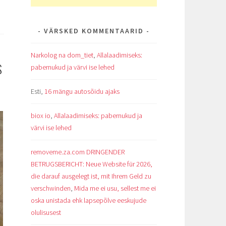
VÄRSKED KOMMENTAARID
Narkolog na dom_tiet
,
Allalaadimiseks:
S
pabernukud ja värvi ise lehed
Esti
,
16 mängu autosõidu ajaks
biox io
,
Allalaadimiseks: pabernukud ja
värvi ise lehed
removeme.za.com DRINGENDER
BETRUGSBERICHT: Neue Website für 2026,
die darauf ausgelegt ist, mit Ihrem Geld zu
verschwinden
,
Mida me ei usu, sellest me ei
oska unistada ehk lapsepõlve eeskujude
olulisusest