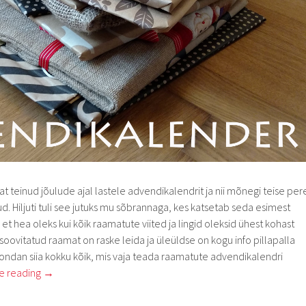
t teinud jõulude ajal lastele advendikalendrit ja nii mõnegi teise per
d. Hiljuti tuli see jutuks mu sõbrannaga, kes katsetab seda esimest
 et hea oleks kui kõik raamatute viited ja lingid oleksid ühest kohast
 soovitatud raamat on raske leida ja üleüldse on kogu info pillapalla
oondan siia kokku kõik, mis vaja teada raamatute advendikalendri
e reading
→