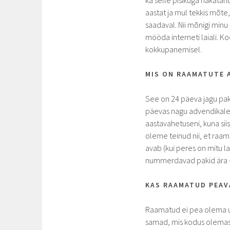
ka selle pisikuga nakatanu
aastat ja mul tekkis mõte,
saadaval. Nii mõnigi minu
mööda interneti laiali. K
kokkupanemisel.
MIS ON RAAMATUTE 
See on 24 päeva jagu paki
päevas nagu advendikale
aastavahetuseni, kuna sii
oleme teinud nii, et raam
avab (kui peres on mitu l
nummerdavad pakid ära –
KAS RAAMATUD PEAV
Raamatud ei pea olema uue
samad, mis kodus olemas 