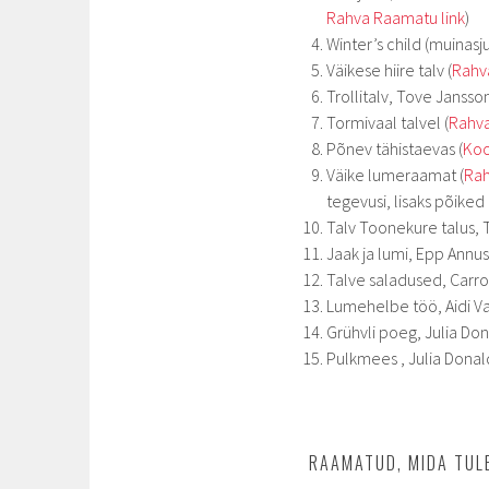
Rahva Raamatu link
)
Winter’s child (muinasj
Väikese hiire talv (
Rahv
Trollitalv, Tove Jansson
Tormivaal talvel (
Rahva
Põnev tähistaevas (
Kool
Väike lumeraamat (
Rah
tegevusi, lisaks põiked 
Talv Toonekure talus, T
Jaak ja lumi, Epp Annus
Talve saladused, Carr
Lumehelbe töö, Aidi Val
Grühvli poeg, Julia Don
Pulkmees , Julia Donal
RAAMATUD, MIDA TUL