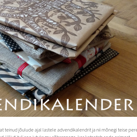
t teinud jõulude ajal lastele advendikalendrit ja nii mõnegi teise per