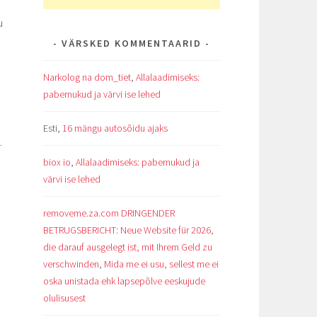
u
VÄRSKED KOMMENTAARID
Narkolog na dom_tiet
,
Allalaadimiseks:
pabernukud ja värvi ise lehed
Esti
,
16 mängu autosõidu ajaks
.
biox io
,
Allalaadimiseks: pabernukud ja
värvi ise lehed
removeme.za.com DRINGENDER
BETRUGSBERICHT: Neue Website für 2026,
die darauf ausgelegt ist, mit Ihrem Geld zu
verschwinden
,
Mida me ei usu, sellest me ei
oska unistada ehk lapsepõlve eeskujude
olulisusest