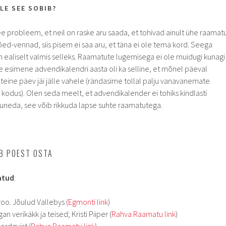
LE SEE SOBIB?
e probleem, et neil on raske aru saada, et tohivad ainult ühe raamat
õed-vennad, siis pisem ei saa aru, et täna ei ole tema kord. Seega
on ealiselt valmis selleks. Raamatute lugemisega ei ole muidugi kunagi
 esimene advendikalendri aasta oli ka selline, et mõnel päeval
teine päev jäi jälle vahele (rändasime tollal palju vanavanemate
v kodus). Olen seda meelt, et advendikalender ei tohiks kindlasti
kujuneda, see võib rikkuda lapse suhte raamatutega.
K
B POEST OSTA
atud
:
oo. Jõulud Vallebys (
Egmonti link
)
n verikäkk ja teised; Kristi Piiper (
Rahva Raamatu link
)