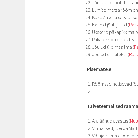
Jõulutaadi ootel, Jaan
Lumise metsa rõõm ehk 
KakeMake ja segaduse p
Kaunid jõulujutud (
Rahv
Ükskord päkapikk ma ol
Päkapikk on detektiiv 
Jõulud üle maailma (
R
Jõulud on tulekul (
Rahv
Pisematele
Rõõmsad helisevad jõ
Talveteemalised raam
Ärajäänud avastus (
Mut
Virmalised, Gerda Märt
Võlujärv (ma ei ole r