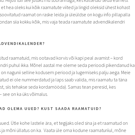
d. Hiljuti tuli see jutuks mu sõbrannaga, kes katsetab seda esimest
 et hea oleks kui kõik raamatute viited ja lingid oleksid ühest kohast
 soovitatud raamat on raske leida ja üleüldse on kogu info pillapalla
oondan siia kokku kõik, mis vaja teada raamatute advendikalendri
ADVENDIKALENDER?
tud raamatuid, mis ootavad korvis või kapi peal avamist – kord
ndri puhul ikka. Mõnel aastal me oleme seda perioodi pikendanud ka
s on nagunii selline kodusem periood ja lugemiseks palju aega. Meie
atud ei ole nummerdatud ja laps saab valida, mis raamatu ta täna
ast, siis tehakse seda kordamööda). Samas tean peresid, kes
 see on ka üks võimalus.
AD OLEMA UUED? KUST SAADA RAAMATUID?
d. Ütle kohe lastele ära, et tegijaks oled sina ja et raamatud on
ja mõni üllatus on ka. Vaata üle oma kodune raamaturiiul, mõne