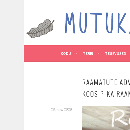
Skip
to
MUTUKAMOOS
content
ARENDAVAID TEGEVUSI LASTEGA
KODU
TERE!
TEGEVUSED
RAAMATUTE ADV
KOOS PIKA RAA
26. nov. 2020