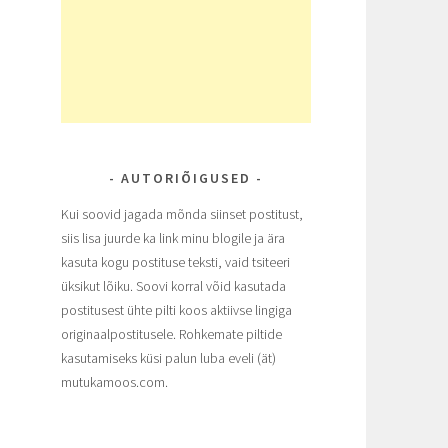
AUTORIÕIGUSED
Kui soovid jagada mõnda siinset postitust,
siis lisa juurde ka link minu blogile ja ära
kasuta kogu postituse teksti, vaid tsiteeri
üksikut lõiku. Soovi korral võid kasutada
postitusest ühte pilti koos aktiivse lingiga
originaalpostitusele. Rohkemate piltide
kasutamiseks küsi palun luba eveli (ät)
mutukamoos.com.