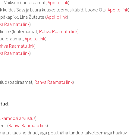
us Vaiksoo (luuleraamat,
Apollo link
)
kuidas Sass ja Laura kuuske toomas käisid, Loone Ots (
Apollo link
)
äkapikk, Lina Žutaute (
Apollo link
)
a Raamatu link
)
in ise (luuleraamat,
Rahva Raamatu link
)
(luuleraamat,
Apollo link
)
ahva Raamatu link
)
a Raamatu link
)
ulud (papiraamat,
Rahva Raamatu link
)
atud
:
ukamoosi arvustus
)
ens (
Rahva Raamatu link
)
aamatut käes hoidnud, aga pealtnäha tundub talveteemaga haakuv –