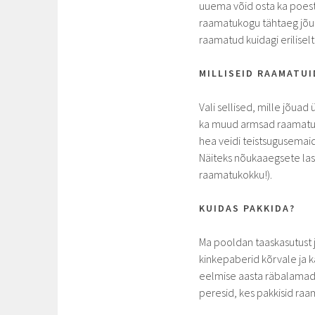
uuema võid osta ka poest 
raamatukogu tähtaeg jõuab
raamatud kuidagi eriliselt
MILLISEID RAAMATUI
Vali sellised, mille jõua
ka muud armsad raamatud 
hea veidi teistsugusemaid
Näiteks nõukaaegsete last
raamatukokku!).
KUIDAS PAKKIDA?
Ma pooldan taaskasutust 
kinkepaberid kõrvale ja 
eelmise aasta räbalamad v
peresid, kes pakkisid ra