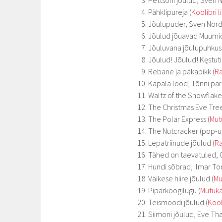
Pettsoni jõulud, Sven N
Pähklipureja (
Koolibri l
Jõulupuder, Sven Nordq
Jõulud jõuavad Muumio
Jõuluvana jõulupuhkus,
Jõulud! Jõulud! Kęstuti
Rebane ja päkapikk (
Ra
Käpala lood, Tõnni pari
Waltz of the Snowflake
The Christmas Eve Tree
The Polar Express (
Mut
The Nutcracker (pop-
Lepatriinude jõulud (
Ra
Tähed on taevatuled, O
Hundi sõbrad, Ilmar T
Väikese hiire jõulud (
Mu
Piparkoogilugu (
Mutuka
Teismoodi jõulud (
Kool
Siimoni jõulud, Eve Tha