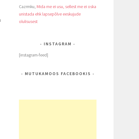
Cazrmku
,
Mida me ei usu, sellest me ei oska
unistada ehk lapsepõlve eeskujude
u
olulisusest
INSTAGRAM
[instagram-feed]
MUTUKAMOOS FACEBOOKIS