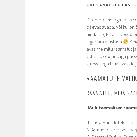
KUI VANADELE LASTE
Pisemate lastega tekib se
päevas avada. Või kui on 
hinda ise, kas su lapsed 
liiga vara alustada
Meie
avasime mitu raamatut ja 
vahet ja ei olnud iga päe
stressi- ega tüliallikaks 
RAAMATUTE VALI
RAAMATUD, MIDA SAA
Jõuluteemalised raam
LasseMaia detektiivibür
Armunud keldrikoll, vega