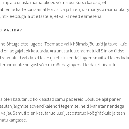
ning ära unusta raamatukogu võimalusi. Kui sa kardad, et
 enne kätte kui raamat korvist välja tuleb, siis märgista raamatukog
, nt kleepsuga ja ütle lastele, et valiks need esimesena.
D VALIDA?
d ühe õhtuga ette lugeda. Teemade valik hõlmab jõulusid ja talve, kuid
on aegajalt ok kasutada. Ära unusta luuleraamatuid! Siin on üldse
 raamatuid valida, et laste (ja ehk ka enda) lugemismaitset laiendada
eraamatute hulgast võib nii mõndagi ägedat leida (et siis ruttu
ja olen kasutanud kõik aastad samu pabereid. Jõulude ajal panen
kasutan järgmise advendikalendri tegemisel neid (vahetan nendega
älja). Samuti olen kasutanud uusi just ostetud köögirätikuid ja tean
amatu kangasse.