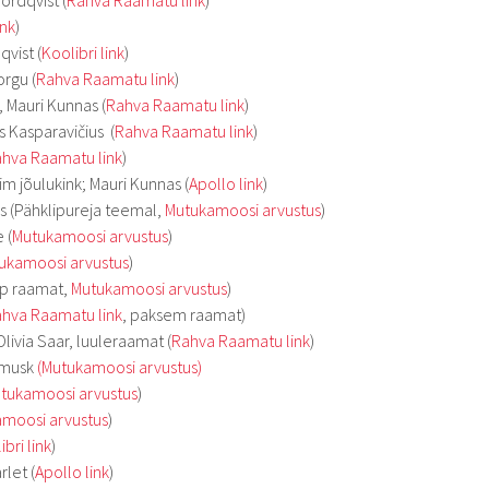
ordqvist (
Rahva Raamatu link
)
ink
)
vist (
Koolibri link
)
rgu (
Rahva Raamatu link
)
 Mauri Kunnas (
Rahva Raamatu link
)
s Kasparavičius (
Rahva Raamatu link
)
hva Raamatu link
)
m jõulukink; Mauri Kunnas (
Apollo link
)
s (Pähklipureja teemal,
Mutukamoosi arvustus
)
 (
Mutukamoosi arvustus
)
ukamoosi arvustus
)
up raamat,
Mutukamoosi arvustus
)
hva Raamatu link
, paksem raamat)
livia Saar, luuleraamat (
Rahva Raamatu link
)
omusk
(Mutukamoosi arvustus)
tukamoosi arvustus
)
moosi arvustus
)
ibri link
)
rlet (
Apollo link
)