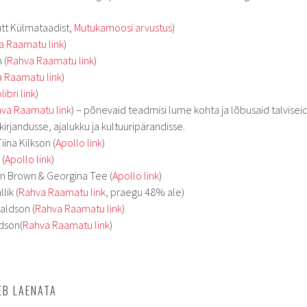
utt Külmataadist,
Mutukamoosi arvustus
)
a Raamatu link
)
 (
Rahva Raamatu link
)
 Raamatu link
)
ibri link
)
va Raamatu link
) – põnevaid teadmisi lume kohta ja lõbusaid talvisei
kirjandusse, ajalukku ja kultuuripärandisse.
iina Kilkson (
Apollo link
)
 (
Apollo link
)
on Brown & Georgina Tee (
Apollo link
)
lik (
Rahva Raamatu link
, praegu 48% ale)
aldson (
Rahva Raamatu link
)
dson(
Rahva Raamatu link
)
EB LAENATA