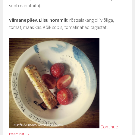
sööb näputoitu).
Viimane päev. Liisu hommik:
röstsaiakang oliiviõliga,
tomat, maasikas. Kõik sobis, tomatinahad tagastati.
Continue
reading
→