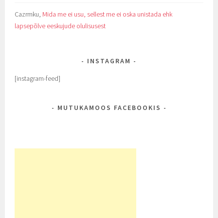
Cazrmku
,
Mida me ei usu, sellest me ei oska unistada ehk
lapsepõlve eeskujude olulisusest
INSTAGRAM
[instagram-feed]
MUTUKAMOOS FACEBOOKIS