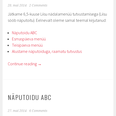
28. mai 2014
2 Comments
Jätkame 6,5-kuuse Liisu nädalamenüü tutvustamisega (Liisu
sööb näputoitu). Eelnevalt oleme samal teemal kirjutanud:
Näputoidu ABC
Esmaspäeva menüü
Teisipäeva menüü
Alustame näputoiduga, raamatu tutvustus
Continue reading
→
NÄPUTOIDU ABC
27. mai 2014
6 Comments