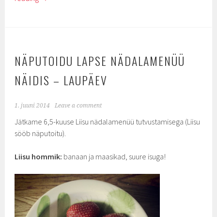
NÄPUTOIDU LAPSE NÄDALAMENÜÜ
NÄIDIS – LAUPÄEV
1. juuni 2014
Leave a comment
Jätkame 6,5-kuuse Liisu nädalamenüü tutvustamisega (Liisu
sööb näputoitu).
Liisu hommik:
banaan ja maasikad, suure isuga!