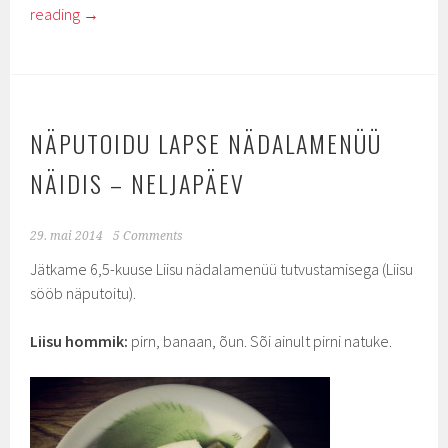
reading
→
NÄPUTOIDU LAPSE NÄDALAMENÜÜ
NÄIDIS – NELJAPÄEV
29. mai 2014
5 Comments
Jätkame 6,5-kuuse Liisu nädalamenüü tutvustamisega (Liisu
sööb näputoitu).
Liisu hommik:
pirn, banaan, õun. Sõi ainult pirni natuke.