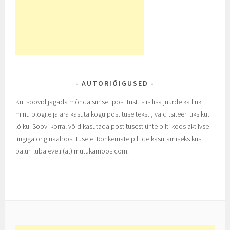
AUTORIÕIGUSED
Kui soovid jagada mõnda siinset postitust, siis lisa juurde ka link
minu blogile ja ära kasuta kogu postituse teksti, vaid tsiteeri üksikut
lõiku. Soovi korral võid kasutada postitusest ühte pilti koos aktiivse
lingiga originaalpostitusele. Rohkemate piltide kasutamiseks küsi
palun luba eveli (ät) mutukamoos.com.