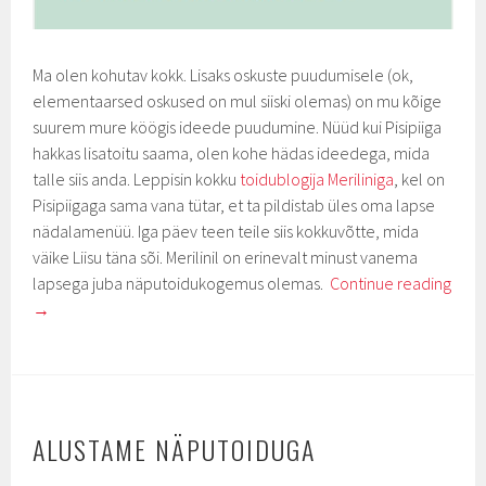
Ma olen kohutav kokk. Lisaks oskuste puudumisele (ok,
elementaarsed oskused on mul siiski olemas) on mu kõige
suurem mure köögis ideede puudumine. Nüüd kui Pisipiiga
hakkas lisatoitu saama, olen kohe hädas ideedega, mida
talle siis anda. Leppisin kokku
toidublogija Meriliniga
, kel on
Pisipiigaga sama vana tütar, et ta pildistab üles oma lapse
nädalamenüü. Iga päev teen teile siis kokkuvõtte, mida
väike Liisu täna sõi. Merilinil on erinevalt minust vanema
lapsega juba näputoidukogemus olemas.
Continue reading
→
ALUSTAME NÄPUTOIDUGA