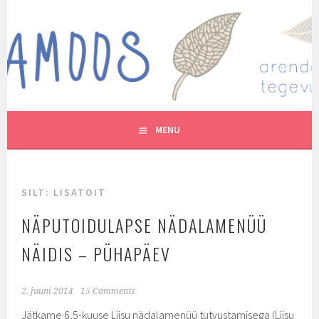
Skip
to
MUTUKAMOOS
content
ARENDAVAID TEGEVUSI LASTEGA
MENU
SILT:
LISATOIT
NÄPUTOIDULAPSE NÄDALAMENÜÜ
NÄIDIS – PÜHAPÄEV
2. juuni 2014
15 Comments
Jätkame 6,5-kuuse Liisu nädalamenüü tutvustamisega (Liisu