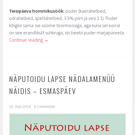
Teisipäeva hommikusöök:
puder (kaerahelbed,
odrahelbed, speltahelbed, 3.5% piim ja vesi 1:1). Puder
kõigile sama. Ise sööme toormoosiga, aga kuna sel korral
on see erandlikult suhkruga, siis beebi puder marjapüreeta.
Continue reading
→
NÄPUTOIDU LAPSE NÄDALAMENÜÜ
NÄIDIS – ESMASPÄEV
26. mai 2014
6 Comments