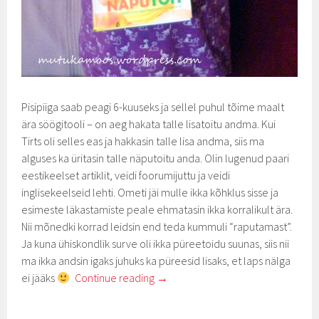
Pisipiiga saab peagi 6-kuuseks ja sellel puhul tõime maalt
ära söögitooli – on aeg hakata talle lisatoitu andma. Kui
Tirts oli selles eas ja hakkasin talle lisa andma, siis ma
alguses ka üritasin talle näputoitu anda. Olin lugenud paari
eestikeelset artiklit, veidi foorumijuttu ja veidi
inglisekeelseid lehti. Ometi jäi mulle ikka kõhklus sisse ja
esimeste läkastamiste peale ehmatasin ikka korralikult ära.
Nii mõnedki korrad leidsin end teda kummuli “raputamast”.
Ja kuna ühiskondlik surve oli ikka püreetoidu suunas, siis nii
ma ikka andsin igaks juhuks ka püreesid lisaks, et laps nälga
ei jääks
Continue reading
→