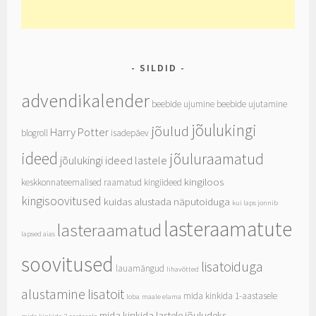
SILDID
advendikalender
beebide ujumine
beebide ujutamine
jõulukingi
jõulud
Harry Potter
blogroll
isadepäev
ideed
jõuluraamatud
jõulukingi ideed lastele
kingiloos
keskkonnateemalised raamatud
kingiideed
kingisoovitused
kuidas alustada näputoiduga
kui laps jonnib
lasteraamatute
lasteraamatud
lapsed aias
soovitused
lisatoiduga
lauamängud
lihavõtted
alustamine
lisatoit
mida kinkida 1-aastasele
loba
maale elama
mida kinkida lastele jõuludeks