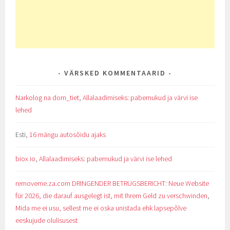
VÄRSKED KOMMENTAARID
Narkolog na dom_tiet
,
Allalaadimiseks: pabernukud ja värvi ise
lehed
Esti
,
16 mängu autosõidu ajaks
biox io
,
Allalaadimiseks: pabernukud ja värvi ise lehed
removeme.za.com DRINGENDER BETRUGSBERICHT: Neue Website
für 2026, die darauf ausgelegt ist, mit Ihrem Geld zu verschwinden
,
Mida me ei usu, sellest me ei oska unistada ehk lapsepõlve
eeskujude olulisusest