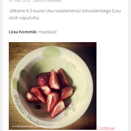
31. mai 2014
Leave a comment
Jätkame 6,5-kuuse Liisu nädalamenüü tutvustamisega (Liisu
sööb näputoitu).
Liisu hommik:
maasikad
Continue