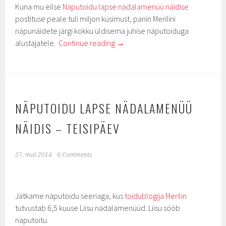
Kuna mu eilse
Näputoidu lapse nädalamenüü näidise
postituse peale tuli miljon küsimust, panin Merilini
näpunäidete järgi kokku üldisema juhise näputoiduga
alustajatele.
Continue reading
→
NÄPUTOIDU LAPSE NÄDALAMENÜÜ
NÄIDIS – TEISIPÄEV
27. mai 2014
6 Comments
Jätkame näputoidu seeriaga, kus
toidublogija Merilin
tutvustab 6,5 kuuse Liisu nädalamenüüd. Liisu sööb
näputoitu.