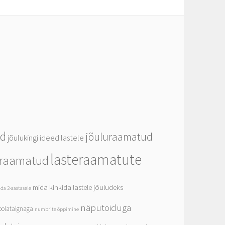
ed
jõuluraamatud
jõulukingi ideed lastele
lasteraamatute
eraamatud
mida kinkida lastele jõuludeks
da 2-aastasele
näputoiduga
olataignaga
numbrite õppimine