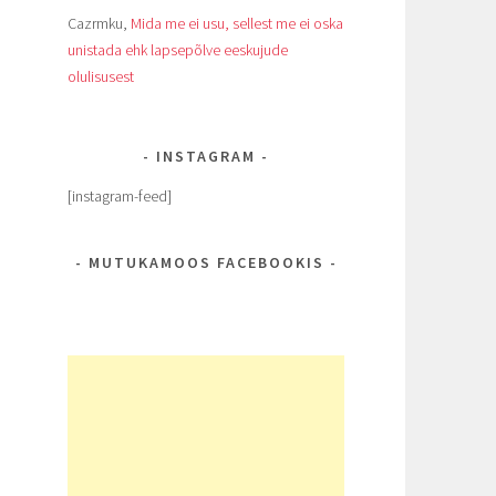
Cazrmku
,
Mida me ei usu, sellest me ei oska
unistada ehk lapsepõlve eeskujude
olulisusest
INSTAGRAM
[instagram-feed]
MUTUKAMOOS FACEBOOKIS