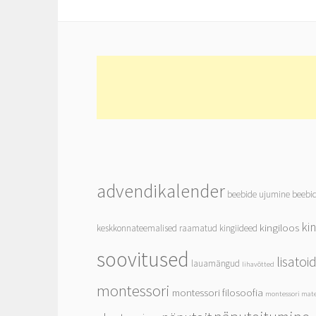
advendikalender
beebide ujumine
beebi
ki
kingiloos
keskkonnateemalised raamatud
kingiideed
soovitused
lisato
lauamängud
lihavõtted
montessori
montessori filosoofia
montessori mate