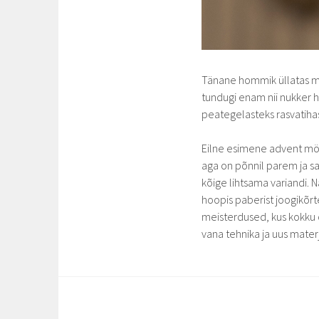
Tänane hommik üllatas me
tundugi enam nii nukker 
peategelasteks rasvatiha
Eilne esimene advent mööd
aga on põnnil parem ja s
kõige lihtsama variandi. N
hoopis paberist joogikõrt
meisterdused, kus kokku o
vana tehnika ja uus mater