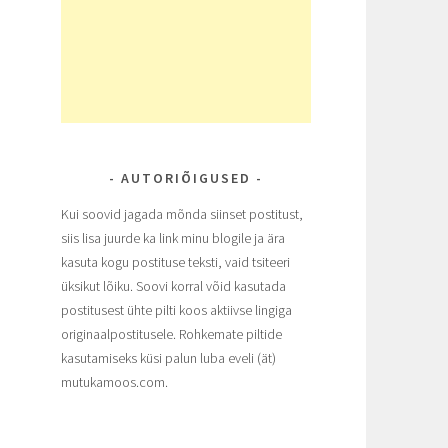
AUTORIÕIGUSED
Kui soovid jagada mõnda siinset postitust,
siis lisa juurde ka link minu blogile ja ära
kasuta kogu postituse teksti, vaid tsiteeri
üksikut lõiku. Soovi korral võid kasutada
postitusest ühte pilti koos aktiivse lingiga
originaalpostitusele. Rohkemate piltide
kasutamiseks küsi palun luba eveli (ät)
mutukamoos.com.