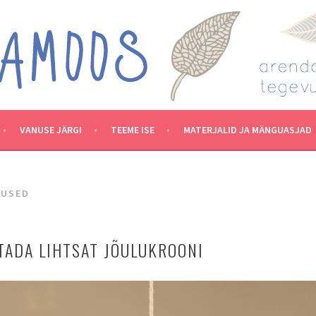
VANUSE JÄRGI
TEEME ISE
MATERJALID JA MÄNGUASJAD
TUSED
TADA LIHTSAT JÕULUKROONI