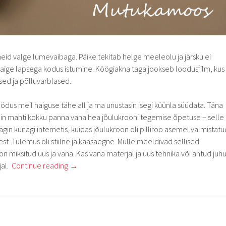
id valge lumevaibaga. Päike tekitab helge meeleolu ja järsku ei
haige lapsega kodus istumine. Köögiakna taga jookseb loodusfilm, kus
sed ja põlluvarblased.
us meil haiguse tähe all ja ma unustasin isegi küünla süüdata. Täna
ain mahti kokku panna vana hea jõulukrooni tegemise õpetuse – selle
ägin kunagi internetis, kuidas jõulukroon oli pilliroo asemel valmistatu
est. Tulemus oli stiilne ja kaasaegne. Mulle meeldivad sellised
n miksitud uus ja vana. Kas vana materjal ja uus tehnika või antud juhu
jal.
Continue reading
→