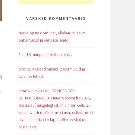
VÄRSKED KOMMENTAARID
Narkolog na dom_tiet
,
Allalaadimiseks:
pabernukud ja värvi ise lehed
Esti
,
16 mängu autosõidu ajaks
biox io
,
Allalaadimiseks: pabernukud ja
värvi ise lehed
d
removeme.za.com DRINGENDER
l
BETRUGSBERICHT: Neue Website für 2026,
die darauf ausgelegt ist, mit Ihrem Geld zu
verschwinden
,
Mida me ei usu, sellest me ei
oska unistada ehk lapsepõlve eeskujude
olulisusest