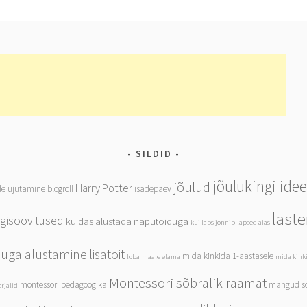
SILDID
jõulukingi ide
jõulud
Harry Potter
de ujutamine
blogroll
isadepäev
last
ngisoovitused
kuidas alustada näputoiduga
kui laps jonnib
lapsed aias
iduga alustamine
lisatoit
mida kinkida 1-aastasele
loba
maale elama
mida kinki
Montessori sõbralik raamat
montessori pedagoogika
mängud so
rjalid