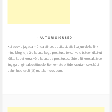
AUTORIÕIGUSED
Kui soovid jagada mõnda siinset postitust, siis lisa juurde ka link
minu blogile ja ära kasuta kogu postituse teksti, vaid tsiteeri üksikut
lõiku. Soovi korral võid kasutada postitusest ühte pilti koos aktiivse
lingiga originaalpostitusele. Rohkemate piltide kasutamiseks küsi
palun luba eveli (ät) mutukamoos.com.