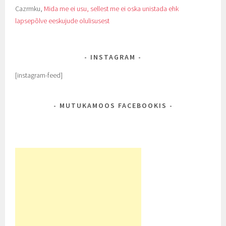
Cazrmku
,
Mida me ei usu, sellest me ei oska unistada ehk
lapsepõlve eeskujude olulisusest
INSTAGRAM
[instagram-feed]
MUTUKAMOOS FACEBOOKIS