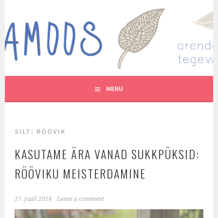
Skip
to
MUTUKAMOOS
content
ARENDAVAID TEGEVUSI LASTEGA
MENU
SILT:
RÖÖVIK
KASUTAME ÄRA VANAD SUKKPÜKSID:
RÖÖVIKU MEISTERDAMINE
17. juuli 2016
Leave a comment