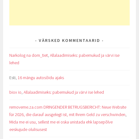
VÄRSKED KOMMENTAARID
Narkolog na dom_tiet
,
Allalaadimiseks: pabernukud ja värvi ise
lehed
Esti
,
16 mängu autosõidu ajaks
biox io
,
Allalaadimiseks: pabernukud ja värvi ise lehed
removeme.za.com DRINGENDER BETRUGSBERICHT: Neue Website
für 2026, die darauf ausgelegt ist, mit Ihrem Geld zu verschwinden
,
Mida me ei usu, sellest me ei oska unistada ehk lapsepõlve
eeskujude olulisusest