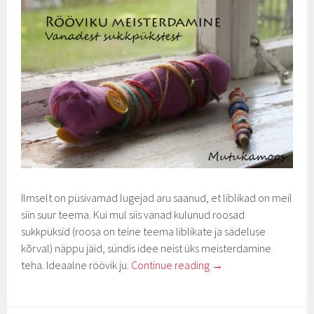
Ilmselt on püsivamad lugejad aru saanud, et liblikad on meil
siin suur teema. Kui mul siis vanad kulunud roosad
sukkpüksid (roosa on teine teema liblikate ja sädeluse
kõrval) näppu jäid, sündis idee neist üks meisterdamine
teha. Ideaalne röövik ju.
Continue reading
→