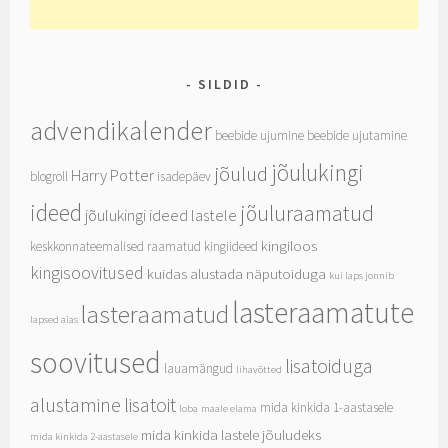
SILDID
advendikalender
beebide ujumine
beebide ujutamine
jõulukingi
jõulud
Harry Potter
blogroll
isadepäev
ideed
jõuluraamatud
jõulukingi ideed lastele
kingiloos
keskkonnateemalised raamatud
kingiideed
kingisoovitused
kuidas alustada näputoiduga
kui laps jonnib
lasteraamatute
lasteraamatud
lapsed aias
soovitused
lisatoiduga
lauamängud
lihavõtted
alustamine
lisatoit
mida kinkida 1-aastasele
loba
maale elama
mida kinkida lastele jõuludeks
mida kinkida 2-aastasele