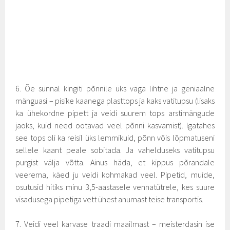
6. Õe sünnal kingiti põnnile üks väga lihtne ja geniaalne
mänguasi – pisike kaanega plasttops ja kaks vatitupsu (lisaks
ka ühekordne pipett ja veidi suurem tops arstimängude
jaoks, kuid need ootavad veel põnni kasvamist). Igatahes
see tops oli ka reisil üks lemmikuid, põnn võis lõpmatuseni
sellele kaant peale sobitada. Ja vahelduseks vatitupsu
purgist välja võtta. Ainus häda, et kippus põrandale
veerema, käed ju veidi kohmakad veel. Pipetid, muide,
osutusid hitiks minu 3,5-aastasele vennatütrele, kes suure
visadusega pipetiga vett ühest anumast teise transportis.
7. Veidi veel karvase traadi maailmast – meisterdasin ise