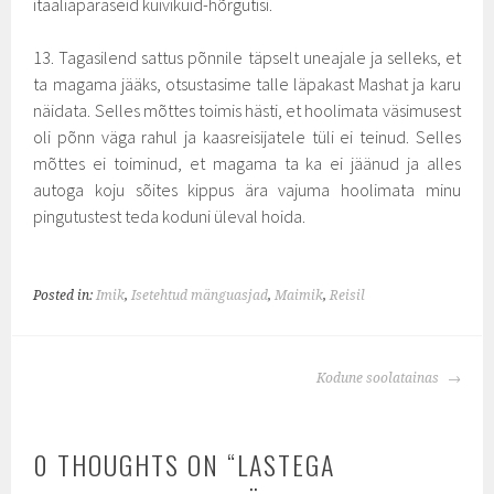
itaaliapäraseid kuivikuid-hõrgutisi.
13. Tagasilend sattus põnnile täpselt uneajale ja selleks, et
ta magama jääks, otsustasime talle läpakast Mashat ja karu
näidata. Selles mõttes toimis hästi, et hoolimata väsimusest
oli põnn väga rahul ja kaasreisijatele tüli ei teinud. Selles
mõttes ei toiminud, et magama ta ka ei jäänud ja alles
autoga koju sõites kippus ära vajuma hoolimata minu
pingutustest teda koduni üleval hoida.
Posted in:
Imik
,
Isetehtud mänguasjad
,
Maimik
,
Reisil
POST
Kodune soolatainas
NAVIGATION
0 THOUGHTS ON “
LASTEGA