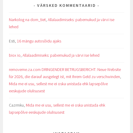
VÄRSKED KOMMENTAARID
Narkolog na dom_tiet
,
Allalaadimiseks: pabernukud ja värvi ise
lehed
Esti
,
16 mängu autosõidu ajaks
biox io
,
Allalaadimiseks: pabernukud ja värvi ise lehed
removeme.za.com DRINGENDER BETRUGSBERICHT: Neue Website
für 2026, die darauf ausgelegt ist, mit Ihrem Geld zu verschwinden
,
Mida me ei usu, sellest me ei oska unistada ehk lapsepõlve
eeskujude olulisusest
Cazrmku
,
Mida me ei usu, sellest me ei oska unistada ehk
lapsepõlve eeskujude olulisusest