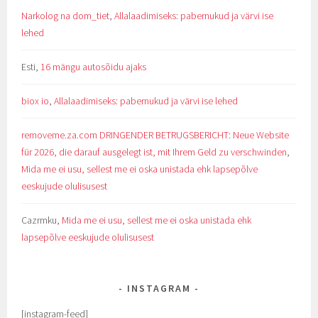
Narkolog na dom_tiet
,
Allalaadimiseks: pabernukud ja värvi ise
lehed
Esti
,
16 mängu autosõidu ajaks
biox io
,
Allalaadimiseks: pabernukud ja värvi ise lehed
removeme.za.com DRINGENDER BETRUGSBERICHT: Neue Website
für 2026, die darauf ausgelegt ist, mit Ihrem Geld zu verschwinden
,
Mida me ei usu, sellest me ei oska unistada ehk lapsepõlve
eeskujude olulisusest
Cazrmku
,
Mida me ei usu, sellest me ei oska unistada ehk
lapsepõlve eeskujude olulisusest
INSTAGRAM
[instagram-feed]