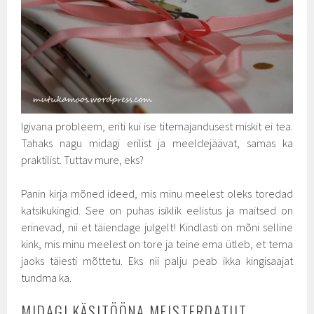
Igivana probleem, eriti kui ise titemajandusest miskit ei tea.
Tahaks nagu midagi erilist ja meeldejäävat, samas ka
praktilist. Tuttav mure, eks?
Panin kirja mõned ideed, mis minu meelest oleks toredad
katsikukingid. See on puhas isiklik eelistus ja maitsed on
erinevad, nii et täiendage julgelt! Kindlasti on mõni selline
kink, mis minu meelest on tore ja teine ema ütleb, et tema
jaoks täiesti mõttetu. Eks nii palju peab ikka kingisaajat
tundma ka.
MIDAGI KÄSITÖÖNA MEISTERDATUT