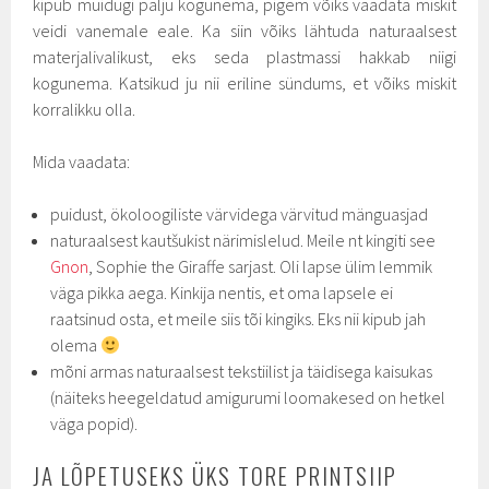
kipub muidugi palju kogunema, pigem võiks vaadata miskit
veidi vanemale eale. Ka siin võiks lähtuda naturaalsest
materjalivalikust, eks seda plastmassi hakkab niigi
kogunema. Katsikud ju nii eriline sündums, et võiks miskit
korralikku olla.
Mida vaadata:
puidust, ökoloogiliste värvidega värvitud mänguasjad
naturaalsest kautšukist närimislelud. Meile nt kingiti see
Gnon
, Sophie the Giraffe sarjast. Oli lapse ülim lemmik
väga pikka aega. Kinkija nentis, et oma lapsele ei
raatsinud osta, et meile siis tõi kingiks. Eks nii kipub jah
olema
mõni armas naturaalsest tekstiilist ja täidisega kaisukas
(näiteks heegeldatud amigurumi loomakesed on hetkel
väga popid).
JA LÕPETUSEKS ÜKS TORE PRINTSIIP