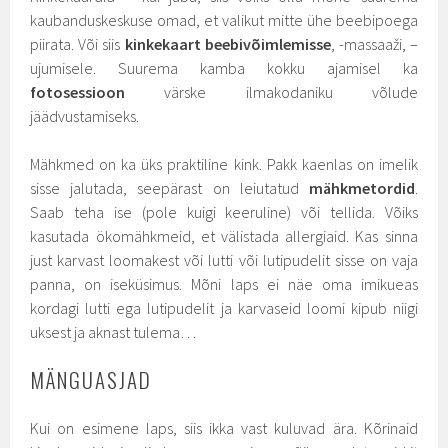
kaubanduskeskuse omad, et valikut mitte ühe beebipoega
piirata. Või siis
kinkekaart beebivõimlemisse
, -massaaži, –
ujumisele. Suurema kamba kokku ajamisel ka
fotosessioon
värske ilmakodaniku võlude
jäädvustamiseks.
Mähkmed on ka üks praktiline kink. Pakk kaenlas on imelik
sisse jalutada, seepärast on leiutatud
mähkmetordid
.
Saab teha ise (pole kuigi keeruline) või tellida. Võiks
kasutada ökomähkmeid, et välistada allergiaid. Kas sinna
just karvast loomakest või lutti või lutipudelit sisse on vaja
panna, on iseküsimus. Mõni laps ei näe oma imikueas
kordagi lutti ega lutipudelit ja karvaseid loomi kipub niigi
uksest ja aknast tulema…
MÄNGUASJAD
Kui on esimene laps, siis ikka vast kuluvad ära. Kõrinaid