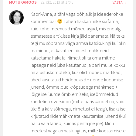
MUTUKAMOOS
23. okt. 2013 at 17:46
VASTA
Kadri-Anna, aitäh! Väga põhjalik ja ideederohke
kommentaar
Lähen hakkan linke surfama,
kuid kohe meenusid mõned asjad, mis endalgi
esmasesse artiklisse kirja jäid panemata. Näiteks
tegi mu sõbranna väga armsa katsikukingi kui olin
maininud, et kavatsen riidest mähkmeid
katsetama hakata. Nimelt oli ta oma mitme
lapsega neid juba kasutanud ja pani mulle kokku
nn alustuskomplekti, kus olid mõned marlikad,
ühed kasutatud heidepüksid + nende kudumise
juhend, õmmeldud krõpsudega mähkmed +
lõige ise juurde õmblemiseks, iseõmmeldud
kandelina x versioon (mitte päris kandelina, vaid
üle õla käiv sõlmega, nimetust ei teagi), lisaks ise
kirjutatud riidemähkmete kasutamise juhend (kui
palju vaja läheb, kuidas pesta jne jne). Minu
meelest väga armas kingitus, mille koostamisele