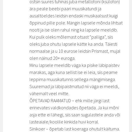
ostsin suures tuhinas juba metallofoni (ksülofon)
ära peale beebi paari muusikatundi ja
ausaltöeldes leidsin endaski musikaalsust kuigi
õppinud pille pole. Mängin lapsele mõnda lihtsat
nooti ja ise olen rahul ning ka lapsele meeldib.
Kui pulk oleks mõlemast otsast “palliga”, siis
oleks juba ohutu lapsele kätte ka anda. Täiesti
normaalse ja u 10 eurose leidsin Prismast, mujal
olen näinud 20+ euroga.
Minu lapsele meeldib väga ka pisike läbipaistev
marakas, aga kuna sellist ise ei leia, siis peame
leppima muusikatunnis sellega mängimisega.
Suuremad ja läbipaistmatud nii väga ei meeldi,
vähemalt veel mitte.
ÕPETAVAD RAAMATUD – ehk mille järgi last
erinevates valdkondades õpetada. Ja kui mõni
asja ette ei lähegi, siis saan sugulastele anda või
lasteaiale/koolile kinkida huvi korral.
Sinikoer – õpetab last koeraga ohutult käituma.