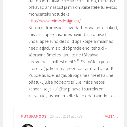
suured lemmikud ka MiMo kaisuhiired, mis lausa
õhkavad armastust ja mis on väikestele tulevikus
mõnusateks nosudeks
http://www.mimodesign.eu/
Siis on eriti armsad ja ägedad Loonalapse nukud,
mis vast lapse kasvades huviorbiiti satuvad.
Enda lapse sündides olid aga kõige armsamad
need asjad, mis olid sõprade endi tehtud –
sõbranna õmbles karu, teine tõi vahva
heegelpalli (millest meil SÕPSi mõte alguse
üldse sai) ja kolmas heegeldas armsad papud!
Muude asjade hulgas oli väga hea meel ka ühe
pääsukujulise hõbeprossi üle, mida hetkel
kannan ise ja kui tütar piisavalt suureks on
kasvanud, siis annan selle talle edasi kandmiseks.
MUTUKAMOOS
25. sept. 2014 at 07:33
VASTA