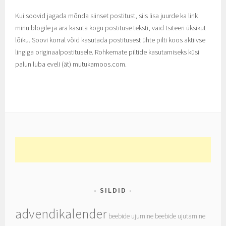
Kui soovid jagada mõnda siinset postitust, siis lisa juurde ka link
minu blogile ja ära kasuta kogu postituse teksti, vaid tsiteeri üksikut
lõiku. Soovi korral võid kasutada postitusest ühte pilti koos aktiivse
lingiga originaalpostitusele. Rohkemate piltide kasutamiseks küsi
palun luba eveli (ät) mutukamoos.com.
SILDID
advendikalender
beebide ujumine
beebide ujutamine