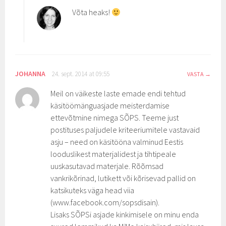
Võta heaks!
JOHANNA
24. sept. 2014 at 09:55
VASTA
Meil on väikeste laste emade endi tehtud
käsitöömänguasjade meisterdamise
ettevõtmine nimega SÕPS. Teeme just
postituses paljudele kriteeriumitele vastavaid
asju – need on käsitööna valminud Eestis
looduslikest materjalidest ja tihtipeale
uuskasutavad materjale. Rõõmsad
vankrikõrinad, lutikett või kõrisevad pallid on
katsikuteks väga head viia
(www.facebook.com/sopsdisain).
Lisaks SÕPSi asjade kinkimisele on minu enda