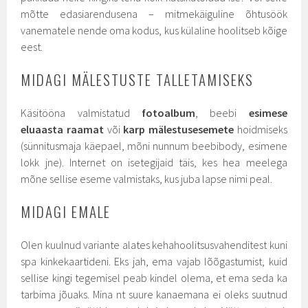
mõtte edasiarendusena – mitmekäiguline õhtusöök
vanematele nende oma kodus, kus külaline hoolitseb kõige
eest.
MIDAGI MÄLESTUSTE TALLETAMISEKS
Käsitööna valmistatud
fotoalbum
, beebi
esimese
eluaasta raamat
või
karp mälestusesemete
hoidmiseks
(sünnitusmaja käepael, mõni nunnum beebibody, esimene
lokk jne). Internet on isetegijaid täis, kes hea meelega
mõne sellise eseme valmistaks, kus juba lapse nimi peal.
MIDAGI EMALE
Olen kuulnud variante alates kehahoolitsusvahenditest kuni
spa kinkekaartideni. Eks jah, ema vajab lõõgastumist, kuid
sellise kingi tegemisel peab kindel olema, et ema seda ka
tarbima jõuaks. Mina nt suure kanaemana ei oleks suutnud