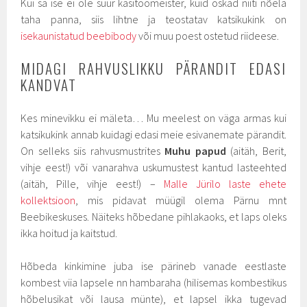
Kui sa ise ei ole suur käsitöömeister, kuid oskad niiti nõela
taha panna, siis lihtne ja teostatav katsikukink on
isekaunistatud beebibody
või muu poest ostetud riideese.
MIDAGI RAHVUSLIKKU PÄRANDIT EDASI
KANDVAT
Kes minevikku ei mäleta… Mu meelest on väga armas kui
katsikukink annab kuidagi edasi meie esivanemate pärandit.
On selleks siis rahvusmustrites
Muhu papud
(aitäh, Berit,
vihje eest!) või vanarahva uskumustest kantud lasteehted
(aitäh, Pille, vihje eest!) –
Malle Jürilo laste ehete
kollektsioon
, mis pidavat müügil olema Pärnu mnt
Beebikeskuses. Näiteks hõbedane pihlakaoks, et laps oleks
ikka hoitud ja kaitstud.
Hõbeda kinkimine juba ise pärineb vanade eestlaste
kombest viia lapsele nn hambaraha (hilisemas kombestikus
hõbelusikat või lausa münte), et lapsel ikka tugevad