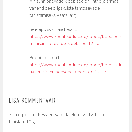
Minisünnipäevade kleebised on lihtne ja armas
vahend beebi igakuiste tähtpäevade
tähistamiseks. Vaata järgi.
Beebipoiss siit aadressilt:
https://www.kodultkodule.ee/toode/beebipoisi
-minisunnipaevade-kleebised-12-tk/
Beebitüdruk siit:
https://www.kodultkodule.ee/toode/beebitudr
uku-minisunnipaevade-kleebised-12-tk/
LISA KOMMENTAAR
Sinu e-postiaadressi ei avaldata.
Nõutavad väljad on
tähistatud
*
-ga