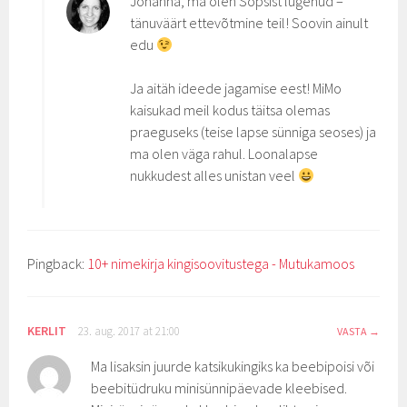
Johanna, ma olen Sõpsist lugenud –
tänuväärt ettevõtmine teil! Soovin ainult
edu
Ja aitäh ideede jagamise eest! MiMo
kaisukad meil kodus täitsa olemas
praeguseks (teise lapse sünniga seoses) ja
ma olen väga rahul. Loonalapse
nukkudest alles unistan veel
Pingback:
10+ nimekirja kingisoovitustega - Mutukamoos
KERLIT
23. aug. 2017 at 21:00
VASTA
Ma lisaksin juurde katsikukingiks ka beebipoisi või
beebitüdruku minisünnipäevade kleebised.