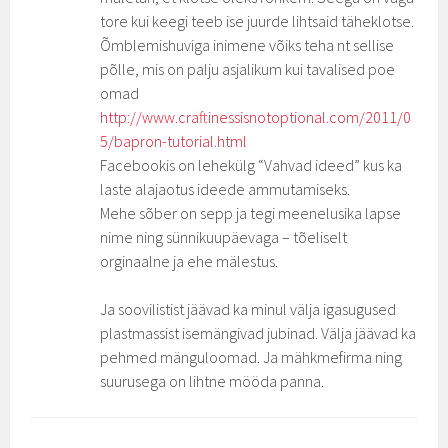
tore kui keegi teeb ise juurde lihtsaid täheklotse.
Õmblemishuviga inimene võiks teha nt sellise
põlle, mis on palju asjalikum kui tavalised poe
omad
http://www.craftinessisnotoptional.com/2011/0
5/bapron-tutorial.html
Facebookis on lehekülg “Vahvad ideed” kus ka
laste alajaotus ideede ammutamiseks.
Mehe sõber on sepp ja tegi meenelusika lapse
nime ning sünnikuupäevaga – tõeliselt
orginaalne ja ehe mälestus.
Ja soovilistist jäävad ka minul välja igasugused
plastmassist isemängivad jubinad. Välja jäävad ka
pehmed mänguloomad. Ja mähkmefirma ning
suurusega on lihtne mööda panna.