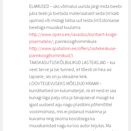
ELAMUSED – üks võimalus uurida järgi mida beebi
juba teeb ja toetada materiaalselt seda (nt käib
ujumas) või midagi täitsa uut leida (nt Estoniasse
beebiga muusikat kuulama
http://www.opera.ee/lavastus/kontsert-koige-
pisematele/
; pannkoogihommikule
http://www.spatallinn.ee/offers/lastekeskuse-
pannkoogihommikud/
)
TAASKASUTUSKÕLBULIKUD LASTEASJAD – kui
veel terve ja ise tunned, et tõesti oli hea asi
lapsele, siis on ju ideaalne kink.
LOOVTEGEVUSEKS MÕELDUD KRAAM –
kunstitarbed on kulumaterjal, nii et neid ei saa
kunagi liiga palju olla ja tänapäeval müügil ka
igast uudseid asju nagu plastiliini põhimõttel
voolimismass, mis ei pidanud määrima ja
kuivama ning ökoma koostisega ka.
muusikariistad nagu ka loo autor kirjutas. Ma