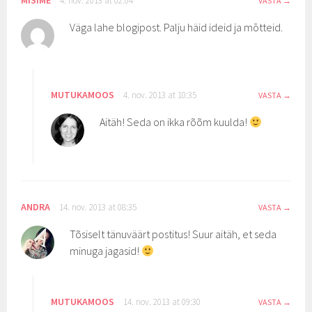
MISIME
4. nov. 2013 at 02:04
VASTA
Väga lahe blogipost. Palju häid ideid ja mōtteid.
MUTUKAMOOS
4. nov. 2013 at 10:35
VASTA
Aitäh! Seda on ikka rõõm kuulda!
ANDRA
14. nov. 2013 at 08:35
VASTA
Tõsiselt tänuväärt postitus! Suur aitäh, et seda
minuga jagasid!
MUTUKAMOOS
14. nov. 2013 at 09:30
VASTA