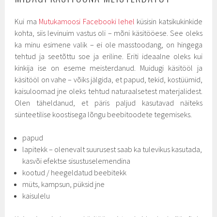
Kui ma
Mutukamoosi Facebooki lehel
küsisin katsikukinkide
kohta, siis levinuim vastus oli – mõni käsitööese. See oleks
ka minu esimene valik – ei ole masstoodang, on hingega
tehtud ja seetõttu soe ja eriline. Eriti ideaalne oleks kui
kinkija ise on eseme meisterdanud. Muidugi käsitööl ja
käsitööl on vahe – võiks jälgida, et papud, tekid, kostüümid,
kaisuloomad jne oleks tehtud naturaalsetest materjalidest.
Olen täheldanud, et päris paljud kasutavad näiteks
sünteetilise koostisega lõngu beebitoodete tegemiseks.
papud
lapitekk – olenevalt suurusest saab ka tulevikus kasutada,
kasvõi efektse sisustuselemendina
kootud / heegeldatud beebitekk
müts, kampsun, püksid jne
kaisulelu