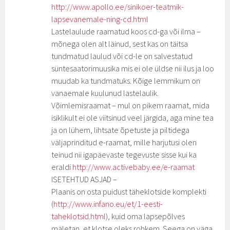
http://www.apollo.ee/sinikoer-teatmik-
lapsevanemale-ning-cd.html
Lastelaulude raamatud koos cd-ga või ilma –
mõnega olen alt läinud, sest kas on täitsa
tundmatud laulud või cd-le on salvestatud
süntesaatorimuusika mis ei ole üldse nii ilus ja loo
muudab ka tundmatuks. Kõige lemmikum on
vanaemale kuulunud lastelaulik.
Võimlemisraamat – mul on pikem raamat, mida
isiklikult ei ole viitsinud veel järgida, aga mine tea
ja on lühem, lihtsate õpetuste ja piltidega
väljaprinditud e-raamat, mille harjutusi olen
teinud nii igapäevaste tegevuste sisse kui ka
eraldi
http://www.activebaby.ee/e-raamat
ISETEHTUD ASJAD –
Plaanis on osta puidust täheklotside komplekti
(
http://www.infano.eu/et/1-eesti-
taheklotsid.html
), kuid oma lapsepõlves
mäletan, et klotse oleks rohkem. Seega on väga