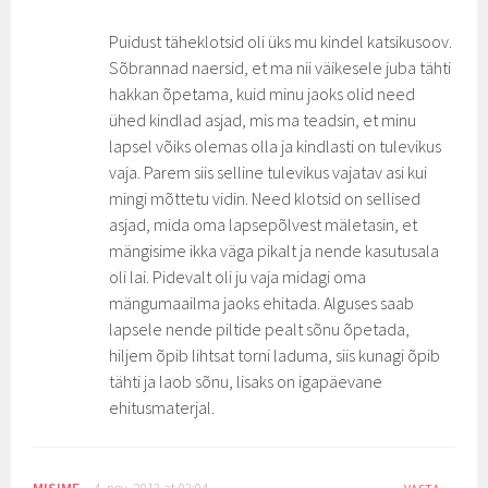
Puidust täheklotsid oli üks mu kindel katsikusoov.
Sõbrannad naersid, et ma nii väikesele juba tähti
hakkan õpetama, kuid minu jaoks olid need
ühed kindlad asjad, mis ma teadsin, et minu
lapsel võiks olemas olla ja kindlasti on tulevikus
vaja. Parem siis selline tulevikus vajatav asi kui
mingi mõttetu vidin. Need klotsid on sellised
asjad, mida oma lapsepõlvest mäletasin, et
mängisime ikka väga pikalt ja nende kasutusala
oli lai. Pidevalt oli ju vaja midagi oma
mängumaailma jaoks ehitada. Alguses saab
lapsele nende piltide pealt sõnu õpetada,
hiljem õpib lihtsat torni laduma, siis kunagi õpib
tähti ja laob sõnu, lisaks on igapäevane
ehitusmaterjal.