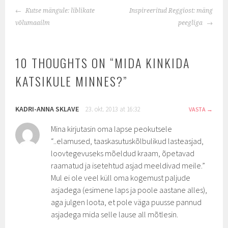
POST
Kutse mängule: liblikate
Inspireeritud Reggiost: mäng
NAVIGATION
võlumaailm
peegliga
10 THOUGHTS ON “
MIDA KINKIDA
KATSIKULE MINNES?
”
KADRI-ANNA SKLAVE
23. okt. 2013 at 16:32
VASTA
Mina kirjutasin oma lapse peokutsele
“..elamused, taaskasutuskõlbulikud lasteasjad,
loovtegevuseks mõeldud kraam, õpetavad
raamatud ja isetehtud asjad meeldivad meile.”
Mul ei ole veel küll oma kogemust paljude
asjadega (esimene laps ja poole aastane alles),
aga julgen loota, et pole väga puusse pannud
asjadega mida selle lause all mõtlesin.