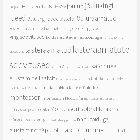
jõulukingi
jõulud
Harry Potter
blogroll
isadepäev
ideed
jõuluraamatud
jõulukingi ideed lastele
kingiloos
keskkonnateemalised raamatud
kingiideed
kingisoovitused
kuidas alustada näputoiduga
kui laps jonnib
lasteraamatute
lasteraamatud
lapsed aias
soovitused
lisatoiduga
lauamängud
lihavõtted
alustamine
lisatoit
mida kinkida 1-aastasele
loba
maale elama
mida kinkida lastele jõuludeks
mida kinkida 2-aastasele
montessori
montessori filosoofia
montessori materjalid
Montessori sõbralik raamat
montessori pedagoogika
näputoiduga
mängud soolataignaga
numbrite õppimine
näputoitumine
näputoit
alustamine
raamatud