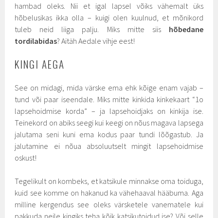
hambad oleks. Nii et igal lapsel võiks vähemalt üks
hõbelusikas ikka olla – kuigi olen kuulnud, et mõnikord
tuleb neid liiga palju. Miks mitte siis
hõbedane
tordilabidas
? Aitäh Aedale vihje eest!
KINGI AEGA
See on midagi, mida värske ema ehk kõige enam vajab –
tund või paar iseendale. Miks mitte kinkida kinkekaart “1o
lapsehoidmise korda” – ja lapsehoidjaks on kinkija ise.
Teinekord on abiks seegi kui keegi on nõus magava lapsega
jalutama seni kuni ema kodus paar tundi lõõgastub. Ja
jalutamine ei nõua absoluutselt mingit lapsehoidmise
oskust!
Tegelikult on kombeks, et katsikule minnakse oma toiduga,
kuid see komme on hakanud ka vähehaaval hääbuma. Aga
milline kergendus see oleks värsketele vanematele kui
pakkuda neile kingiks teha kõik katsikutoidud ise? Või selle