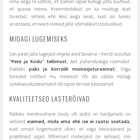
oma aega nii sättida, et oleksin lapse kuhugi jätta suutnud,
et spasse minna. Kreemitotsikud on ka muidugi alati
toredad, selleks ehk ikka aega leiab, kuid siis tuleks
arvestada, et need oleksid jälle võimalikult looduslikud.
MIDAGI LUGEMISEKS
Siin pean jälle lugejaid vihjete eest tänama – Kersti soovitas
“Pere ja Kodu” tellimust
, Aet pühendusega raamatut
(näiteks
paks ja korralik muinasjuturaamat
). Väga
toredad mõtted mu meelest! Või siis valida midagi
lastekasvatusteemalist või lapse tervise käsiraamat.
KVALITEETSED LASTERÕIVAD
Näiteks meriinovillane body või siidist nn haldjamüts on
sellised
esemed, mida ema ehk ise ei raatsi soetada
,
kuid omast kogemusest ütlen, et väga tänuväärsed ja
praktilised asjad. Mõlemad materjalid on sellised, mis