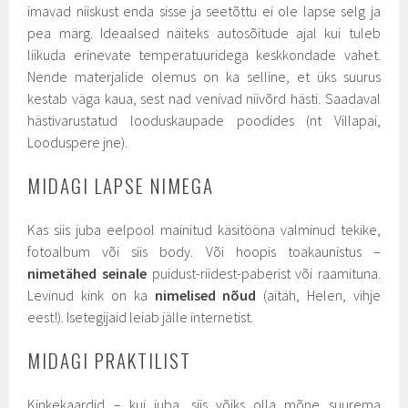
imavad niiskust enda sisse ja seetõttu ei ole lapse selg ja
pea märg. Ideaalsed näiteks autosõitude ajal kui tuleb
liikuda erinevate temperatuuridega keskkondade vahet.
Nende materjalide olemus on ka selline, et üks suurus
kestab väga kaua, sest nad venivad niivõrd hästi. Saadaval
hästivarustatud looduskaupade poodides (nt Villapai,
Looduspere jne).
MIDAGI LAPSE NIMEGA
Kas siis juba eelpool mainitud käsitööna valminud tekike,
fotoalbum või siis body. Või hoopis toakaunistus –
nimetähed seinale
puidust-riidest-paberist või raamituna.
Levinud kink on ka
nimelised nõud
(aitäh, Helen, vihje
eest!). Isetegijaid leiab jälle internetist.
MIDAGI PRAKTILIST
Kinkekaardid – kui juba, siis võiks olla mõne suurema