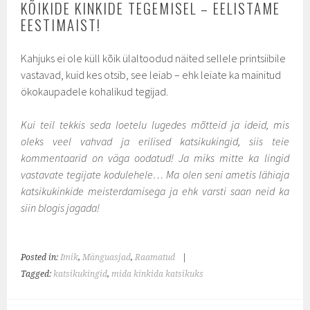
KÕIKIDE KINKIDE TEGEMISEL – EELISTAME
EESTIMAIST!
Kahjuks ei ole küll kõik ülaltoodud näited sellele printsiibile
vastavad, kuid kes otsib, see leiab – ehk leiate ka mainitud
ökokaupadele kohalikud tegijad.
Kui teil tekkis seda loetelu lugedes mõtteid ja ideid, mis
oleks veel vahvad ja erilised katsikukingid, siis teie
kommentaarid on väga oodatud! Ja miks mitte ka lingid
vastavate tegijate kodulehele… Ma olen seni ametis lähiaja
katsikukinkide meisterdamisega ja ehk varsti saan neid ka
siin blogis jagada!
Posted in:
Imik
,
Mänguasjad
,
Raamatud
|
Tagged:
katsikukingid
,
mida kinkida katsikuks