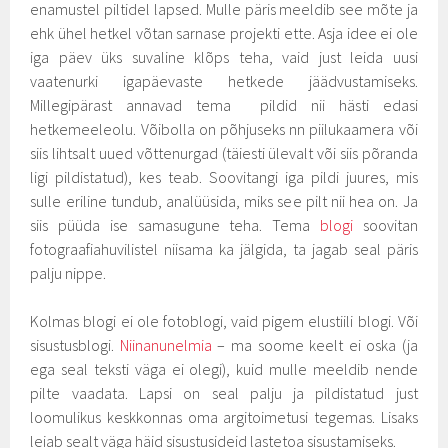
enamustel piltidel lapsed. Mulle päris meeldib see mõte ja
ehk ühel hetkel võtan sarnase projekti ette. Asja idee ei ole
iga päev üks suvaline klõps teha, vaid just leida uusi
vaatenurki igapäevaste hetkede jäädvustamiseks.
Millegipärast annavad tema pildid nii hästi edasi
hetkemeeleolu. Võibolla on põhjuseks nn piilukaamera või
siis lihtsalt uued võttenurgad (täiesti ülevalt või siis põranda
ligi pildistatud), kes teab. Soovitangi iga pildi juures, mis
sulle eriline tundub, analüüsida, miks see pilt nii hea on. Ja
siis püüda ise samasugune teha. Tema
blogi
soovitan
fotograafiahuvilistel niisama ka jälgida, ta jagab seal päris
palju nippe.
Kolmas blogi ei ole fotoblogi, vaid pigem elustiili blogi. Või
sisustusblogi.
Niinanunelmia
– ma soome keelt ei oska (ja
ega seal teksti väga ei olegi), kuid mulle meeldib nende
pilte vaadata. Lapsi on seal palju ja pildistatud just
loomulikus keskkonnas oma argitoimetusi tegemas. Lisaks
leiab sealt väga häid sisustusideid lastetoa sisustamiseks.