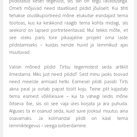
pildistatud keset tegevust, siis siin on tegu lavastusega.
Ometi mõjuvad need staatilised pildid jõuliselt. Kui tihti
tehakse olustikuportreed mõne elukutse esindajast tema
töötoas, kus ka keskkond räägib tema kohta midagi, siis
seekord on lapsed portreteeritavad. Mul tekkis mõte, et
see oleks päris tore pikaajaline projekt oma laste
pildistamiseks – kuidas nende huvid ja lemmikud ajas
muutuvad.
Valisin mõned pildid Tirtsu tegemistest seda artiklit
ilmestama. Miks just need pildid? Sest minu jaoks toovad
need meelde armsaid hetki. Esimesel pildil passib Tirts
akna peal ja ootab papat töölt koju. Teine pilt kajastab
tema esimest võilillesuve – kui ta vähegi leidis mõne
õitseva õie, siis oli see vaja üles korjata ja ära puhuda.
Alguses ta ei osanud seda, kuid suve jooksul muutus aina
osavamaks. Ja kolmandal pildil on käsil tema
lemmiktegevus – veega solberdamine.