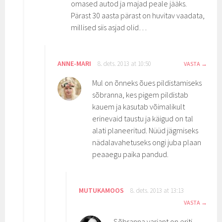
omased autod ja majad peale jääks.
Pärast 30 aasta pärast on huvitav vaadata,
millised siis asjad olid…
ANNE-MARI
8. dets. 2013 at 10:50
VASTA
Mul on õnneks õues pildistamiseks
sõbranna, kes pigem pildistab
kauem ja kasutab võimalikult
erinevaid taustu ja käigud on tal
alati planeeritud. Nüüd jägmiseks
nädalavahetuseks ongi juba plaan
peaaegu paika pandud.
MUTUKAMOOS
8. dets. 2013 at 13:13
VASTA
Sõbranna variant on eriti