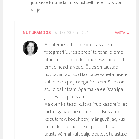
jutukese kirjutada, miks just selline emotsioon
välja tuli.
MUTUKAMOOS
8. dets. 2013 at 10:24
VASTA
Me oleme üritanud kord aastas ka
fotograafi juures perepilte teha, oleme
olnud nii stuudios kui õues. Eks mõlemal
omad head ja vead. Õues on taustad
huvitavamad, kuid kohtade vahetamisele
kulub päris palju aega. Selles mõttes on
stuudios lihtsam. Aga ma ka eelistan igal
juhul väljas pildistamist.
Ma olen ka teadlikult valinud kaadreid, et
Tirtsu igapäevaelu saaks jäädvustatud –
kodutänav; koduhoov; mänguväljak, kus
enam käime jne. Ja sel juhul sätin ka
tausta võimalikult palju peale, et ajastule