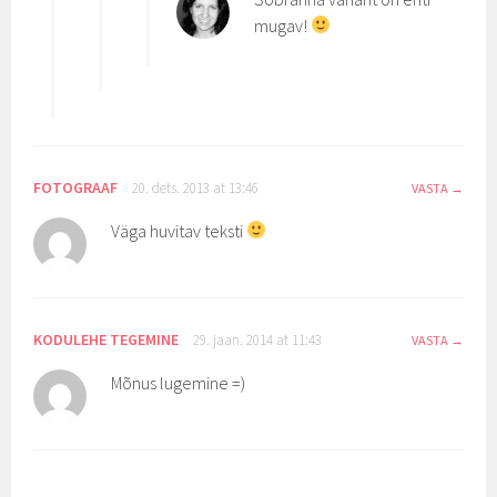
mugav!
FOTOGRAAF
20. dets. 2013 at 13:46
VASTA
Väga huvitav teksti
KODULEHE TEGEMINE
29. jaan. 2014 at 11:43
VASTA
Mõnus lugemine =)