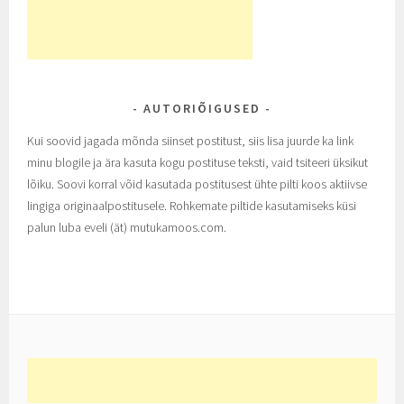
AUTORIÕIGUSED
Kui soovid jagada mõnda siinset postitust, siis lisa juurde ka link
minu blogile ja ära kasuta kogu postituse teksti, vaid tsiteeri üksikut
lõiku. Soovi korral võid kasutada postitusest ühte pilti koos aktiivse
lingiga originaalpostitusele. Rohkemate piltide kasutamiseks küsi
palun luba eveli (ät) mutukamoos.com.