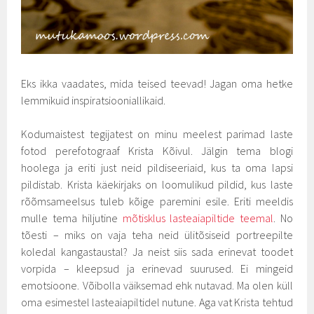
Eks ikka vaadates, mida teised teevad! Jagan oma hetke
lemmikuid inspiratsiooniallikaid.
Kodumaistest tegijatest on minu meelest parimad laste
fotod perefotograaf Krista Kõivul. Jälgin tema blogi
hoolega ja eriti just neid pildiseeriaid, kus ta oma lapsi
pildistab. Krista käekirjaks on loomulikud pildid, kus laste
rõõmsameelsus tuleb kõige paremini esile. Eriti meeldis
mulle tema hiljutine
mõtisklus lasteaiapiltide teemal
. No
tõesti – miks on vaja teha neid ülitõsiseid portreepilte
koledal kangastaustal? Ja neist siis sada erinevat toodet
vorpida – kleepsud ja erinevad suurused. Ei mingeid
emotsioone. Võibolla väiksemad ehk nutavad. Ma olen küll
oma esimestel lasteaiapiltidel nutune. Aga vat Krista tehtud