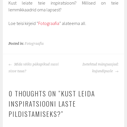
Kust leiate teie inspiratsiooni? Millised on teie
lemmikkaadrid oma lapsest?
Loe teisi kirjeid “
Fotograafia
” alateema all.
Posted in:
Fotograafia
POST
Mida võiks päkapikud sussi
Isetehtud mänguasjad:
NAVIGATION
sisse tuua?
kujundipusle
0 THOUGHTS ON “
KUST LEIDA
INSPIRATSIOONI LASTE
PILDISTAMISEKS?
”