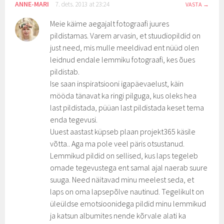
ANNE-MARI
7. dets. 2013 at 23:24
VASTA
Meie käime aegajalt fotograafi juures
pildistamas. Varem arvasin, et stuudiopildid on
just need, mis mulle meeldivad ent nüüd olen
leidnud endale lemmiku fotograafi, kes õues
pildistab.
Ise saan inspiratsiooni igapäevaelust, käin
mööda tänavat ka ringi pilguga, kus oleks hea
last pildistada, püüan last pildistada keset tema
enda tegevusi.
Uuest aastast küpseb plaan projekt365 käsile
võtta.. Aga ma pole veel päris otsustanud.
Lemmikud pildid on sellised, kus laps tegeleb
omade tegevustega ent samal ajal naerab suure
suuga. Need näitavad minu meelest seda, et
laps on oma lapsepõlve nautinud. Tegelikult on
üleüldse emotsioonidega pildid minu lemmikud
ja katsun albumites nende kõrvale alati ka