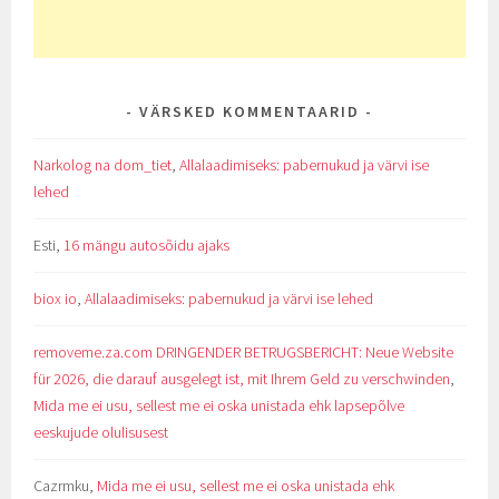
VÄRSKED KOMMENTAARID
Narkolog na dom_tiet
,
Allalaadimiseks: pabernukud ja värvi ise
lehed
Esti
,
16 mängu autosõidu ajaks
biox io
,
Allalaadimiseks: pabernukud ja värvi ise lehed
removeme.za.com DRINGENDER BETRUGSBERICHT: Neue Website
für 2026, die darauf ausgelegt ist, mit Ihrem Geld zu verschwinden
,
Mida me ei usu, sellest me ei oska unistada ehk lapsepõlve
eeskujude olulisusest
Cazrmku
,
Mida me ei usu, sellest me ei oska unistada ehk