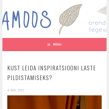
Skip
to
MUTUKAMOOS
content
ARENDAVAID TEGEVUSI LASTEGA
MENU
KUST LEIDA INSPIRATSIOONI LASTE
PILDISTAMISEKS?
4. dets. 2013