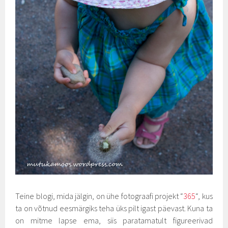
Teine blogi, mida jälgin, on ühe fotograafi projekt “
365
“, kus
ta on võtnud eesmärgiks teha üks pilt igast päevast. Kuna ta
on mitme lapse ema, siis paratamatult figureerivad