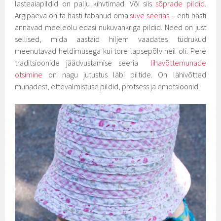
lasteaiapildid on palju kihvtimad. Või siis
sõprade pildid
.
Argipäeva on ta hästi tabanud oma
suve seerias
– eriti hästi
annavad meeleolu edasi nukuvankriga pildid. Need on just
sellised, mida aastaid hiljem vaadates tüdrukud
meenutavad heldimusega kui tore lapsepõlv neil oli. Pere
traditsioonide jäädvustamise seeria
lihavõttemunade
otsimine
on nagu jutustus läbi piltide. On lähivõtted
munadest, ettevalmistuse pildid, protsess ja emotsioonid.