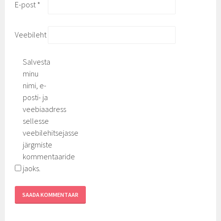
E-post
*
Veebileht
Salvesta
minu
nimi, e-
posti- ja
veebiaadress
sellesse
veebilehitsejasse
järgmiste
kommentaaride
jaoks.