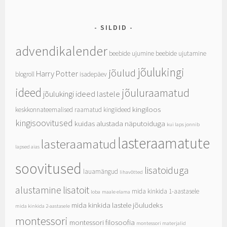
SILDID
advendikalender
beebide ujumine
beebide ujutamine
jõulukingi
jõulud
Harry Potter
blogroll
isadepäev
ideed
jõuluraamatud
jõulukingi ideed lastele
kingiloos
keskkonnateemalised raamatud
kingiideed
kingisoovitused
kuidas alustada näputoiduga
kui laps jonnib
lasteraamatute
lasteraamatud
lapsed aias
soovitused
lisatoiduga
lauamängud
lihavõtted
alustamine
lisatoit
mida kinkida 1-aastasele
loba
maale elama
mida kinkida lastele jõuludeks
mida kinkida 2-aastasele
montessori
montessori filosoofia
montessori materjalid