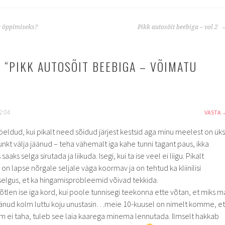
e õppimiseks?
Pikk autosõit beebiga – vol 2
 “
PIKK AUTOSÕIT BEEBIGA – VÕIMATU
2:04
VASTA
l öeldud, kui pikalt need sõidud järjest kestsid aga minu meelest on üks
unkt välja jäänud – teha vähemalt iga kahe tunni tagant paus, ikka
 saaks selga sirutada ja liikuda. Isegi, kui ta ise veel ei liigu. Pikalt
a on lapse nõrgale seljale väga koormav ja on tehtud ka kliinilisi
 selgus, et ka hingamisprobleemid võivad tekkida.
õtlen ise iga kord, kui poole tunnisegi teekonna ette võtan, et miks m
jäänud kolm luttu koju unustasin…meie 10-kuusel on nimelt komme, et
m ei taha, tuleb see laia kaarega minema lennutada. Ilmselt hakkab