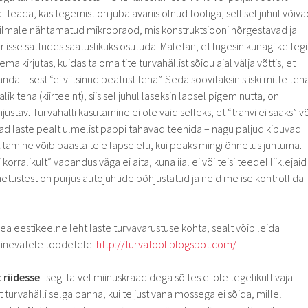
ial teada, kas tegemist on juba avariis olnud tooliga, sellisel juhul võiva
e silmale nähtamatud mikropraod, mis konstruktsiooni nõrgestavad ja
riisse sattudes saatuslikuks osutuda. Mäletan, et lugesin kunagi kellegi
ema kirjutas, kuidas ta oma tite turvahällist sõidu ajal välja võttis, et
anda – sest “ei viitsinud peatust teha”. Seda soovitaksin siiski mitte teha
lik teha (kiirtee nt), siis sel juhul laseksin lapsel pigem nutta, on
stav. Turvahälli kasutamine ei ole vaid selleks, et “trahvi ei saaks” võ
jad laste pealt ulmelist pappi tahavad teenida – nagu paljud kipuvad
utamine võib päästa teie lapse elu, kui peaks mingi õnnetus juhtuma.
orralikult” vabandus väga ei aita, kuna iial ei või teisi teedel liiklejaid
tustest on purjus autojuhtide põhjustatud ja neid me ise kontrollida-
ea eestikeelne leht laste turvavarustuse kohta, sealt võib leida
rinevatele toodetele:
http://turvatool.blogspot.com/
riidesse
. Isegi talvel miinuskraadidega sõites ei ole tegelikult vaja
turvahälli selga panna, kui te just vana mossega ei sõida, millel