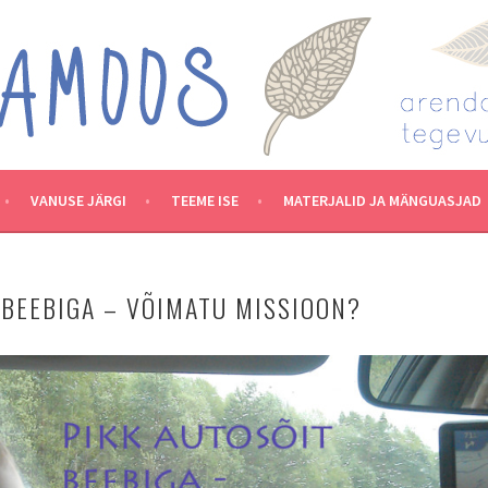
VANUSE JÄRGI
TEEME ISE
MATERJALID JA MÄNGUASJAD
 BEEBIGA – VÕIMATU MISSIOON?