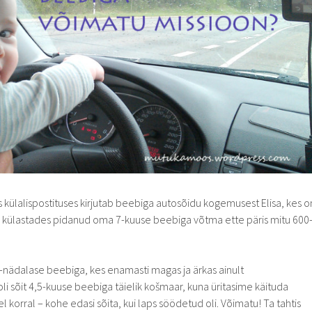
külalispostituses kirjutab beebiga autosõidu kogemusest Elisa, kes o
 külastades pidanud oma 7-kuuse beebiga võtma ette päris mitu 600
 2-nädalase beebiga, kes enamasti magas ja ärkas ainult
oli sõit 4,5-kuuse beebiga täielik košmaar, kuna üritasime käituda
orral – kohe edasi sõita, kui laps söödetud oli. Võimatu! Ta tahtis