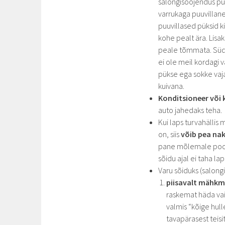
salongisoojendus puu
varrukaga puuvillane
puuvillased püksid k
kohe pealt ära. Lisak
peale tõmmata. Süda
ei ole meil kordagi v
pükse ega sokke vaja
kuivana.
Konditsioneer või 
auto jahedaks teha.
Kui laps turvahällis
on, siis
võib pea naks
pane mõlemale poole
sõidu ajal ei taha la
Varu sõiduks (salongi
piisavalt mähkm
raskemat häda vaid 
valmis “kõige hull
tavapärasest teisit