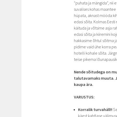
“puhata ja mängida”, nii 
suvalises kohas maantee ä
hüpata, aknast mööda kihu
edasi sõita. Kolmas Eesti
käituda ja võtsime asja ra
edasi sõita ja kiiremini ko
hakkasime õhtul sõitma ja
pidime vaid ühe korra pea
hotelli kohale sõita. Jär
teise pikema lõunapausik
Nende sõitudega on mul
talutavamaks muuta. J
kaupa ära.
VARUSTUS:
Korralik turvahäll!!
Se
käest kahtlase välimuseg