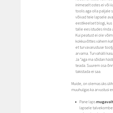
inimeselt ostes ei või i
toolis aga olla paljal
võivad teie lapsele ava
eestikeelset blogi, kus 
talle ees istudes rinda 
Kui peatust ei ole võima
kokkuvõttes vähem kahju
et turvavarustuse toot
arvama. Turvahälli kas
Ja “aga ma sõidan hästi k
teada. Suurem osa õnne
takistada ei saa.
Muide, on olemas üks ülih
muuhulgas ka arvustusi e
Pane laps
mugavalt 
lapsele talvekombet 