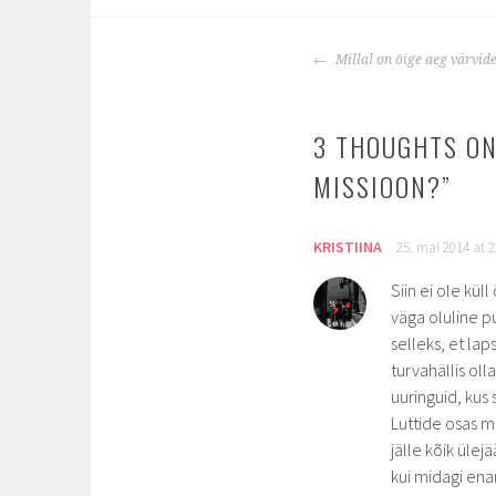
POST
Millal on õige aeg värvid
NAVIGATION
3 THOUGHTS ON
MISSIOON?
”
KRISTIINA
25. mai 2014 at 2
Siin ei ole kül
väga oluline p
selleks, et laps
turvahällis oll
uuringuid, kus
Luttide osas m
jälle kõik üle
kui midagi ena