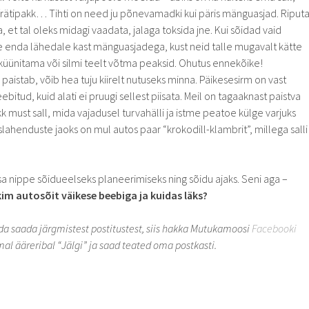
frätipakk… Tihti on need ju põnevamadki kui päris mänguasjad. Riput
, et tal oleks midagi vaadata, jalaga toksida jne. Kui sõidad vaid
 enda lähedale kast mänguasjadega, kust neid talle mugavalt kätte
küünitama või silmi teelt võtma peaksid. Ohutus ennekõike!
 paistab, võib hea tuju kiirelt nutuseks minna. Päikesesirm on vast
ebitud, kuid alati ei pruugi sellest piisata. Meil on tagaaknast paistva
kk must sall, mida vajadusel turvahälli ja istme peatoe külge varjuks
slahenduste jaoks on mul autos paar “krokodill-klambrit”, millega salli
isa nippe sõidueelseks planeerimiseks ning sõidu ajaks. Seni aga –
kim autosõit väikese beebiga ja kuidas läks?
ada saada järgmistest postitustest, siis hakka Mutukamoosi
Facebooki
mal ääreribal “Jälgi” ja saad teated oma postkasti.