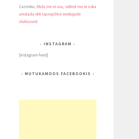
Cazrmku
,
Mida me ei usu, sellest me ei oska
unistada ehk lapsepõlve eeskujude
olulisusest
e
INSTAGRAM
a
[instagram-feed]
MUTUKAMOOS FACEBOOKIS