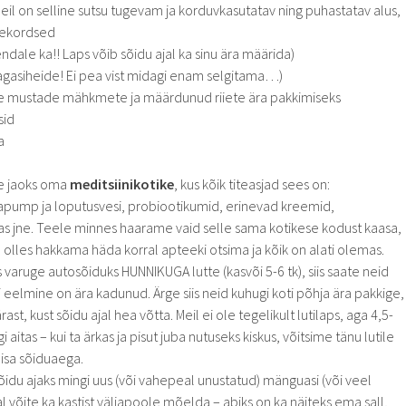
eil on selline sutsu tugevam ja korduvkasutatav ning puhastatav alus,
hekordsed
endale ka!! Laps võib sõidu ajal ka sinu ära määrida)
Tagasiheide! Ei pea vist midagi enam selgitama…)
te mustade mähkmete ja määrdunud riiete ära pakkimiseks
sid
a
se jaoks oma
meditsiinikotike
, kus kõik titeasjad sees on:
apump ja loputusvesi, probiootikumid, erinevad kreemid,
as jne. Teele minnes haarame vaid selle sama kotikese kodust kaasa,
eel olles hakkama häda korral apteeki otsima ja kõik on alati olemas.
iis varuge autosõiduks HUNNIKUGA lutte (kasvõi 5-6 tk), siis saate neid
 eelmine on ära kadunud. Ärge siis neid kuhugi koti põhja ära pakkige,
ast, kust sõidu ajal hea võtta. Meil ei ole tegelikult lutilaps, aga 4,5-
gi aitas – kui ta ärkas ja pisut juba nutuseks kiskus, võitsime tänu lutile
lisa sõiduaega.
idu ajaks mingi uus (või vahepeal unustatud) mänguasi (või veel
l võite ka kastist väljapoole mõelda – abiks on ka näiteks ema sall,