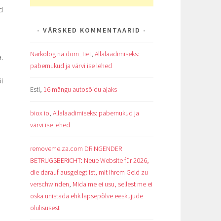
d
VÄRSKED KOMMENTAARID
Narkolog na dom_tiet
,
Allalaadimiseks:
.
pabernukud ja värvi ise lehed
i
Esti
,
16 mängu autosõidu ajaks
biox io
,
Allalaadimiseks: pabernukud ja
värvi ise lehed
removeme.za.com DRINGENDER
BETRUGSBERICHT: Neue Website für 2026,
die darauf ausgelegt ist, mit Ihrem Geld zu
verschwinden
,
Mida me ei usu, sellest me ei
oska unistada ehk lapsepõlve eeskujude
olulisusest