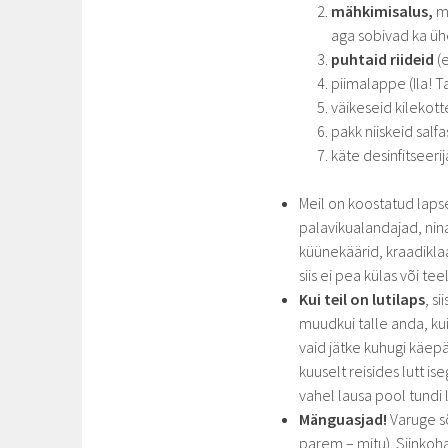
mähkimisalus,
m
aga sobivad ka ü
puhtaid riideid
(
piimalappe (Ila! 
väikeseid kilekot
pakk niiskeid salfa
käte desinfitseerij
Meil on koostatud lap
palavikualandajad, nin
küünekäärid, kraadikla
siis ei pea külas või t
Kui teil on lutilaps
, s
muudkui talle anda, kui
vaid jätke kuhugi käepär
kuuselt reisides lutt ise
vahel lausa pool tundi 
Mänguasjad!
Varuge sõ
parem – mitu). Siinkoha