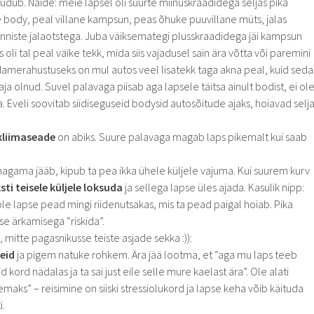
dub. Näide: meie lapsel oli suurte miinuskraadidega seljas pika
 body, peal villane kampsun, peas õhuke puuvillane müts, jalas
inniste jalaotstega. Juba väiksemategi plusskraadidega jäi kampsun
s oli tal peal väike tekk, mida siis vajadusel sain ära võtta või paremini
merahustuseks on mul autos veel lisatekk taga akna peal, kuid seda
aja olnud. Suvel palavaga piisab aga lapsele täitsa ainult bodist, ei ol
. Eveli soovitab siidiseguseid bodysid autosõitude ajaks, hoiavad selj
kliimaseade
on abiks. Suure palavaga magab laps pikemalt kui saab
 magama jääb, kipub ta pea ikka ühele küljele vajuma. Kui suurem kurv
ti teisele küljele loksuda
ja sellega lapse üles ajada. Kasulik nipp:
 lapse pead mingi riidenutsakas, mis ta pead paigal hoiab. Pika
pse ärkamisega “riskida”.
, mitte pagasnikusse teiste asjade sekka :)):
eid
ja pigem natuke rohkem. Ära jää lootma, et “aga mu laps teeb
kord nädalas ja ta sai just eile selle mure kaelast ära”. Ole alati
emaks” – reisimine on siiski stressiolukord ja lapse keha võib käituda
i.