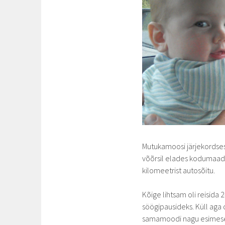
Mutukamoosi järjekordses 
võõrsil elades kodumaad
kilomeetrist autosõitu.
Kõige lihtsam oli reisida
söögipausideks. Küll aga 
samamoodi nagu esimesel k