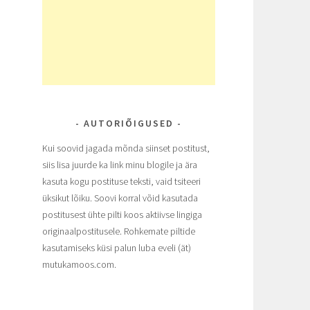
AUTORIÕIGUSED
Kui soovid jagada mõnda siinset postitust,
siis lisa juurde ka link minu blogile ja ära
kasuta kogu postituse teksti, vaid tsiteeri
üksikut lõiku. Soovi korral võid kasutada
postitusest ühte pilti koos aktiivse lingiga
originaalpostitusele. Rohkemate piltide
kasutamiseks küsi palun luba eveli (ät)
mutukamoos.com.