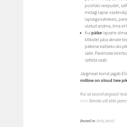
pooltäis veepudel, sal
midagi lapse vaatevälja
lapsega kahekesi, pane
ulatud andma, ilma et 
Kui
päike
lapsele silma
kõikidel juba aknale kle
päikese kaitseks üks pi
sätin. Paremate kinnitu
sättida saab.
Järgmisel korral jagab El
milline on olnud teie pi
Kui sa soovid aegsasti te
lehe
fänniks või kliki pare
Posted in:
Imik
,
Reisil