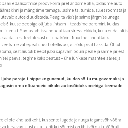
et paari edasisõitmise proovikorra järel andsime alla, pidasime auto
äres kinni ja mängisime temaga, lasime tal turnida, süles roomata ja
tavaid autosid uudistada. Peagi ta väsis ja saime järgmise unega
 reis 6-kuuse beebiga oli juba lihtsam – teadsime paremini, kuidas
hulikumalt. Samas tahtis vahepeal ikka stress tekkida, kuna endal oli is
ju saada, sest teelolekust oli juba kõrini. Nüüd neljandal korral
 veetsime vahepeal ühes hotellis öö, et sõitu pisut hakkida. Õhtul
tuma, sest siis tuli beebil juba sügavam ööuni peale ja saime järjest
gmisel päeval tegime kaks peatust – ühe lühikese maantee ääres ja
s.
 juba parajalt nippe kogunenud, kuidas sõitu mugavamaks ja
agasin oma nõuandeid pikaks autosõiduks beebiga teemade
e ei ole kindlasti koht, kus sente lugeda ja nurga tagant võhivõõra
a turvavarustust osta – eriti kui sõitmist on tihti või palju. Võõralt