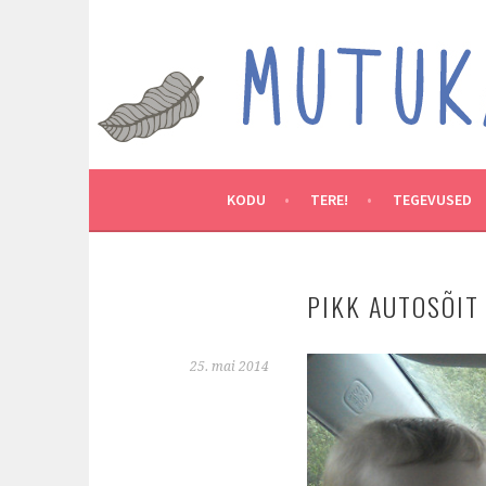
Skip
to
MUTUKAMOOS
content
ARENDAVAID TEGEVUSI LASTEGA
KODU
TERE!
TEGEVUSED
PIKK AUTOSÕIT
25. mai 2014