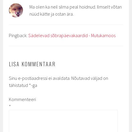
Ma olen ka neil silma peal hoidnud. Ilmselt võtan
nüüd kätte ja ostan ära.
Pingback:
Sädelevad sõbrapäevakaardid - Mutukamoos
LISA KOMMENTAAR
Sinu e-postiaadressi ei avaldata.
Nõutavad väljad on
tähistatud
*
-ga
Kommenteeri
*