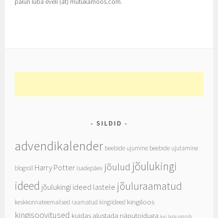
palun luba eveli (ät) mutukamoos.com.
SILDID
advendikalender
beebide ujumine
beebide ujutamine
jõulukingi
jõulud
Harry Potter
blogroll
isadepäev
ideed
jõuluraamatud
jõulukingi ideed lastele
kingiloos
keskkonnateemalised raamatud
kingiideed
kingisoovitused
kuidas alustada näputoiduga
kui laps jonnib