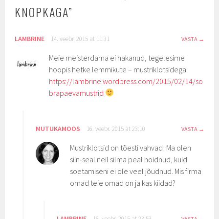
KNOPKAGA
”
LAMBRINE
14. veebr. 2015 at 11:31
VASTA
Meie meisterdama ei hakanud, tegelesime
hoopis hetke lemmikute – mustriklotsidega
https://lambrine.wordpress.com/2015/02/14/so
brapaevamustrid
MUTUKAMOOS
16. veebr. 2015 at 23:10
VASTA
Mustriklotsid on tõesti vahvad! Ma olen
siin-seal neil silma peal hoidnud, kuid
soetamiseni ei ole veel jõudnud. Mis firma
omad teie omad on ja kas kiidad?
LAMBRINE
16. veebr. 2015 at 23:53
VASTA