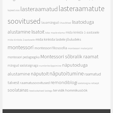
lasteraamatute
lasteraamatud
lapsed aias
soovitused
lisatoiduga
lauamängud
lihavõtted
alustamine
lisatoit
mida kinkida 1-aastasele
loba
maale elama
mida kinkida lastele jõuludeks
mida kinkida 2-aastasele
montessori
montessori filosoofia
montessori materjalid
Montessori sõbralik raamat
montessori pedagoogika
näputoiduga
mängud soolataignaga
numbrite õppimine
näputoitumine
näputoit
alustamine
raamatud
remondiblogi
talvest
raamatusoovitused
soolataigna retsept
soolatainas
tervislik hommikusöök
teaduskatsed lastega