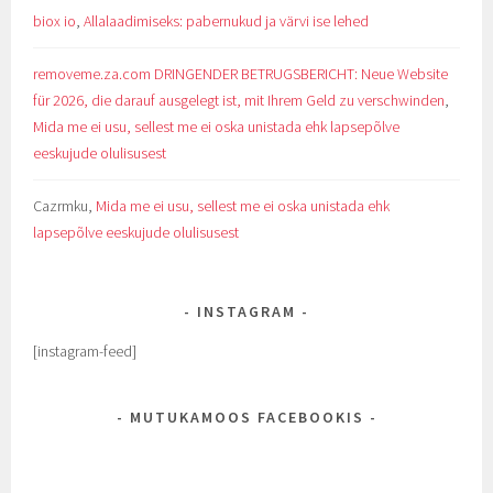
biox io
,
Allalaadimiseks: pabernukud ja värvi ise lehed
removeme.za.com DRINGENDER BETRUGSBERICHT: Neue Website
für 2026, die darauf ausgelegt ist, mit Ihrem Geld zu verschwinden
,
Mida me ei usu, sellest me ei oska unistada ehk lapsepõlve
eeskujude olulisusest
Cazrmku
,
Mida me ei usu, sellest me ei oska unistada ehk
lapsepõlve eeskujude olulisusest
INSTAGRAM
[instagram-feed]
MUTUKAMOOS FACEBOOKIS