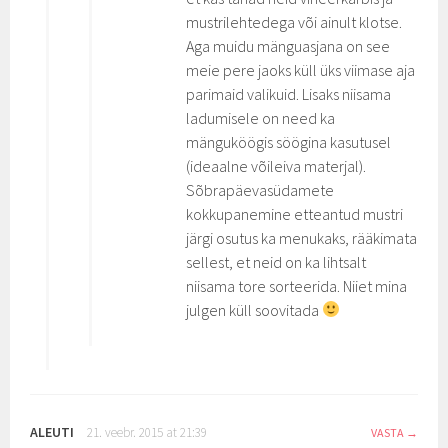
mustrilehtedega või ainult klotse.
Aga muidu mänguasjana on see
meie pere jaoks küll üks viimase aja
parimaid valikuid. Lisaks niisama
ladumisele on need ka
mänguköögis söögina kasutusel
(ideaalne võileiva materjal).
Sõbrapäevasüdamete
kokkupanemine etteantud mustri
järgi osutus ka menukaks, rääkimata
sellest, et neid on ka lihtsalt
niisama tore sorteerida. Niiet mina
julgen küll soovitada
ALEUTI
21. veebr. 2015 at 21:39
VASTA