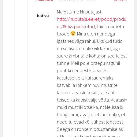
Me ostsime Nuputajast
http://nuputaja.ee/et/pood/produ
ct/8668-puuklotsid
, täiesti nimetu
toode
Mina olen nendega
igatahes väga rahul. Üksikud tükid
on sellised natuke vildakad, aga
suure ämbritäie kohta on see täiesti
tühine. Meil pole praegu nagunii
pooltki nendest klotsidest
kasutusel, eks kui suuremaks
kasvab ja rohkem huvi mustrite
ladumise vastu tekib, siis saab
teised ka kapist välja võtta. Vaatasin
muid mustriklotse ka, nt Melissa &
Doug’i omi, aga jäi selline mulje, et
need tulevad kõik ühest tehasest.
Seega on rohkem otsustamise asi,
et kas tahad neid vineerkarbis ja