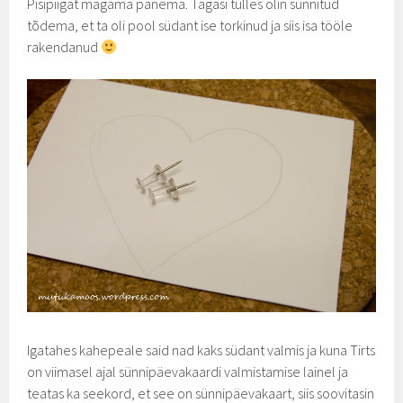
Pisipiigat magama panema. Tagasi tulles olin sunnitud
tõdema, et ta oli pool südant ise torkinud ja siis isa tööle
rakendanud
Igatahes kahepeale said nad kaks südant valmis ja kuna Tirts
on viimasel ajal sünnipäevakaardi valmistamise lainel ja
teatas ka seekord, et see on sünnipäevakaart, siis soovitasin