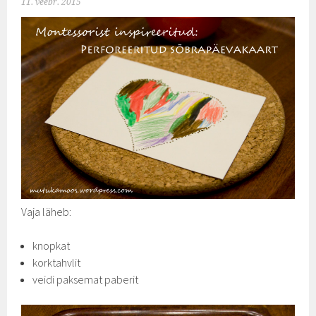
11. veebr. 2015
Vaja läheb:
knopkat
korktahvlit
veidi paksemat paberit