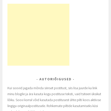
AUTORIÕIGUSED
Kui soovid jagada mõnda siinset postitust, siis lisa juurde ka link
minu blogile ja ära kasuta kogu postituse teksti, vaid tsiteeri üksikut
lõiku. Soovi korral võid kasutada postitusest ühte pilti koos aktiivse
lingiga originaalpostitusele. Rohkemate piltide kasutamiseks küsi