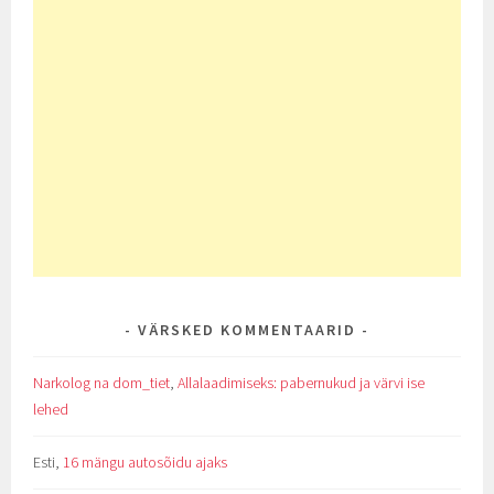
VÄRSKED KOMMENTAARID
Narkolog na dom_tiet
,
Allalaadimiseks: pabernukud ja värvi ise
lehed
Esti
,
16 mängu autosõidu ajaks