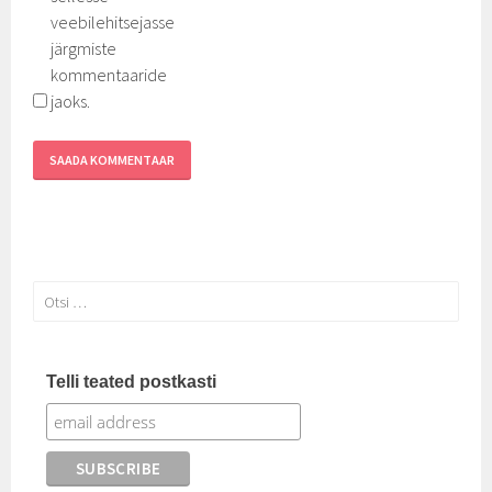
veebilehitsejasse
järgmiste
kommentaaride
jaoks.
Otsi:
Telli teated postkasti