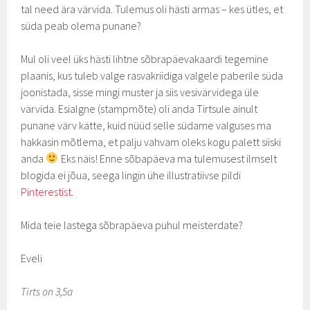
tal need ära värvida. Tulemus oli hästi armas – kes ütles, et
süda peab olema punane?
Mul oli veel üks hästi lihtne sõbrapäevakaardi tegemine
plaanis, kus tuleb valge rasvakriidiga valgele paberile süda
joonistada, sisse mingi muster ja siis vesivärvidega üle
värvida. Esialgne (stampmõte) oli anda Tirtsule ainult
punane värv kätte, kuid nüüd selle südame valguses ma
hakkasin mõtlema, et palju vahvam oleks kogu palett siiski
anda
Eks näis! Enne sõbapäeva ma tulemusest ilmselt
blogida ei jõua, seega lingin ühe illustratiivse pildi
Pinterestist
.
Mida teie lastega sõbrapäeva puhul meisterdate?
Eveli
Tirts on 3,5a