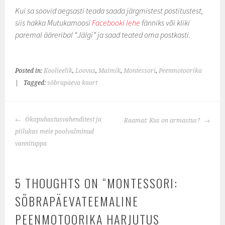
Kui sa soovid aegsasti teada saada järgmistest postitustest,
siis hakka Mutukamoosi
Facebooki lehe
fänniks või kliki
paremal ääreribal “Jälgi” ja saad teated oma postkasti.
Posted in:
Koolieelik
,
Loovus
,
Maimik
,
Montessori
,
Peenmotoorika
|
Tagged:
sõbrapäeva kaart
POST
Ökopuhastusvahenditest ja
Raamat: Kus on armastus?
NAVIGATION
piilukas meie poolvalminud
vannituppa
5 THOUGHTS ON “
MONTESSORI:
SÕBRAPÄEVATEEMALINE
PEENMOTOORIKA HARJUTUS