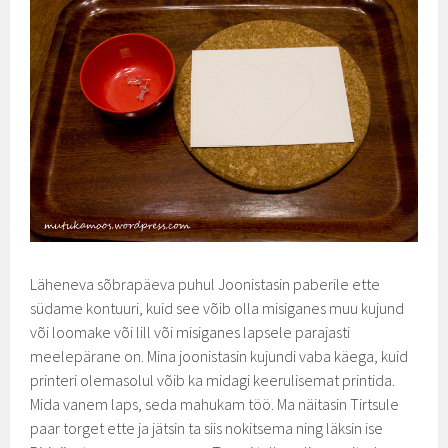
Läheneva sõbrapäeva puhul Joonistasin paberile ette
südame kontuuri, kuid see võib olla misiganes muu kujund
või loomake või lill või misiganes lapsele parajasti
meelepärane on. Mina joonistasin kujundi vaba käega, kuid
printeri olemasolul võib ka midagi keerulisemat printida.
Mida vanem laps, seda mahukam töö. Ma näitasin Tirtsule
paar torget ette ja jätsin ta siis nokitsema ning läksin ise