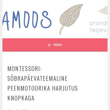
Skip
to
MUTUKAMOOS
content
ARENDAVAID TEGEVUSI LASTEGA
MENU
MONTESSORI:
SÕBRAPÄEVATEEMALINE
PEENMOTOORIKA HARJUTUS
KNOPKAGA