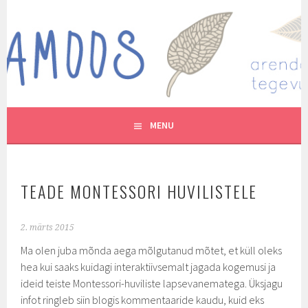
Skip
to
MUTUKAMOOS
content
ARENDAVAID TEGEVUSI LASTEGA
MENU
TEADE MONTESSORI HUVILISTELE
2. märts 2015
Ma olen juba mõnda aega mõlgutanud mõtet, et küll oleks
hea kui saaks kuidagi interaktiivsemalt jagada kogemusi ja
ideid teiste Montessori-huviliste lapsevanematega. Üksjagu
infot ringleb siin blogis kommentaaride kaudu, kuid eks