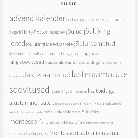
SILDID
advendikalender
beebide ujumine
beebide ujutamine
jõulukingi
jõulud
Harry Potter
blogroll
isadepäev
ideed
jõuluraamatud
jõulukingi ideed lastele
kingiloos
keskkonnateemalised raamatud
kingiideed
kingisoovitused
kuidas alustada näputoiduga
kui laps jonnib
lasteraamatute
lasteraamatud
lapsed aias
soovitused
lisatoiduga
lauamängud
lihavõtted
alustamine
lisatoit
mida kinkida 1-aastasele
loba
maale elama
mida kinkida lastele jõuludeks
mida kinkida 2-aastasele
montessori
montessori filosoofia
montessori materjalid
Montessori sõbralik raamat
montessori pedagoogika