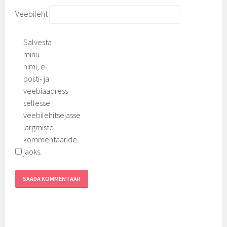
Veebileht
Salvesta
minu
nimi, e-
posti- ja
veebiaadress
sellesse
veebilehitsejasse
järgmiste
kommentaaride
jaoks.