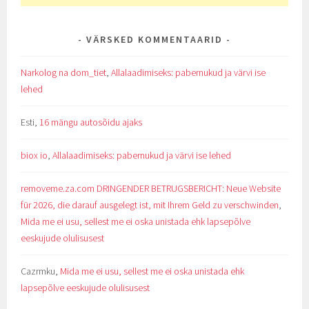
VÄRSKED KOMMENTAARID
Narkolog na dom_tiet
,
Allalaadimiseks: pabernukud ja värvi ise
lehed
Esti
,
16 mängu autosõidu ajaks
biox io
,
Allalaadimiseks: pabernukud ja värvi ise lehed
removeme.za.com DRINGENDER BETRUGSBERICHT: Neue Website
für 2026, die darauf ausgelegt ist, mit Ihrem Geld zu verschwinden
,
Mida me ei usu, sellest me ei oska unistada ehk lapsepõlve
eeskujude olulisusest
Cazrmku
,
Mida me ei usu, sellest me ei oska unistada ehk
lapsepõlve eeskujude olulisusest