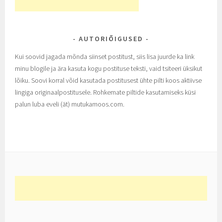
AUTORIÕIGUSED
Kui soovid jagada mõnda siinset postitust, siis lisa juurde ka link
minu blogile ja ära kasuta kogu postituse teksti, vaid tsiteeri üksikut
lõiku. Soovi korral võid kasutada postitusest ühte pilti koos aktiivse
lingiga originaalpostitusele. Rohkemate piltide kasutamiseks küsi
palun luba eveli (ät) mutukamoos.com.