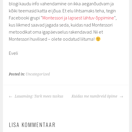
blogi kaudu info vahendamine on ikka aeganõudvam ja
kõiki teemasid katta ei jõua. Et elu lihtsamaks teha, tegin
Facebooki grupi “
Montessori ja lapsest lähtuv õppimine
“,
kus liikmed saavad jagada seda, kuidas nad Montessori
metoodikat oma igapäevaelus rakendavad. Nii et
Montessori huvilised – olete oodatud liituma!
Eveli
Posted in:
Uncategorized
POST
Lauamäng: Tark mees taskus
Kuidas me numbreid õpime
NAVIGATION
LISA KOMMENTAAR