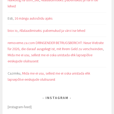
Narkolog na dom_tiet
,
Allalaadimiseks: pabernukud ja värvi ise
lehed
Esti
,
16 mängu autosõidu ajaks
biox io
,
Allalaadimiseks: pabernukud ja värvi ise lehed
removeme.za.com DRINGENDER BETRUGSBERICHT: Neue Website
für 2026, die darauf ausgelegt ist, mit Ihrem Geld zu verschwinden
,
Mida me ei usu, sellest me ei oska unistada ehk lapsepõlve
eeskujude olulisusest
Cazrmku
,
Mida me ei usu, sellest me ei oska unistada ehk
lapsepõlve eeskujude olulisusest
INSTAGRAM
[instagram-feed]