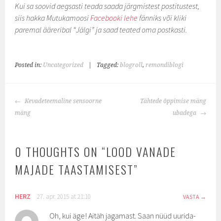
Kui sa soovid aegsasti teada saada järgmistest postitustest,
siis hakka Mutukamoosi
Facebooki lehe
fänniks või kliki
paremal ääreribal “Jälgi” ja saad teated oma postkasti.
Posted in:
Uncategorized
|
Tagged:
blogroll
,
remondiblogi
POST
Kevadeteemaline sensoorne
Tähtede õppimise mäng
NAVIGATION
mäng
ubadega
0 THOUGHTS ON “
LOOD VANADE
MAJADE TAASTAMISEST
”
HERZ
27. apr. 2015 at 21:10
VASTA
Oh, kui äge! Aitäh jagamast. Saan nüüd uurida-