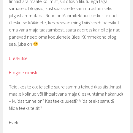
linnast ära maale kolimist, siis otsisin tikutulega taga
sarnaseid blogisid, kust saaks selle sammu astumiseks
julgust ammutada. Nüüd on Maarhitektuuri keskus teinud
üleskutse kõikidele, kes peavad mingit viisi veebipäevikut
oma vana maja taastamisest, saata aadress ka neile ja nad
panevad need oma kodulehele üles. Kümmekond blogi
seal juba on
Üleskutse
Blogide nimistu
Teie, kes te olete selle suure sammu teinud (kas siis linnast
maale kolinud või lihtsalt vana maja üles vuntsima hakanud)
– kuidas tunne on? Kas teeks uuesti? Mida teeks samuti?
Mida teeks teisiti?
Eveli