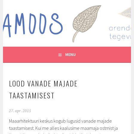
Skip
to
MUTUKAMOOS
content
ARENDAVAID TEGEVUSI LASTEGA
MENU
LOOD VANADE MAJADE
TAASTAMISEST
27. apr. 2015
Maaarhitektuuri keskus kogub lugusid vanade majade
taastamisest. Kui me alles kaalusime maamaja ostmist ja