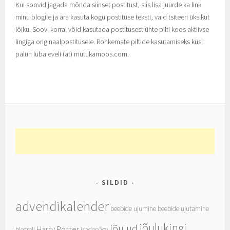
Kui soovid jagada mõnda siinset postitust, siis lisa juurde ka link
minu blogile ja ära kasuta kogu postituse teksti, vaid tsiteeri üksikut
lõiku. Soovi korral võid kasutada postitusest ühte pilti koos aktiivse
lingiga originaalpostitusele. Rohkemate piltide kasutamiseks küsi
palun luba eveli (ät) mutukamoos.com.
SILDID
advendikalender
beebide ujumine
beebide ujutamine
jõulukingi
jõulud
Harry Potter
blogroll
isadepäev