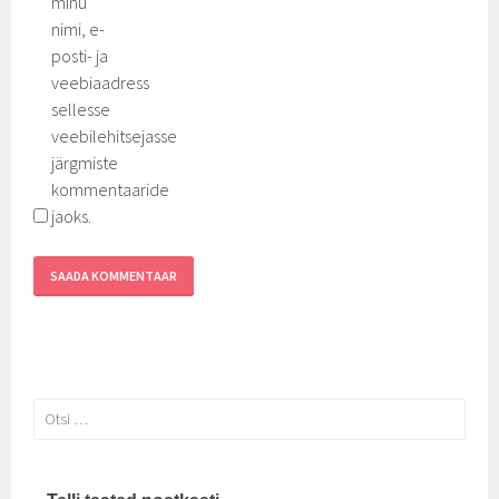
minu
nimi, e-
posti- ja
veebiaadress
sellesse
veebilehitsejasse
järgmiste
kommentaaride
jaoks.
Otsi: