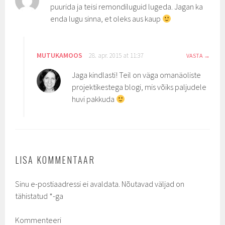
puurida ja teisi remondiluguid lugeda. Jagan ka
enda lugu sinna, et oleks aus kaup
MUTUKAMOOS
28. apr. 2015 at 11:37
VASTA
Jaga kindlasti! Teil on väga omanäoliste
projektikestega blogi, mis võiks paljudele
huvi pakkuda
LISA KOMMENTAAR
Sinu e-postiaadressi ei avaldata.
Nõutavad väljad on
tähistatud
*
-ga
Kommenteeri