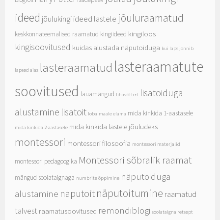
ideed
jõuluraamatud
jõulukingi ideed lastele
kingiloos
keskkonnateemalised raamatud
kingiideed
kingisoovitused
kuidas alustada näputoiduga
kui laps jonnib
lasteraamatute
lasteraamatud
lapsed aias
soovitused
lisatoiduga
lauamängud
lihavõtted
alustamine
lisatoit
mida kinkida 1-aastasele
loba
maale elama
mida kinkida lastele jõuludeks
mida kinkida 2-aastasele
montessori
montessori filosoofia
montessori materjalid
Montessori sõbralik raamat
montessori pedagoogika
näputoiduga
mängud soolataignaga
numbrite õppimine
näputoitumine
näputoit
alustamine
raamatud
remondiblogi
talvest
raamatusoovitused
soolataigna retsept