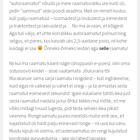
“autoraamatut” nõudis ja meie raamatuvaliku üle kurb oli,
pidin “sammud” siiski poodi seadma. Meil on nimelt kodus
küll palju raamatuid – loomadest ja lindudest ja inimestest
ja traktoritest ja laevadest ja… No ma arvasin, et kõigest.
Aga tuli välja, et ühte korralikku autoraamatut polnud ning
selgus, et peres, kus kasvab üks 2,5-aastane poiss, nii kohe
kuidagi ei saa
Õnneks-õnneks leidsin aga
selle
raamatu!
Nii kui ma raamatu kaant nägin (shoppasin e-poes), olin oma
ostusoovis kindel – sisse vaatamata. Jõuluvana tõi
Mürakarule sama sarja raamatu rongidest – küll ingliskeelse,
kuid egas nii väikesel ju vahet ei olegi – ja ta armastas seda
raamatut esimesest sekundist. Igale külalisele tahtis ikka just
seda raamatut näidata ja kui õhtul tekkis mul mõte, et me
võiks midagi muud lugeda, pidi teda selleks ikka pikalt
veenma. Rongiraamatu juures meeldis mulle eriti see, et
kajastatud oli hästi palju erinevaid ronge – nii uusi kui vanu.
Muidu kipub nii olema, et lasteraamatus on rongi kujutatud
korstnaga auruvedurina – aga siis lähed lapsega