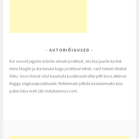
AUTORIÕIGUSED
Kui soovid jagada mõnda siinset postitust, siis lisa juurde ka link
minu blogile ja ära kasuta kogu postituse teksti, vaid tsiteeri üksikut
lõiku. Soovi korral võid kasutada postitusest ühte pilti koos aktiivse
lingiga originaalpostitusele. Rohkemate piltide kasutamiseks küsi
palun luba eveli (ät) mutukamoos.com.