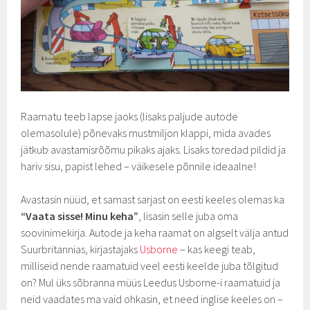
Raamatu teeb lapse jaoks (lisaks paljude autode
olemasolule) põnevaks mustmiljon klappi, mida avades
jätkub avastamisrõõmu pikaks ajaks. Lisaks toredad pildid ja
hariv sisu, papist lehed – väikesele põnnile ideaalne!
Avastasin nüüd, et samast sarjast on eesti keeles olemas ka
“Vaata sisse! Minu keha”
, lisasin selle juba oma
soovinimekirja. Autode ja keha raamat on algselt välja antud
Suurbritannias, kirjastajaks
Usborne
– kas keegi teab,
milliseid nende raamatuid veel eesti keelde juba tõlgitud
on? Mul üks sõbranna müüs Leedus Usborne-i raamatuid ja
neid vaadates ma vaid ohkasin, et need inglise keeles on –