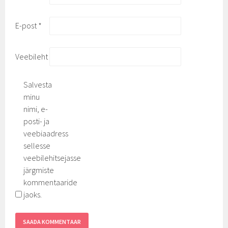
E-post
*
Veebileht
Salvesta
minu
nimi, e-
posti- ja
veebiaadress
sellesse
veebilehitsejasse
järgmiste
kommentaaride
jaoks.