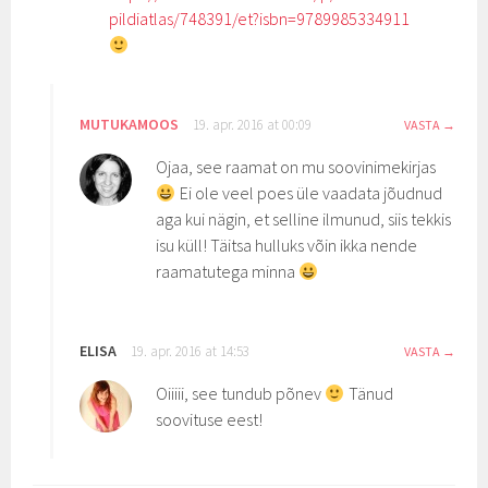
pildiatlas/748391/et?isbn=9789985334911
MUTUKAMOOS
19. apr. 2016 at 00:09
VASTA
Ojaa, see raamat on mu soovinimekirjas
Ei ole veel poes üle vaadata jõudnud
aga kui nägin, et selline ilmunud, siis tekkis
isu küll! Täitsa hulluks võin ikka nende
raamatutega minna
ELISA
19. apr. 2016 at 14:53
VASTA
Oiiiii, see tundub põnev
Tänud
soovituse eest!