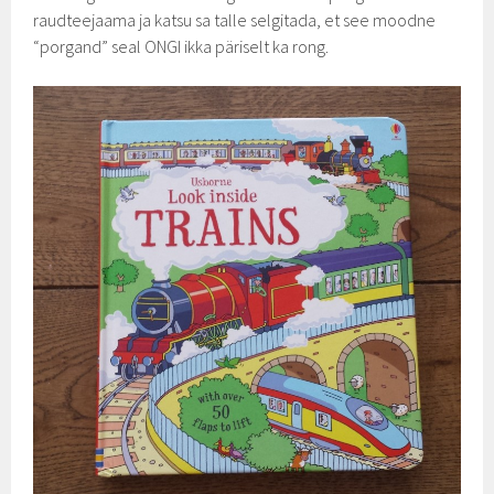
raudteejaama ja katsu sa talle selgitada, et see moodne
“porgand” seal ONGI ikka päriselt ka rong.