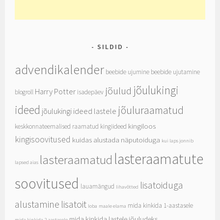
SILDID
advendikalender
beebide ujumine
beebide ujutamine
jõulukingi
jõulud
Harry Potter
blogroll
isadepäev
ideed
jõuluraamatud
jõulukingi ideed lastele
kingiloos
keskkonnateemalised raamatud
kingiideed
kingisoovitused
kuidas alustada näputoiduga
kui laps jonnib
lasteraamatute
lasteraamatud
lapsed aias
soovitused
lisatoiduga
lauamängud
lihavõtted
alustamine
lisatoit
mida kinkida 1-aastasele
loba
maale elama
mida kinkida lastele jõuludeks
mida kinkida 2-aastasele