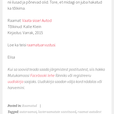
nii ilusad ja põnevad olid. Tore, et midagi on juba hakatud
ka tõlkima.
Raamat:
Vaata sisse! Autod
Tõlkinud: Kalle Klein
Kirjastus: Varrak, 2015
Loe ka teisi
raamatuarvustusi.
Elisa
Kui sa soovid teada saada järgmistest postitustest, siis hakka
Mutukamoosi
Facebooki lehe
fänniks või registreeru
uudiskirja
saajaks. Uudiskirja saadan välja kord nädalas või
harvemini.
Posted in:
Raamatud
|
Tagged:
autoraamat
,
lasteraamatute soovitused
,
raamat autodest