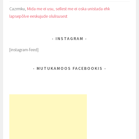
Cazrmku
,
Mida me ei usu, sellest me ei oska unistada ehk
lapsepõlve eeskujude olulisusest
INSTAGRAM
[instagram-feed]
MUTUKAMOOS FACEBOOKIS