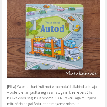
[Elisa] Ma ostan harilikult meile raamatuid allahindluste ajal
– pole ju enamjaolt ühegi raamatuga nii kiire, et ei võiks
kuu-kaks või isegi kuus oodata. Kui Mürakaru aga mult juba
mitu nädalat igal õhtul enne magama minekut