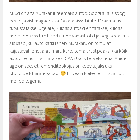
Nüüd on aga Mürakarul teemaks autod. Söögi alla ja söögi
peale ja vist magades ka. “Vaata sisse! Autod” raamatus
tutvustatakse lugejale, kuidas autosid ehitatakse, kuidas
need töötavad, millised autod vanasti olid ja isegi seda, mis
siis saab, kui auto katki läheb. Mürakaru on romulat
kajastaval lehel alati maru kurb, tema arust peaks ikka kõik
autod remonti viima ja seal SAAB! kõik terveks teha. Muide,
äge on see, et remonditöökojas on keevitajaks üks
blondide kiharatega tädi
Ei peagi kõike tehnilist ainult
mehed tegema.