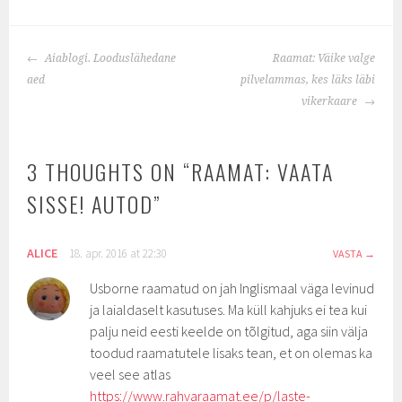
POST
Aiablogi. Looduslähedane
Raamat: Väike valge
NAVIGATION
aed
pilvelammas, kes läks läbi
vikerkaare
3 THOUGHTS ON “
RAAMAT: VAATA
SISSE! AUTOD
”
ALICE
18. apr. 2016 at 22:30
VASTA
Usborne raamatud on jah Inglismaal väga levinud
ja laialdaselt kasutuses. Ma küll kahjuks ei tea kui
palju neid eesti keelde on tõlgitud, aga siin välja
toodud raamatutele lisaks tean, et on olemas ka
veel see atlas
https://www.rahvaraamat.ee/p/laste-