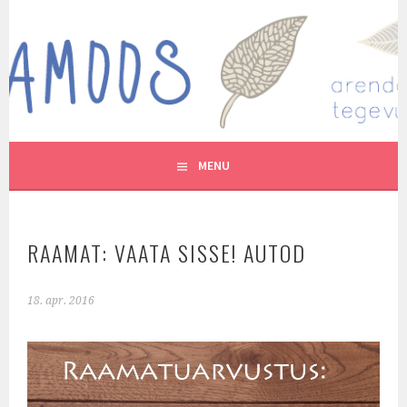
Skip
to
MUTUKAMOOS
content
ARENDAVAID TEGEVUSI LASTEGA
MENU
RAAMAT: VAATA SISSE! AUTOD
18. apr. 2016