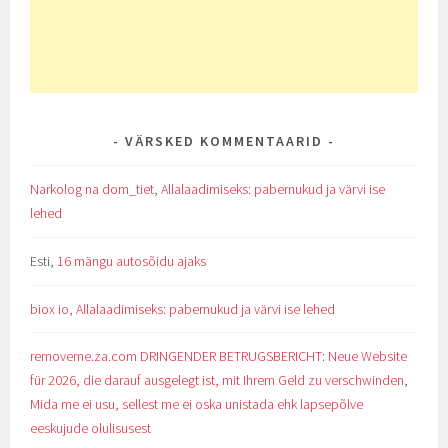
VÄRSKED KOMMENTAARID
Narkolog na dom_tiet
,
Allalaadimiseks: pabernukud ja värvi ise
lehed
Esti
,
16 mängu autosõidu ajaks
biox io
,
Allalaadimiseks: pabernukud ja värvi ise lehed
removeme.za.com DRINGENDER BETRUGSBERICHT: Neue Website
für 2026, die darauf ausgelegt ist, mit Ihrem Geld zu verschwinden
,
Mida me ei usu, sellest me ei oska unistada ehk lapsepõlve
eeskujude olulisusest