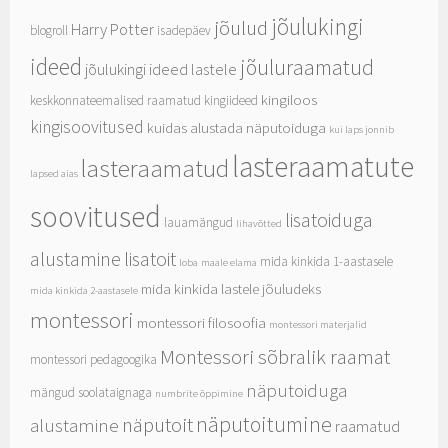
jõulukingi
jõulud
Harry Potter
blogroll
isadepäev
ideed
jõuluraamatud
jõulukingi ideed lastele
kingiloos
keskkonnateemalised raamatud
kingiideed
kingisoovitused
kuidas alustada näputoiduga
kui laps jonnib
lasteraamatute
lasteraamatud
lapsed aias
soovitused
lisatoiduga
lauamängud
lihavõtted
alustamine
lisatoit
mida kinkida 1-aastasele
loba
maale elama
mida kinkida lastele jõuludeks
mida kinkida 2-aastasele
montessori
montessori filosoofia
montessori materjalid
Montessori sõbralik raamat
montessori pedagoogika
näputoiduga
mängud soolataignaga
numbrite õppimine
näputoitumine
näputoit
alustamine
raamatud