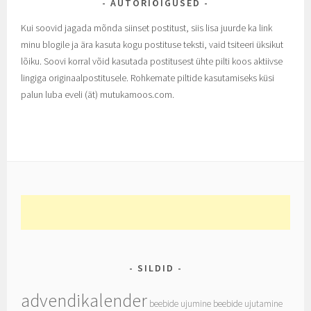
AUTORIÕIGUSED
Kui soovid jagada mõnda siinset postitust, siis lisa juurde ka link
minu blogile ja ära kasuta kogu postituse teksti, vaid tsiteeri üksikut
lõiku. Soovi korral võid kasutada postitusest ühte pilti koos aktiivse
lingiga originaalpostitusele. Rohkemate piltide kasutamiseks küsi
palun luba eveli (ät) mutukamoos.com.
SILDID
advendikalender
beebide ujumine
beebide ujutamine