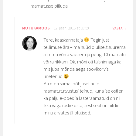
raamatusse piiluda.
MUTUKAMOOS
12. jaan. 2018 at 10:59
VASTA
Tere, kaaskannataja
Tegin just
tellimuse ära – ma nüüd oluliselt suurema
summa võrra vaesem ja peagi 10 raamatu
võrra rikkam. Ok, mõni oli täishinnaga ka,
mis juba mõnda aega soovikorvis
unelenud
Ma olen samal põhjusel neid
raamatututvustusi teinud, kuna ise ostlen
ka palju e-poes ja lasteraamatuid on nii
ikka väga raske osta, sest seal on pildid
minu arvates üliolulised.