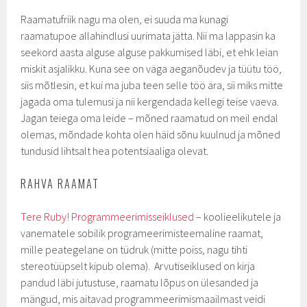
Raamatufriik nagu ma olen, ei suuda ma kunagi
raamatupoe allahindlusi uurimata jätta. Nii ma lappasin ka
seekord aasta alguse alguse pakkumised läbi, et ehk leian
miskit asjalikku. Kuna see on väga aeganõudev ja tüütu töö,
siis mõtlesin, et kui ma juba teen selle töö ära, sii miks mitte
jagada oma tulemusi ja nii kergendada kellegi teise vaeva.
Jagan teiega oma leide – mõned raamatud on meil endal
olemas, mõndade kohta olen häid sõnu kuulnud ja mõned
tundusid lihtsalt hea potentsiaaliga olevat.
RAHVA RAAMAT
Tere Ruby! Programmeerimisseiklused
– koolieelikutele ja
vanematele sobilik programeerimisteemaline raamat,
mille peategelane on tüdruk (mitte poiss, nagu tihti
stereotüüpselt kipub olema). Arvutiseiklused on kirja
pandud läbi jutustuse, raamatu lõpus on ülesanded ja
mängud, mis aitavad programmeerimismaailmast veidi