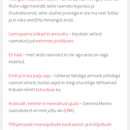
Mulle väga meeldib selle raamatu kujundus ja
illustratsioonid, selle sisulise poolega ei ole ma veel tuttav
ja ei oska seetõttu hinnangut anda.
Lennujaama lutikad ei anna alla
– kirjutasin sellest
raamatust just
eelmises postituses
.
Eli hääl
– meil seda raamatut ei ole aga seda on väga
kiidetud.
Emili ja oi kui palju asju
– lühikese tekstiga armsate piltidega
raamat sellest, kuidas asjad ei olegi elus kõige tähtsamad.
Kribasin kiirelt
tutvustuse
ka.
Krokodill, kellele ei meeldinud ujuda
– Gemma Merino
raamatutest oli meil juttu siin (
LINK
).
Põhjamaade muinasjuttude kuldraamat
ja
Kollijuttude