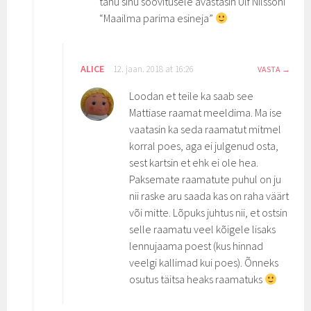
tänu sinu soovitusele avastasin Ulf Nilssoni
“Maailma parima esineja”
ALICE
12. jaan. 2018 at 16:26
VASTA
Loodan et teile ka saab see
Mattiase raamat meeldima. Ma ise
vaatasin ka seda raamatut mitmel
korral poes, aga ei julgenud osta,
sest kartsin et ehk ei ole hea.
Paksemate raamatute puhul on ju
nii raske aru saada kas on raha väärt
või mitte. Lõpuks juhtus nii, et ostsin
selle raamatu veel kõigele lisaks
lennujaama poest (kus hinnad
veelgi kallimad kui poes). Õnneks
osutus täitsa heaks raamatuks