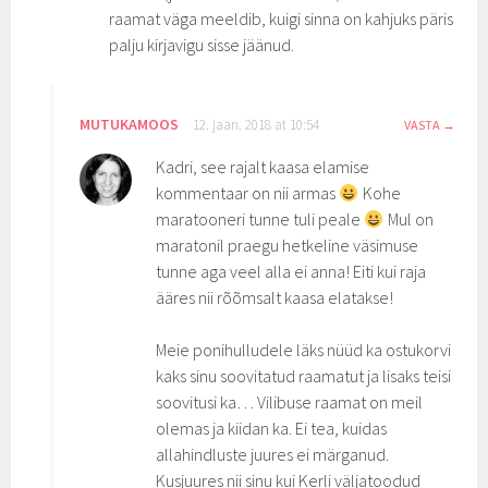
raamat väga meeldib, kuigi sinna on kahjuks päris
palju kirjavigu sisse jäänud.
MUTUKAMOOS
12. jaan. 2018 at 10:54
VASTA
Kadri, see rajalt kaasa elamise
kommentaar on nii armas
Kohe
maratooneri tunne tuli peale
Mul on
maratonil praegu hetkeline väsimuse
tunne aga veel alla ei anna! Eiti kui raja
ääres nii rõõmsalt kaasa elatakse!
Meie ponihulludele läks nüüd ka ostukorvi
kaks sinu soovitatud raamatut ja lisaks teisi
soovitusi ka… Vilibuse raamat on meil
olemas ja kiidan ka. Ei tea, kuidas
allahindluste juures ei märganud.
Kusjuures nii sinu kui Kerli väljatoodud