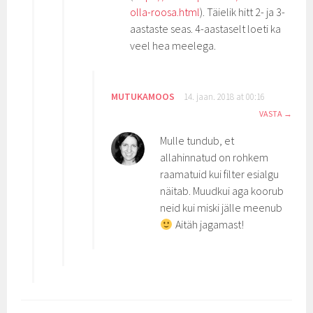
olla-roosa.html
). Täielik hitt 2- ja 3-
aastaste seas. 4-aastaselt loeti ka
veel hea meelega.
MUTUKAMOOS
14. jaan. 2018 at 00:16
VASTA
Mulle tundub, et
allahinnatud on rohkem
raamatuid kui filter esialgu
näitab. Muudkui aga koorub
neid kui miski jälle meenub
Aitäh jagamast!