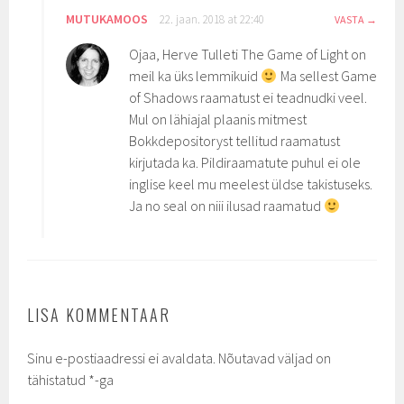
MUTUKAMOOS
22. jaan. 2018 at 22:40
VASTA
Ojaa, Herve Tulleti The Game of Light on
meil ka üks lemmikuid
Ma sellest Game
of Shadows raamatust ei teadnudki veel.
Mul on lähiajal plaanis mitmest
Bokkdepositoryst tellitud raamatust
kirjutada ka. Pildiraamatute puhul ei ole
inglise keel mu meelest üldse takistuseks.
Ja no seal on niii ilusad raamatud
LISA KOMMENTAAR
Sinu e-postiaadressi ei avaldata.
Nõutavad väljad on
tähistatud
*
-ga