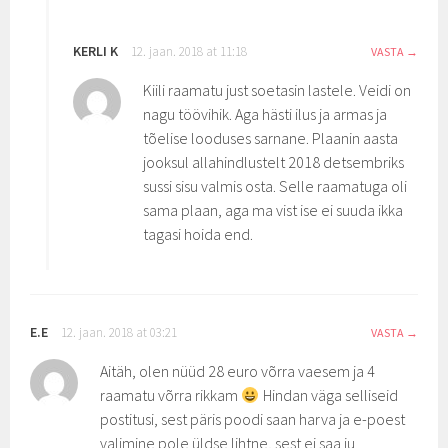
KERLI K
12. jaan. 2018 at 11:18
VASTA
Kiili raamatu just soetasin lastele. Veidi on
nagu töövihik. Aga hästi ilus ja armas ja
tõelise looduses sarnane. Plaanin aasta
jooksul allahindlustelt 2018 detsembriks
sussi sisu valmis osta. Selle raamatuga oli
sama plaan, aga ma vist ise ei suuda ikka
tagasi hoida end.
E.E
12. jaan. 2018 at 03:21
VASTA
Aitäh, olen nüüd 28 euro võrra vaesem ja 4
raamatu võrra rikkam
Hindan väga selliseid
postitusi, sest päris poodi saan harva ja e-poest
valimine pole üldse lihtne, sest ei saa ju