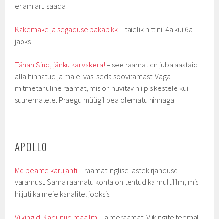
enam aru saada.
Kakemake ja segaduse päkapikk
– täielik hitt nii 4a kui 6a
jaoks!
Tänan Sind, jänku karvakera!
– see raamat on juba aastaid
alla hinnatud ja ma ei väsi seda soovitamast. Väga
mitmetahuline raamat, mis on huvitav nii pisikestele kui
suurematele. Praegu müügil pea olematu hinnaga
APOLLO
Me peame karujahti
– raamat inglise lastekirjanduse
varamust. Sama raamatu kohta on tehtud ka multifilm, mis
hiljuti ka meie kanalitel jooksis.
Viikingid. Kadunud maailm
– aimeraamat Viikingite teemal.