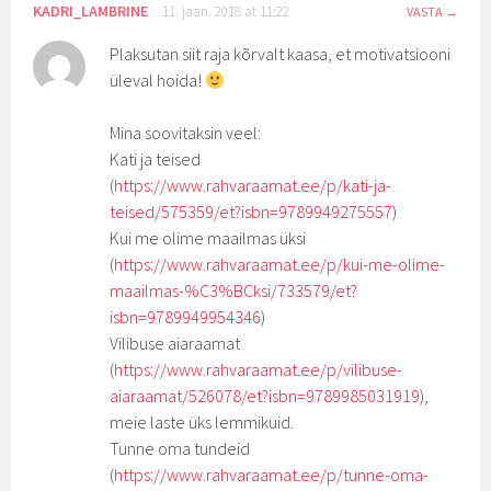
KADRI_LAMBRINE
11. jaan. 2018 at 11:22
VASTA
Plaksutan siit raja kõrvalt kaasa, et motivatsiooni
üleval hoida!
Mina soovitaksin veel:
Kati ja teised
(
https://www.rahvaraamat.ee/p/kati-ja-
teised/575359/et?isbn=9789949275557
)
Kui me olime maailmas üksi
(
https://www.rahvaraamat.ee/p/kui-me-olime-
maailmas-%C3%BCksi/733579/et?
isbn=9789949954346
)
Vilibuse aiaraamat
(
https://www.rahvaraamat.ee/p/vilibuse-
aiaraamat/526078/et?isbn=9789985031919
),
meie laste üks lemmikuid.
Tunne oma tundeid
(
https://www.rahvaraamat.ee/p/tunne-oma-