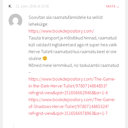
K.
21. jaan. 2018 at 22:38
VASTA
Soovitan siia raamatufännidele ka sellist
lehekülge:
https://www.bookdepository.com/
Tasuta transport ja mõistlikud hinnad, raamatud
küll valdavlt ingliskeelsed aga nt super hea valik
Herve Tulleti raamatuid kus raamatu keel ei ole
oluline
Mõned meie lemmikud, nö taskulambi raamatud
–
https://www.bookdepository.com/The-Game-
in-the-Dark-Herve-Tullet/9780714864853?
ref=grid-view&qid=1516566629468&sr=1-4
https://www.bookdepository.com/The-Game-
of-Shadows-Herve-Tullet/9780714865324?
ref=grid-view&qid=1516566978963&sr=1-7