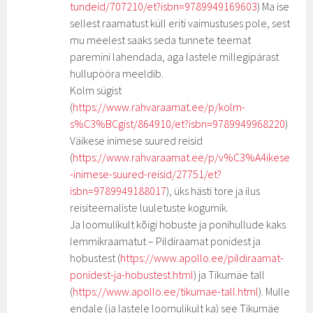
tundeid/707210/et?isbn=9789949169603
) Ma ise
sellest raamatust küll eriti vaimustuses pole, sest
mu meelest saaks seda tunnete teemat
paremini lahendada, aga lastele millegipärast
hullupööra meeldib.
Kolm sügist
(
https://www.rahvaraamat.ee/p/kolm-
s%C3%BCgist/864910/et?isbn=9789949968220
)
Väikese inimese suured reisid
(
https://www.rahvaraamat.ee/p/v%C3%A4ikese
-inimese-suured-reisid/27751/et?
isbn=9789949188017
), üks hästi tore ja ilus
reisiteemaliste luuletuste kogumik.
Ja loomulikult kõigi hobuste ja ponihullude kaks
lemmikraamatut – Pildiraamat ponidest ja
hobustest (
https://www.apollo.ee/pildiraamat-
ponidest-ja-hobustest.html
) ja Tikumäe tall
(
https://www.apollo.ee/tikumae-tall.html
). Mulle
endale (ja lastele loomulikult ka) see Tikumäe