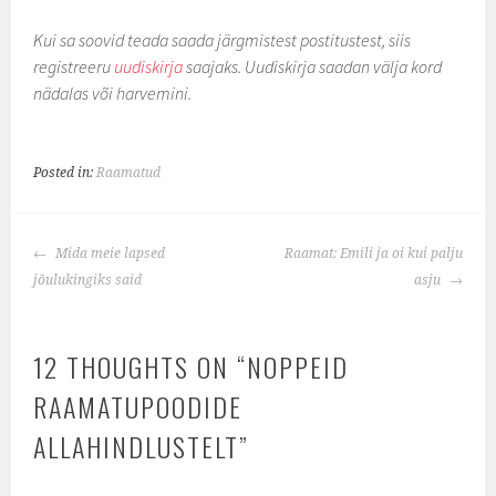
Kui sa soovid teada saada järgmistest postitustest, siis
registreeru
uudiskirja
saajaks. Uudiskirja saadan välja kord
nädalas või harvemini.
Posted in:
Raamatud
POST
Mida meie lapsed
Raamat: Emili ja oi kui palju
NAVIGATION
jõulukingiks said
asju
12 THOUGHTS ON “
NOPPEID
RAAMATUPOODIDE
ALLAHINDLUSTELT
”