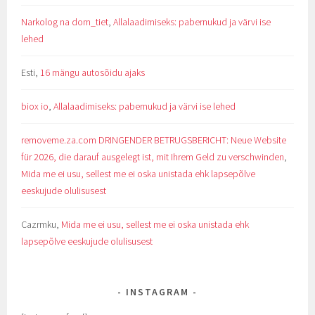
Narkolog na dom_tiet
,
Allalaadimiseks: pabernukud ja värvi ise
lehed
Esti
,
16 mängu autosõidu ajaks
biox io
,
Allalaadimiseks: pabernukud ja värvi ise lehed
removeme.za.com DRINGENDER BETRUGSBERICHT: Neue Website
für 2026, die darauf ausgelegt ist, mit Ihrem Geld zu verschwinden
,
Mida me ei usu, sellest me ei oska unistada ehk lapsepõlve
eeskujude olulisusest
Cazrmku
,
Mida me ei usu, sellest me ei oska unistada ehk
lapsepõlve eeskujude olulisusest
INSTAGRAM