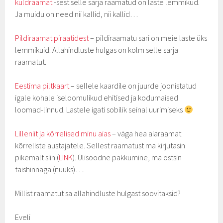
kuldraamat
-sest selle sarja raamatud on laste lemmikud.
Ja muidu on need nii kallid, nii kallid…
Pildiraamat piraatidest
– pildiraamatu sari on meie laste üks
lemmikuid. Allahindluste hulgas on kolm selle sarja
raamatut.
Eestima piltkaart
– sellele kaardile on juurde joonistatud
igale kohale iseloomulikud ehitised ja kodumaised
loomad-linnud. Lastele igati sobilik seinal uurimiseks
Lilleniit ja kõrrelised minu aias
– väga hea aiaraamat
kõrreliste austajatele. Sellest raamatust ma kirjutasin
pikemalt siin (
LINK
). Ülisoodne pakkumine, ma ostsin
täishinnaga (nuuks)….
Millist raamatut sa allahindluste hulgast soovitaksid?
Eveli