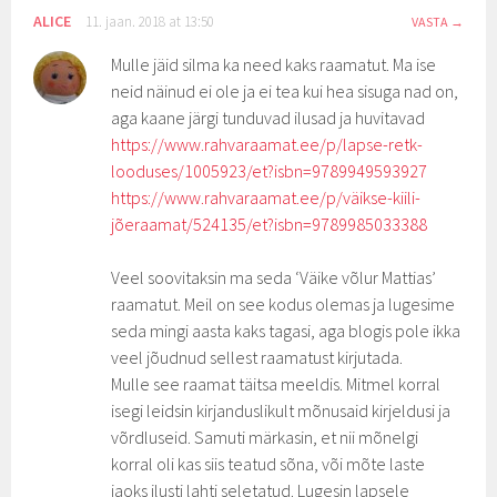
ALICE
11. jaan. 2018 at 13:50
VASTA
Mulle jäid silma ka need kaks raamatut. Ma ise
neid näinud ei ole ja ei tea kui hea sisuga nad on,
aga kaane järgi tunduvad ilusad ja huvitavad
https://www.rahvaraamat.ee/p/lapse-retk-
looduses/1005923/et?isbn=9789949593927
https://www.rahvaraamat.ee/p/väikse-kiili-
jõeraamat/524135/et?isbn=9789985033388
Veel soovitaksin ma seda ‘Väike võlur Mattias’
raamatut. Meil on see kodus olemas ja lugesime
seda mingi aasta kaks tagasi, aga blogis pole ikka
veel jõudnud sellest raamatust kirjutada.
Mulle see raamat täitsa meeldis. Mitmel korral
isegi leidsin kirjanduslikult mõnusaid kirjeldusi ja
võrdluseid. Samuti märkasin, et nii mõnelgi
korral oli kas siis teatud sõna, või mõte laste
jaoks ilusti lahti seletatud. Lugesin lapsele