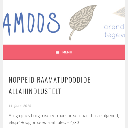
Skip
to
MUTUKAMOOS
content
ARENDAVAID TEGEVUSI LASTEGA
MENU
NOPPEID RAAMATUPOODIDE
ALLAHINDLUSTELT
11. jaan. 2018
Mu iga päev blogimise eesmärk on seni päris hästi kulgenud,
eksju? Hoog on sees ja siit tuleb – 4/30.