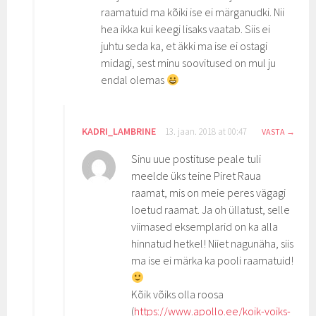
raamatuid ma kõiki ise ei märganudki. Nii
hea ikka kui keegi lisaks vaatab. Siis ei
juhtu seda ka, et äkki ma ise ei ostagi
midagi, sest minu soovitused on mul ju
endal olemas
KADRI_LAMBRINE
13. jaan. 2018 at 00:47
VASTA
Sinu uue postituse peale tuli
meelde üks teine Piret Raua
raamat, mis on meie peres vägagi
loetud raamat. Ja oh üllatust, selle
viimased eksemplarid on ka alla
hinnatud hetkel! Niiet nagunäha, siis
ma ise ei märka ka pooli raamatuid!
Kõik võiks olla roosa
(
https://www.apollo.ee/koik-voiks-