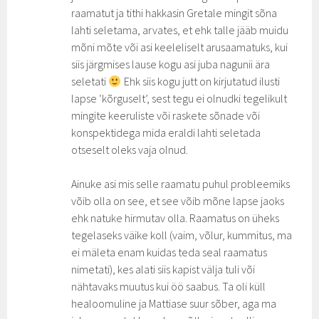
raamatut ja tithi hakkasin Gretale mingit sõna
lahti seletama, arvates, et ehk talle jääb muidu
mõni mõte või asi keeleliselt arusaamatuks, kui
siis järgmises lause kogu asi juba nagunii ära
seletati
Ehk siis kogu jutt on kirjutatud ilusti
lapse ‘kõrguselt’, sest tegu ei olnudki tegelikult
mingite keeruliste või raskete sõnade või
konspektidega mida eraldi lahti seletada
otseselt oleks vaja olnud.
Ainuke asi mis selle raamatu puhul probleemiks
võib olla on see, et see võib mõne lapse jaoks
ehk natuke hirmutav olla. Raamatus on üheks
tegelaseks väike koll (vaim, võlur, kummitus, ma
ei mäleta enam kuidas teda seal raamatus
nimetati), kes alati siis kapist välja tuli või
nähtavaks muutus kui öö saabus. Ta oli küll
healoomuline ja Mattiase suur sõber, aga ma