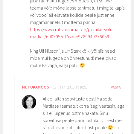
juba raamatut lugedes mõtlesin, et selline
teema võib mõne lapse tahtmatult mingite kapis
või voodi all elavate kollide peale just enne
magamaminekut mõtlema panna.
https://www.rahvaraamat.ee/p/väike-võlur-
mattias/600305/et?isbn=9789949276059
Ning Ulf Nilssoni ja Ulf Stark kõik (või siis need
mida mul lugeda on õnnestunud) meeldivad
mulle ka väga, väga palju
MUTUKAMOOS
12. jaan. 2018 at 10:56
VASTA
Alice, aitäh soovituste eest! Ma seda
Mattiase raamatut korra isegi vaatasin, aga
siis ei julgenud ostma hakata. Sinu
soovituse peale panin ostukorvi, sest meil
siin lähevad kollijutud hästi peale
Ja