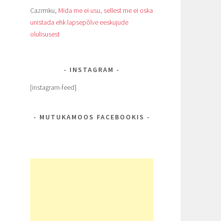
Cazrmku
,
Mida me ei usu, sellest me ei oska
unistada ehk lapsepõlve eeskujude
olulisusest
INSTAGRAM
[instagram-feed]
MUTUKAMOOS FACEBOOKIS