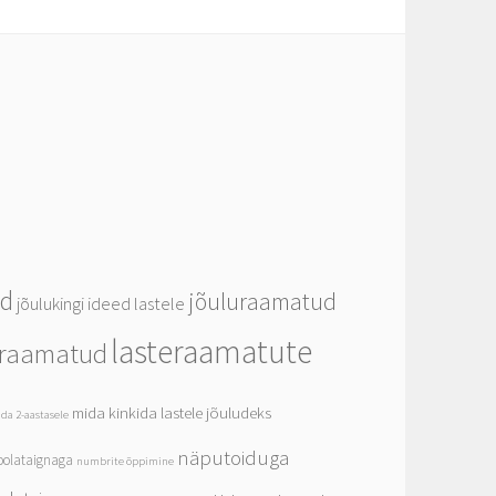
ed
jõuluraamatud
jõulukingi ideed lastele
lasteraamatute
eraamatud
mida kinkida lastele jõuludeks
da 2-aastasele
näputoiduga
olataignaga
numbrite õppimine