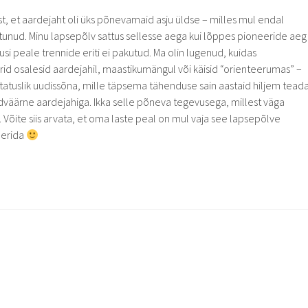
, et aardejaht oli üks põnevamaid asju üldse – milles mul endal
tunud. Minu lapsepõlv sattus sellesse aega kui lõppes pioneeride aeg
vusi peale trennide eriti ei pakutud. Ma olin lugenud, kuidas
id osalesid aardejahil, maastikumängul või käisid “orienteerumas” –
tatuslik uudissõna, mille täpsema tähenduse sain aastaid hiljem teada
õrdväärne aardejahiga. Ikka selle põneva tegevusega, millest väga
. Võite siis arvata, et oma laste peal on mul vaja see lapsepõlve
eerida