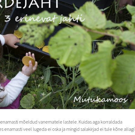
d enamasti mõeldud vanematele lastele. Kuidas aga korraldada
s enamasti veel lugeda ei oska ja mingid salakirjad ei tule kõne allagi