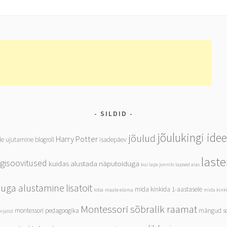
SILDID
jõulukingi ide
jõulud
Harry Potter
de ujutamine
blogroll
isadepäev
last
ngisoovitused
kuidas alustada näputoiduga
kui laps jonnib
lapsed aias
iduga alustamine
lisatoit
mida kinkida 1-aastasele
loba
maale elama
mida kinki
Montessori sõbralik raamat
montessori pedagoogika
mängud so
rjalid