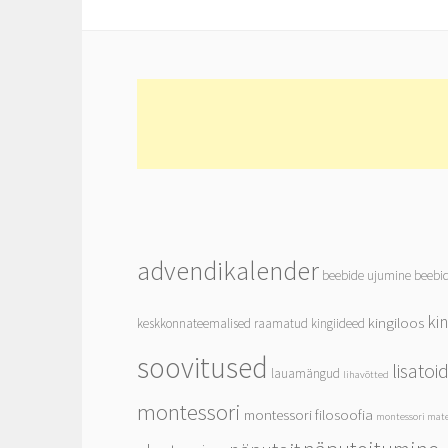
advendikalender
beebide ujumine
beebi
ki
kingiloos
keskkonnateemalised raamatud
kingiideed
soovitused
lisato
lauamängud
lihavõtted
montessori
montessori filosoofia
montessori mate