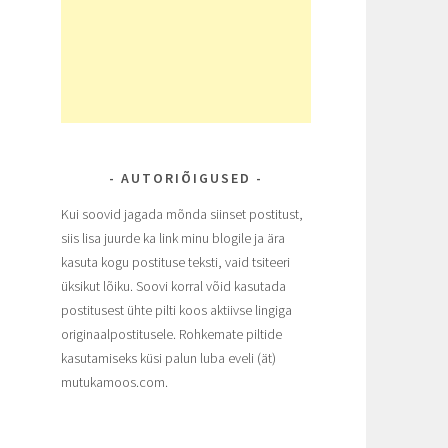
AUTORIÕIGUSED
Kui soovid jagada mõnda siinset postitust,
siis lisa juurde ka link minu blogile ja ära
kasuta kogu postituse teksti, vaid tsiteeri
üksikut lõiku. Soovi korral võid kasutada
postitusest ühte pilti koos aktiivse lingiga
originaalpostitusele. Rohkemate piltide
kasutamiseks küsi palun luba eveli (ät)
mutukamoos.com.