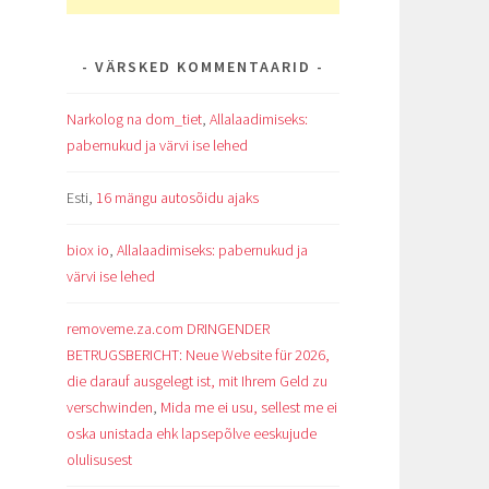
VÄRSKED KOMMENTAARID
Narkolog na dom_tiet
,
Allalaadimiseks:
pabernukud ja värvi ise lehed
Esti
,
16 mängu autosõidu ajaks
biox io
,
Allalaadimiseks: pabernukud ja
värvi ise lehed
removeme.za.com DRINGENDER
BETRUGSBERICHT: Neue Website für 2026,
die darauf ausgelegt ist, mit Ihrem Geld zu
verschwinden
,
Mida me ei usu, sellest me ei
oska unistada ehk lapsepõlve eeskujude
olulisusest