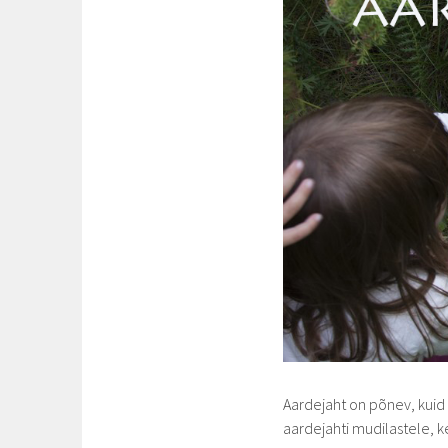
Aardejaht on põnev, kui
aardejahti mudilastele, ke