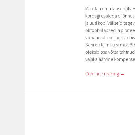
Mäletan oma lapsepõlvest
kordagi osaleda ei õnnes
ja uusi kooliväliseid tege
oktoobrilapsed ja pioneer
viimane oli mu jaoks mõis
Seni oli ta minu silmis v
oleksid osa võtta tahtnud
vajakajäämine kompens
Continue reading
→