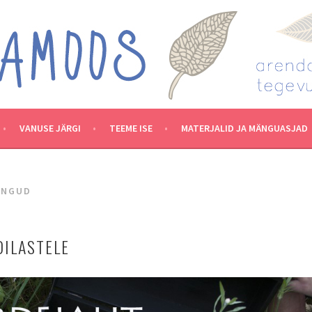
VANUSE JÄRGI
TEEME ISE
MATERJALID JA MÄNGUASJAD
ÄNGUD
ILASTELE