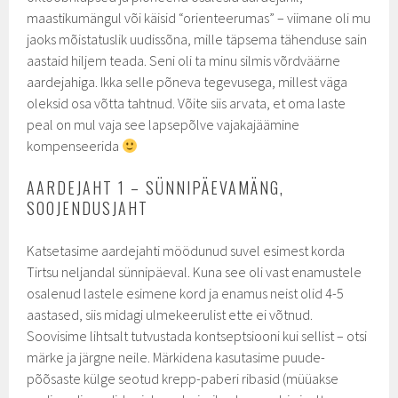
maastikumängul või käisid “orienteerumas” – viimane oli mu
jaoks mõistatuslik uudissõna, mille täpsema tähenduse sain
aastaid hiljem teada. Seni oli ta minu silmis võrdväärne
aardejahiga. Ikka selle põneva tegevusega, millest väga
oleksid osa võtta tahtnud. Võite siis arvata, et oma laste
peal on mul vaja see lapsepõlve vajakajäämine
kompenseerida
AARDEJAHT 1 – SÜNNIPÄEVAMÄNG,
SOOJENDUSJAHT
Katsetasime aardejahti möödunud suvel esimest korda
Tirtsu neljandal sünnipäeval. Kuna see oli vast enamustele
osalenud lastele esimene kord ja enamus neist olid 4-5
aastased, siis midagi ulmekeerulist ette ei võtnud.
Soovisime lihtsalt tutvustada kontseptsiooni kui sellist – otsi
märke ja järgne neile. Märkidena kasutasime puude-
põõsaste külge seotud krepp-paberi ribasid (müüakse