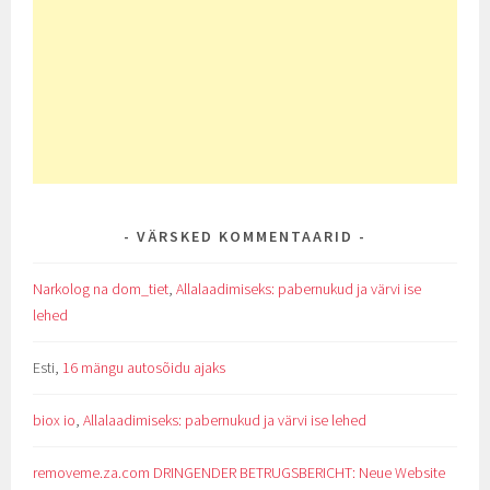
VÄRSKED KOMMENTAARID
Narkolog na dom_tiet
,
Allalaadimiseks: pabernukud ja värvi ise
lehed
Esti
,
16 mängu autosõidu ajaks
biox io
,
Allalaadimiseks: pabernukud ja värvi ise lehed
removeme.za.com DRINGENDER BETRUGSBERICHT: Neue Website