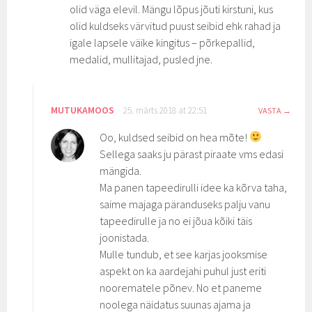
olid väga elevil. Mängu lõpus jõuti kirstuni, kus
olid kuldseks värvitud puust seibid ehk rahad ja
igale lapsele väike kingitus – põrkepallid,
medalid, mullitajad, pusled jne.
MUTUKAMOOS
25. märts 2018 at 22:51
VASTA
Oo, kuldsed seibid on hea mõte!
Sellega saaks ju pärast piraate vms edasi
mängida.
Ma panen tapeedirulli idee ka kõrva taha,
saime majaga päranduseks palju vanu
tapeedirulle ja no ei jõua kõiki täis
joonistada.
Mulle tundub, et see karjas jooksmise
aspekt on ka aardejahi puhul just eriti
noorematele põnev. No et paneme
noolega näidatus suunas ajama ja