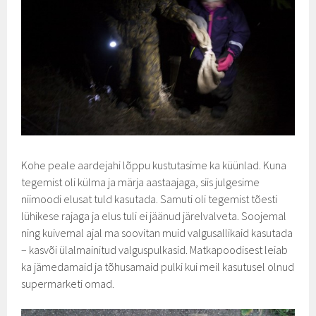
Kohe peale aardejahi lõppu kustutasime ka küünlad. Kuna
tegemist oli külma ja märja aastaajaga, siis julgesime
niimoodi elusat tuld kasutada. Samuti oli tegemist tõesti
lühikese rajaga ja elus tuli ei jäänud järelvalveta. Soojemal
ning kuivemal ajal ma soovitan muid valgusallikaid kasutada
– kasvõi ülalmainitud valguspulkasid. Matkapoodisest leiab
ka jämedamaid ja tõhusamaid pulki kui meil kasutusel olnud
supermarketi omad.