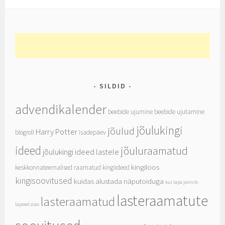
SILDID
advendikalender
beebide ujumine
beebide ujutamine
jõulukingi
jõulud
Harry Potter
blogroll
isadepäev
ideed
jõuluraamatud
jõulukingi ideed lastele
kingiloos
keskkonnateemalised raamatud
kingiideed
kingisoovitused
kuidas alustada näputoiduga
kui laps jonnib
lasteraamatute
lasteraamatud
lapsed aias