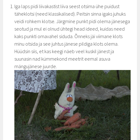
Iga laps pidi liivakastist liiva seest otsima ühe puidust
täheklotsi (need klassikalised). Peitsin sinna igaks juhuks
veidi rohkem klotse. Järgmine punkt pidi olema jänesega
seotud ja mul ei olnud ühtegi head ideed, kuidas need
kaks punkti omavahel siduda. Õnneks jäi viimane klots
minu otsida ja see juhtus jänese pildiga klots olema.
Hüüdsin siis, et kas keegi näeb veel kuskil jänest ja
suunasin nad kümmekond meetrit eemal asuva
mängujänese juurde.