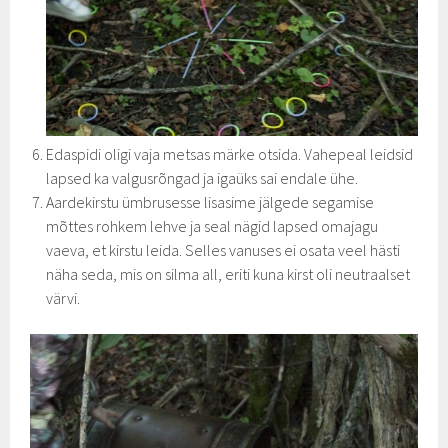
Edaspidi oligi vaja metsas märke otsida. Vahepeal leidsid
lapsed ka valgusrõngad ja igaüks sai endale ühe.
Aardekirstu ümbrusesse lisasime jälgede segamise
mõttes rohkem lehve ja seal nägid lapsed omajagu
vaeva, et kirstu leida. Selles vanuses ei osata veel hästi
näha seda, mis on silma all, eriti kuna kirst oli neutraalset
värvi.