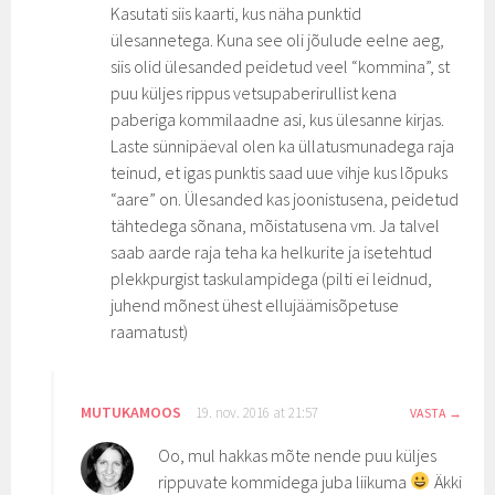
Kasutati siis kaarti, kus näha punktid
ülesannetega. Kuna see oli jõulude eelne aeg,
siis olid ülesanded peidetud veel “kommina”, st
puu küljes rippus vetsupaberirullist kena
paberiga kommilaadne asi, kus ülesanne kirjas.
Laste sünnipäeval olen ka üllatusmunadega raja
teinud, et igas punktis saad uue vihje kus lõpuks
“aare” on. Ülesanded kas joonistusena, peidetud
tähtedega sõnana, mõistatusena vm. Ja talvel
saab aarde raja teha ka helkurite ja isetehtud
plekkpurgist taskulampidega (pilti ei leidnud,
juhend mõnest ühest ellujäämisõpetuse
raamatust)
MUTUKAMOOS
19. nov. 2016 at 21:57
VASTA
Oo, mul hakkas mõte nende puu küljes
rippuvate kommidega juba liikuma
Äkki