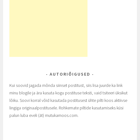
AUTORIÕIGUSED
Kui soovid jagada mõnda siinset postitust, siis lisa juurde ka link
minu blogile ja ära kasuta kogu postituse teksti, vaid tsiteeri üksikut
lõiku. Soovi korral võid kasutada postitusest ühte pilti koos aktiivse
lingiga originaalpostitusele. Rohkemate piltide kasutamiseks küsi
palun luba eveli (ät) mutukamoos.com.