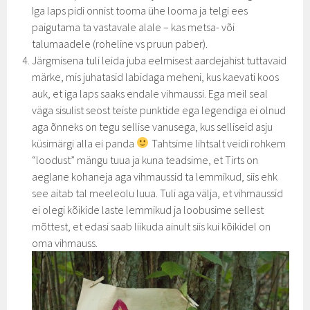
Iga laps pidi onnist tooma ühe looma ja telgi ees
paigutama ta vastavale alale – kas metsa- või
talumaadele (roheline vs pruun paber).
Järgmisena tuli leida juba eelmisest aardejahist tuttavaid
märke, mis juhatasid labidaga meheni, kus kaevati koos
auk, et iga laps saaks endale vihmaussi. Ega meil seal
väga sisulist seost teiste punktide ega legendiga ei olnud
aga õnneks on tegu sellise vanusega, kus selliseid asju
küsimärgi alla ei panda
Tahtsime lihtsalt veidi rohkem
“loodust” mängu tuua ja kuna teadsime, et Tirts on
aeglane kohaneja aga vihmaussid ta lemmikud, siis ehk
see aitab tal meeleolu luua. Tuli aga välja, et vihmaussid
ei olegi kõikide laste lemmikud ja loobusime sellest
mõttest, et edasi saab liikuda ainult siis kui kõikidel on
oma vihmauss.