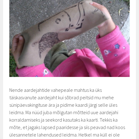
Nende aardejahtide vahepeale mahtus ka üks
täiskasvanute aardejaht kui sõbrad peitsid mu mehe
sünipäevakingituse ära ja pidime kaardi järgi selle üles
leidma. Ma nüüd juba mõlgutan mõtteid uue aardejahi
korraldamiseks ja seekord kasutaks ka kaarti. Tekkis ka
mõte, et jagaks lapsed paaridesse ja siis peavad nad koos
ülesannetele lahendused leidma. Hetkel ma küll ei ole