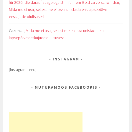
für 2026, die darauf ausgelegt ist, mit Ihrem Geld zu verschwinden
,
Mida me ei usu, sellest me ei oska unistada ehk lapsepõlve
eeskujude olulisusest
Cazrmku
,
Mida me ei usu, sellest me ei oska unistada ehk
lapsepõlve eeskujude olulisusest
INSTAGRAM
[instagram-feed]
MUTUKAMOOS FACEBOOKIS