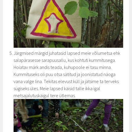
Järgmised märgid juhatasid lapsed meie võlumetsa ehk
salapärasesse sarapuusallu, kus kohtuti kummitusega.
Hoiatav märk andis teada, kuhupoole ei tasu minna.
Kummituseks oli puu otsa sätitud ja joonistatud näoga
vana valge lina. Tekitas elevust küll ja jätsime ta terveks
sügiseks üles. Meie lapsed käisid talle ikka igal
metsajalutuskäigul tere ütlemas.