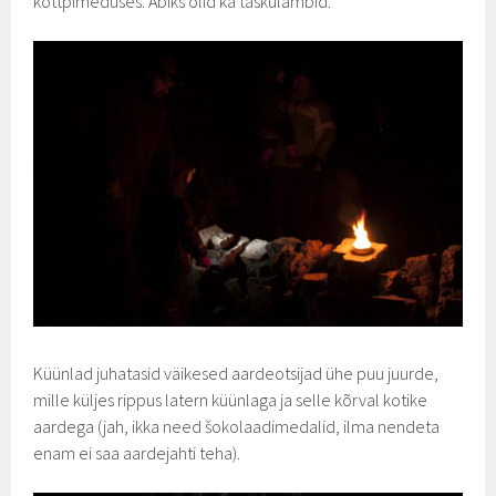
kottpimeduses. Abiks olid ka taskulambid.
Küünlad juhatasid väikesed aardeotsijad ühe puu juurde,
mille küljes rippus latern küünlaga ja selle kõrval kotike
aardega (jah, ikka need šokolaadimedalid, ilma nendeta
enam ei saa aardejahti teha).