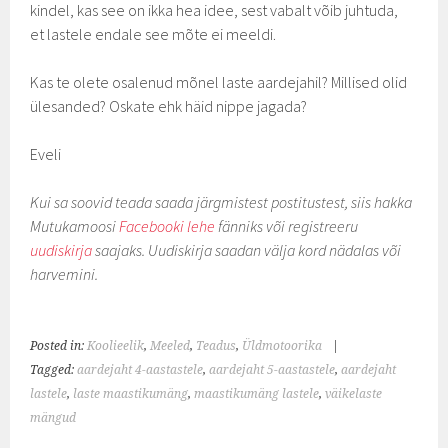
kindel, kas see on ikka hea idee, sest vabalt võib juhtuda,
et lastele endale see mõte ei meeldi.
Kas te olete osalenud mõnel laste aardejahil? Millised olid
ülesanded? Oskate ehk häid nippe jagada?
Eveli
Kui sa soovid teada saada järgmistest postitustest, siis hakka
Mutukamoosi
Facebooki lehe
fänniks või registreeru
uudiskirja
saajaks. Uudiskirja saadan välja kord nädalas või
harvemini.
Posted in:
Koolieelik
,
Meeled
,
Teadus
,
Üldmotoorika
|
Tagged:
aardejaht 4-aastastele
,
aardejaht 5-aastastele
,
aardejaht
lastele
,
laste maastikumäng
,
maastikumäng lastele
,
väikelaste
mängud