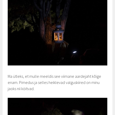
Ma ütleks, et mulle meeldis see viimane aardejaht kõige
enam. Pimedus ja selles heiklevad valguskiired on minu
jaoks nii köitvad.