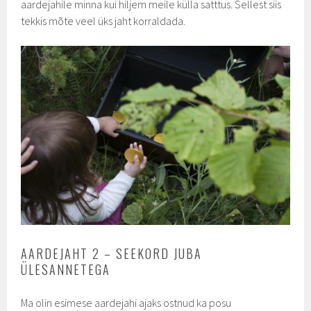
aardejahile minna kui hiljem meile külla satttus. Sellest siis
tekkis mõte veel üks jaht korraldada.
AARDEJAHT 2 – SEEKORD JUBA
ÜLESANNETEGA
Ma olin esimese aardejahi ajaks ostnud ka posu