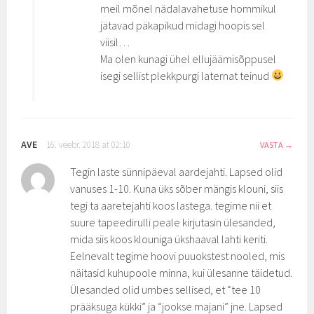
meil mõnel nädalavahetuse hommikul
jätavad päkapikud midagi hoopis sel
viisil…
Ma olen kunagi ühel ellujäämisõppusel
isegi sellist plekkpurgi laternat teinud
AVE
16. veebr. 2018 at 02:10
VASTA
Tegin laste sünnipäeval aardejahti. Lapsed olid
vanuses 1-10. Kuna üks sõber mängis klouni, siis
tegi ta aaretejahti koos lastega. tegime nii et
suure tapeedirulli peale kirjutasin ülesanded,
mida siis koos klouniga ükshaaval lahti keriti.
Eelnevalt tegime hoovi puuokstest nooled, mis
näitasid kuhupoole minna, kui ülesanne täidetud.
Ülesanded olid umbes sellised, et “tee 10
prääksuga kükki” ja “jookse majani” jne. Lapsed