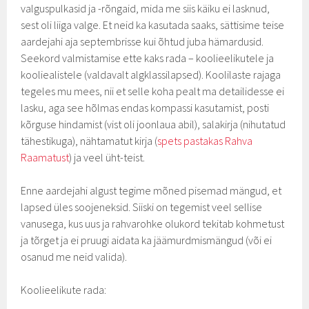
valguspulkasid ja -rõngaid, mida me siis käiku ei lasknud,
sest oli liiga valge. Et neid ka kasutada saaks, sättisime teise
aardejahi aja septembrisse kui õhtud juba hämardusid.
Seekord valmistamise ette kaks rada – koolieelikutele ja
kooliealistele (valdavalt algklassilapsed). Koolilaste rajaga
tegeles mu mees, nii et selle koha pealt ma detailidesse ei
lasku, aga see hõlmas endas kompassi kasutamist, posti
kõrguse hindamist (vist oli joonlaua abil), salakirja (nihutatud
tähestikuga), nähtamatut kirja (
spets pastakas Rahva
Raamatust
) ja veel üht-teist.
Enne aardejahi algust tegime mõned pisemad mängud, et
lapsed üles soojeneksid. Siiski on tegemist veel sellise
vanusega, kus uus ja rahvarohke olukord tekitab kohmetust
ja tõrget ja ei pruugi aidata ka jäämurdmismängud (või ei
osanud me neid valida).
Koolieelikute rada: