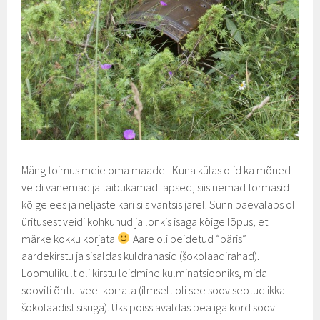
Mäng toimus meie oma maadel. Kuna külas olid ka mõned
veidi vanemad ja taibukamad lapsed, siis nemad tormasid
kõige ees ja neljaste kari siis vantsis järel. Sünnipäevalaps oli
üritusest veidi kohkunud ja lonkis isaga kõige lõpus, et
märke kokku korjata
Aare oli peidetud “päris”
aardekirstu ja sisaldas kuldrahasid (šokolaadirahad).
Loomulikult oli kirstu leidmine kulminatsiooniks, mida
sooviti õhtul veel korrata (ilmselt oli see soov seotud ikka
šokolaadist sisuga). Üks poiss avaldas pea iga kord soovi