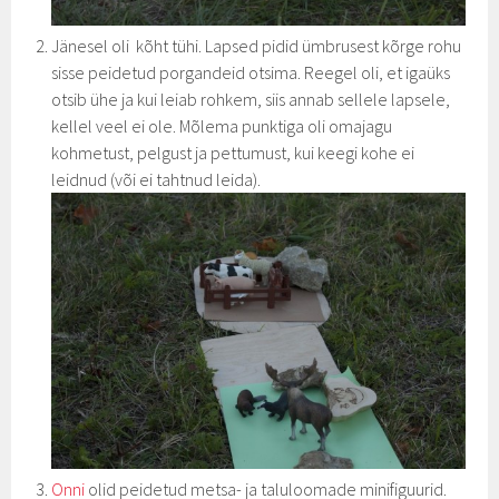
Jänesel oli kõht tühi. Lapsed pidid ümbrusest kõrge rohu
sisse peidetud porgandeid otsima. Reegel oli, et igaüks
otsib ühe ja kui leiab rohkem, siis annab sellele lapsele,
kellel veel ei ole. Mõlema punktiga oli omajagu
kohmetust, pelgust ja pettumust, kui keegi kohe ei
leidnud (või ei tahtnud leida).
Onni
olid peidetud metsa- ja taluloomade minifiguurid.