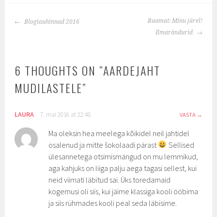
POST
Raamat: Minu järel!
Blogiauhinnad 2016
NAVIGATION
Ilmarändurid
6 THOUGHTS ON “
AARDEJAHT
MUDILASTELE
”
LAURA
7. mai 2016 at 22:48
VASTA
Ma oleksin hea meelega kõikidel neil jahtidel
osalenud ja mitte šokolaadi pärast
Sellised
ülesannetega otsimismängud on mu lemmikud,
aga kahjuks on liiga palju aega tagasi sellest, kui
neid viimati läbitud sai. Üks toredamaid
kogemusi oli siis, kui jäime klassiga kooli ööbima
ja siis rühmades kooli peal seda läbisime.