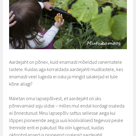
Aardejaht on põnev, kuid enamasti mõeldud vanematele
lastele. Kuidas aga korraldada aardejahti mudilastele, kes
enamasti veel lugeda ei oska ja mingid salakirjad ei tule
kõne allagi?
Mäletan oma lapsepõlvest, et aardejaht oli üks
põnevamaid asju üldse – milles mul endal kordagi osaleda
ei õnnestunud. Minu lapsepõlv sattus sellesse aega kui
lõppes pioneeride aeg ja uusi kooliväliseid tegevusi peale
trennide eriti ei pakutud. Ma olin lugenud, kuidas
oktoobrilapsed ja pioneerid osalesid aardejahil,