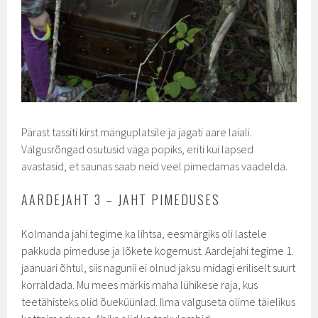
Pärast tassiti kirst mänguplatsile ja jagati aare laiali.
Valgusrõngad osutusid väga popiks, eriti kui lapsed
avastasid, et saunas saab neid veel pimedamas vaadelda.
AARDEJAHT 3 – JAHT PIMEDUSES
Kolmanda jahi tegime ka lihtsa, eesmärgiks oli lastele
pakkuda pimeduse ja lõkete kogemust. Aardejahi tegime 1.
jaanuari õhtul, siis nagunii ei olnud jaksu midagi eriliselt suurt
korraldada. Mu mees märkis maha lühikese raja, kus
teetähisteks olid õueküünlad. Ilma valguseta olime täielikus