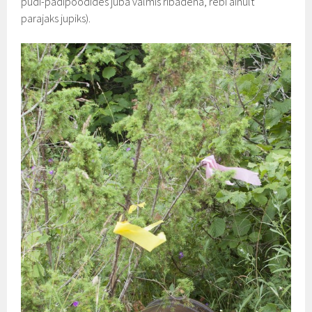
pudi-padipoodides juba valmis ribadena, rebi ainult
parajaks jupiks).