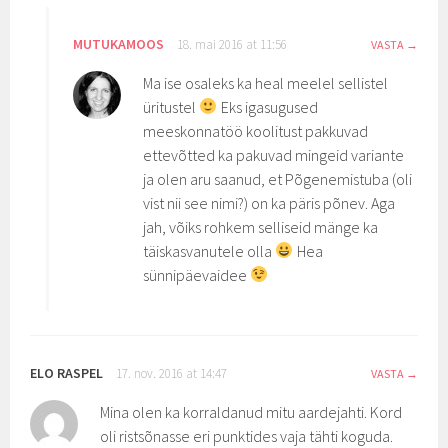
MUTUKAMOOS
18. mai 2016 at 11:56
VASTA
Ma ise osaleks ka heal meelel sellistel
üritustel
Eks igasugused
meeskonnatöö koolitust pakkuvad
ettevõtted ka pakuvad mingeid variante
ja olen aru saanud, et Põgenemistuba (oli
vist nii see nimi?) on ka päris põnev. Aga
jah, võiks rohkem selliseid mänge ka
täiskasvanutele olla
Hea
sünnipäevaidee
ELO RASPEL
17. nov. 2016 at 14:47
VASTA
Mina olen ka korraldanud mitu aardejahti. Kord
oli ristsõnasse eri punktides vaja tähti koguda.