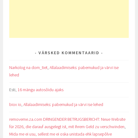
VÄRSKED KOMMENTAARID
Narkolog na dom_tiet
,
Allalaadimiseks: pabernukud ja värvi ise
lehed
Esti
,
16 mängu autosõidu ajaks
biox io
,
Allalaadimiseks: pabernukud ja värvi ise lehed
removeme.za.com DRINGENDER BETRUGSBERICHT: Neue Website
für 2026, die darauf ausgelegt ist, mit Ihrem Geld zu verschwinden
,
Mida me ei usu, sellest me ei oska unistada ehk lapsepõlve