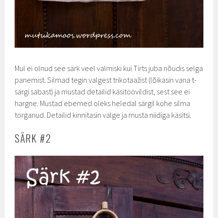
Mul ei olnud see särk veel valmiski kui Tirts juba nõudis selga
panemist. Silmad tegin valgest trikotaažist (lõikasin vana t-
särgi sabast) ja mustad detailid käsitöövildist, sest see ei
hargne. Mustad ebemed oleks heledal särgil kohe silma
torganud. Detailid kinnitasin valge ja musta niidiga käsitsi.
SÄRK #2