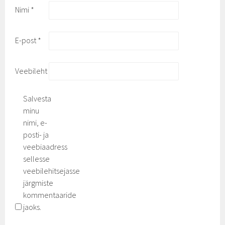
Nimi
*
E-post
*
Veebileht
Salvesta
minu
nimi, e-
posti- ja
veebiaadress
sellesse
veebilehitsejasse
järgmiste
kommentaaride
jaoks.