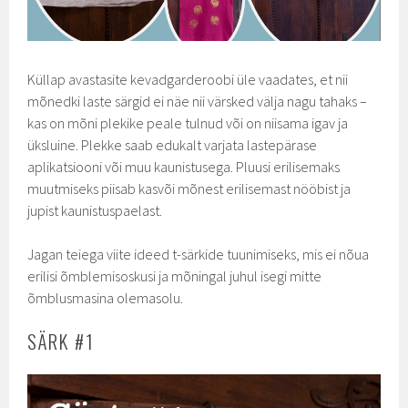
Küllap avastasite kevadgarderoobi üle vaadates, et nii
mõnedki laste särgid ei näe nii värsked välja nagu tahaks –
kas on mõni plekike peale tulnud või on niisama igav ja
üksluine. Plekke saab edukalt varjata lastepärase
aplikatsiooni või muu kaunistusega. Pluusi erilisemaks
muutmiseks piisab kasvõi mõnest erilisemast nööbist ja
jupist kaunistuspaelast.
Jagan teiega viite ideed t-särkide tuunimiseks, mis ei nõua
erilisi õmblemisoskusi ja mõningal juhul isegi mitte
õmblusmasina olemasolu.
SÄRK #1