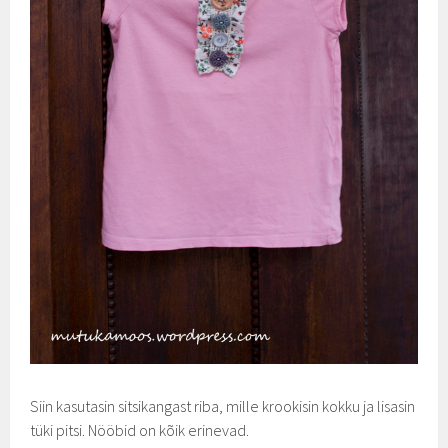
Siin kasutasin sitsikangast riba, mille krookisin kokku ja lisasin
tüki pitsi. Nööbid on kõik erinevad.