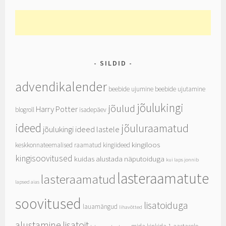
SILDID
advendikalender
beebide ujumine
beebide ujutamine
jõulukingi
jõulud
Harry Potter
blogroll
isadepäev
ideed
jõuluraamatud
jõulukingi ideed lastele
kingiloos
keskkonnateemalised raamatud
kingiideed
kingisoovitused
kuidas alustada näputoiduga
kui laps jonnib
lasteraamatute
lasteraamatud
lapsed aias
soovitused
lisatoiduga
lauamängud
lihavõtted
alustamine
lisatoit