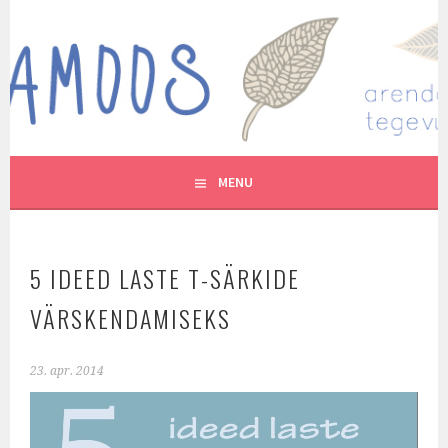
Skip
to
MUTUKAMOOS
content
ARENDAVAID TEGEVUSI LASTEGA
MENU
5 IDEED LASTE T-SÄRKIDE
VÄRSKENDAMISEKS
23. apr. 2014