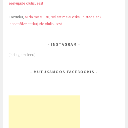
eeskujude olulisusest
Cazrmku
,
Mida me ei usu, sellest me ei oska unistada ehk
lapsepõlve eeskujude olulisusest
INSTAGRAM
[instagram-feed]
MUTUKAMOOS FACEBOOKIS