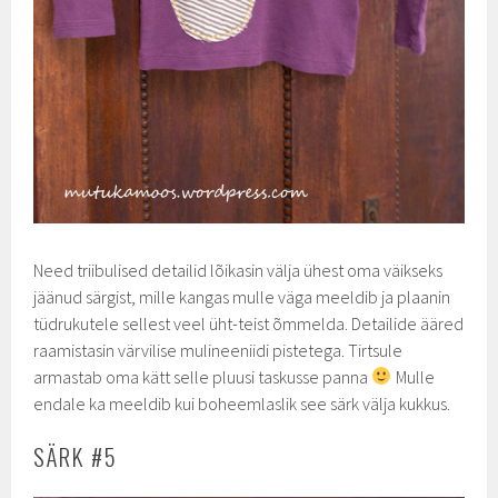
Need triibulised detailid lõikasin välja ühest oma väikseks
jäänud särgist, mille kangas mulle väga meeldib ja plaanin
tüdrukutele sellest veel üht-teist õmmelda. Detailide ääred
raamistasin värvilise mulineeniidi pistetega. Tirtsule
armastab oma kätt selle pluusi taskusse panna
Mulle
endale ka meeldib kui boheemlaslik see särk välja kukkus.
SÄRK #5