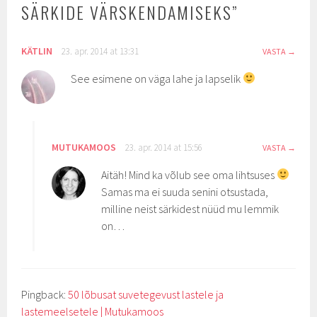
SÄRKIDE VÄRSKENDAMISEKS
”
KÄTLIN
23. apr. 2014 at 13:31
VASTA
See esimene on väga lahe ja lapselik
MUTUKAMOOS
23. apr. 2014 at 15:56
VASTA
Aitäh! Mind ka võlub see oma lihtsuses
Samas ma ei suuda senini otsustada,
milline neist särkidest nüüd mu lemmik
on…
Pingback:
50 lõbusat suvetegevust lastele ja
lastemeelsetele | Mutukamoos