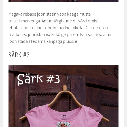
Magava rebase joonistasin vaba käega musta
tekstiilimarkeriga. Antud särgi kude oli võrdlemisi
ebatasane, selline soonikulaadne trikotaaž – see ei ole
markeriga joonistamiseks kõige parem kangas. Soovitan
joonistada siledama kangaga pluusile.
SÄRK #3