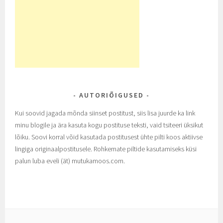
AUTORIÕIGUSED
Kui soovid jagada mõnda siinset postitust, siis lisa juurde ka link
minu blogile ja ära kasuta kogu postituse teksti, vaid tsiteeri üksikut
lõiku. Soovi korral võid kasutada postitusest ühte pilti koos aktiivse
lingiga originaalpostitusele. Rohkemate piltide kasutamiseks küsi
palun luba eveli (ät) mutukamoos.com.