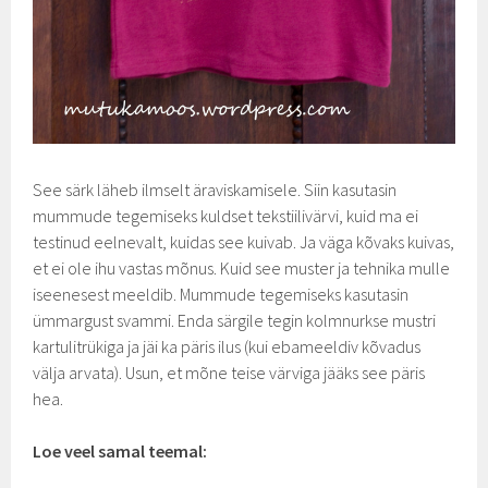
See särk läheb ilmselt äraviskamisele. Siin kasutasin
mummude tegemiseks kuldset tekstiilivärvi, kuid ma ei
testinud eelnevalt, kuidas see kuivab. Ja väga kõvaks kuivas,
et ei ole ihu vastas mõnus. Kuid see muster ja tehnika mulle
iseenesest meeldib. Mummude tegemiseks kasutasin
ümmargust svammi. Enda särgile tegin kolmnurkse mustri
kartulitrükiga ja jäi ka päris ilus (kui ebameeldiv kõvadus
välja arvata). Usun, et mõne teise värviga jääks see päris
hea.
Loe veel samal teemal: