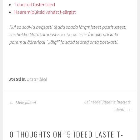
Tuunitud lasteriided
Haaremipüksid vanast t-särgist
Kui sa soovid aegsasti teada saada järgmistest postitustest,
siis hakka Mutukamoosi
Facebooki lehe
fänniks või kliki
paremal ääreribal “Jälgi” ja saad teated oma postkasti.
Posted in:
Lasteriided
POST
Sel reedel jagame lugejate
Meie pühad
NAVIGATION
ideid!
0 THOUGHTS ON “
5 IDEED LASTE T-