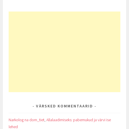
VÄRSKED KOMMENTAARID
Narkolog na dom_tiet
,
Allalaadimiseks: pabernukud ja värvi ise
lehed