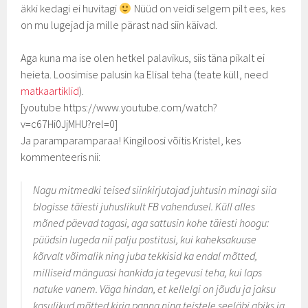
äkki kedagi ei huvitagi
Nüüd on veidi selgem pilt ees, kes
on mu lugejad ja mille pärast nad siin käivad.
Aga kuna ma ise olen hetkel palavikus, siis täna pikalt ei
heieta. Loosimise palusin ka Elisal teha (teate küll, need
matkaartiklid
).
[youtube https://www.youtube.com/watch?
v=c67Hi0JjMHU?rel=0]
Ja paramparamparaa! Kingiloosi võitis Kristel, kes
kommenteeris nii:
Nagu mitmedki teised siinkirjutajad juhtusin minagi siia
blogisse täiesti juhuslikult FB vahendusel. Küll alles
mõned päevad tagasi, aga sattusin kohe täiesti hoogu:
püüdsin lugeda nii palju postitusi, kui kaheksakuuse
kõrvalt võimalik ning juba tekkisid ka endal mõtted,
milliseid mänguasi hankida ja tegevusi teha, kui laps
natuke vanem. Väga hindan, et kellelgi on jõudu ja jaksu
kasulikud mõtted kirja panna ning teistele seeläbi abiks ja