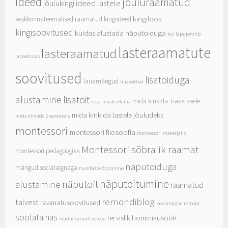
ideed
jõuluraamatud
jõulukingi ideed lastele
kingiloos
keskkonnateemalised raamatud
kingiideed
kingisoovitused
kuidas alustada näputoiduga
kui laps jonnib
lasteraamatute
lasteraamatud
lapsed aias
soovitused
lisatoiduga
lauamängud
lihavõtted
alustamine
lisatoit
mida kinkida 1-aastasele
loba
maale elama
mida kinkida lastele jõuludeks
mida kinkida 2-aastasele
montessori
montessori filosoofia
montessori materjalid
Montessori sõbralik raamat
montessori pedagoogika
näputoiduga
mängud soolataignaga
numbrite õppimine
näputoitumine
näputoit
alustamine
raamatud
remondiblogi
talvest
raamatusoovitused
soolataigna retsept
soolatainas
tervislik hommikusöök
teaduskatsed lastega