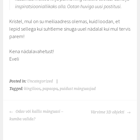
inspiratsiooniallikaks olla. Ootan huviga uusi postitusi.
Kristel, mul on su meiliaadress olemas, kuid loodan, et
lepid sellega kui suhtleme sinuga uuel nädalal kui mul tervis
parem!
Kena nädalavahetust!
Eveli
Posted in:
Uncategorized
|
Tagged:
kingiloos
,
papaopa
,
puidust mänguasjad
POST
Odav või kallis mänguasi –
Värvime 3D objekti
NAVIGATION
kumba valida?