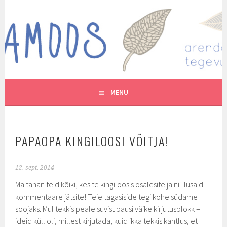
Skip
to
MUTUKAMOOS
content
ARENDAVAID TEGEVUSI LASTEGA
MENU
PAPAOPA KINGILOOSI VÕITJA!
12. sept. 2014
Ma tänan teid kõiki, kes te kingiloosis osalesite ja nii ilusaid
kommentaare jätsite! Teie tagasiside tegi kohe südame
soojaks. Mul tekkis peale suvist pausi väike kirjutusplokk –
ideid küll oli, millest kirjutada, kuid ikka tekkis kahtlus, et