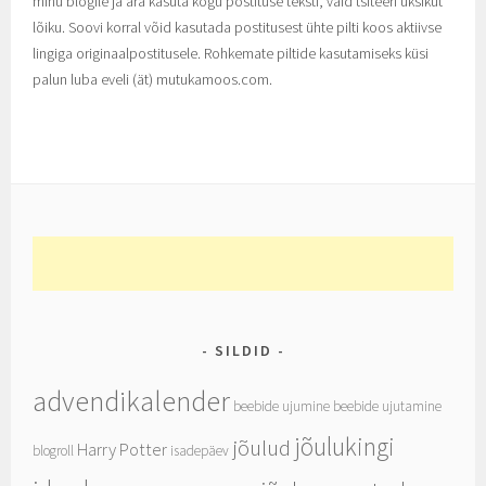
minu blogile ja ära kasuta kogu postituse teksti, vaid tsiteeri üksikut
lõiku. Soovi korral võid kasutada postitusest ühte pilti koos aktiivse
lingiga originaalpostitusele. Rohkemate piltide kasutamiseks küsi
palun luba eveli (ät) mutukamoos.com.
SILDID
advendikalender
beebide ujumine
beebide ujutamine
jõulukingi
jõulud
Harry Potter
blogroll
isadepäev