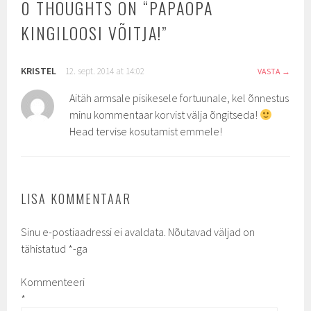
0 THOUGHTS ON “
PAPAOPA
KINGILOOSI VÕITJA!
”
KRISTEL
12. sept. 2014 at 14:02
VASTA
Aitäh armsale pisikesele fortuunale, kel õnnestus
minu kommentaar korvist välja õngitseda!
Head tervise kosutamist emmele!
LISA KOMMENTAAR
Sinu e-postiaadressi ei avaldata.
Nõutavad väljad on
tähistatud
*
-ga
Kommenteeri
*