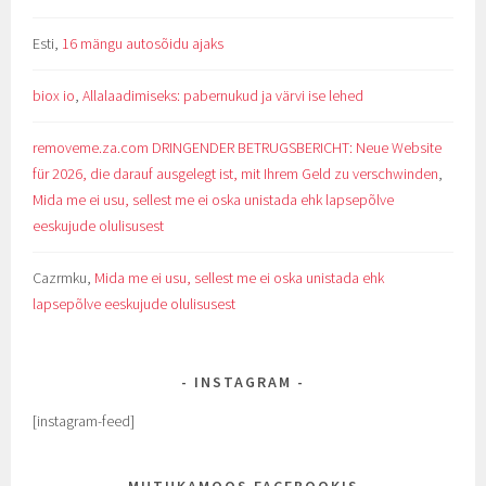
Esti
,
16 mängu autosõidu ajaks
biox io
,
Allalaadimiseks: pabernukud ja värvi ise lehed
removeme.za.com DRINGENDER BETRUGSBERICHT: Neue Website
für 2026, die darauf ausgelegt ist, mit Ihrem Geld zu verschwinden
,
Mida me ei usu, sellest me ei oska unistada ehk lapsepõlve
eeskujude olulisusest
Cazrmku
,
Mida me ei usu, sellest me ei oska unistada ehk
lapsepõlve eeskujude olulisusest
INSTAGRAM
[instagram-feed]
MUTUKAMOOS FACEBOOKIS