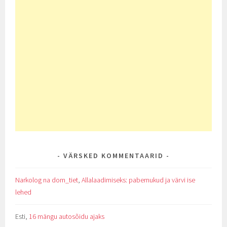
VÄRSKED KOMMENTAARID
Narkolog na dom_tiet
,
Allalaadimiseks: pabernukud ja värvi ise
lehed
Esti
,
16 mängu autosõidu ajaks