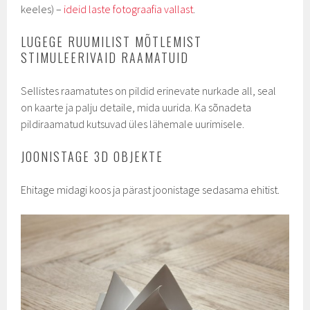
keeles) –
ideid laste fotograafia vallast
.
LUGEGE RUUMILIST MÕTLEMIST
STIMULEERIVAID RAAMATUID
Sellistes raamatutes on pildid erinevate nurkade all, seal
on kaarte ja palju detaile, mida uurida. Ka sõnadeta
pildiraamatud kutsuvad üles lähemale uurimisele.
JOONISTAGE 3D OBJEKTE
Ehitage midagi koos ja pärast joonistage sedasama ehitist.