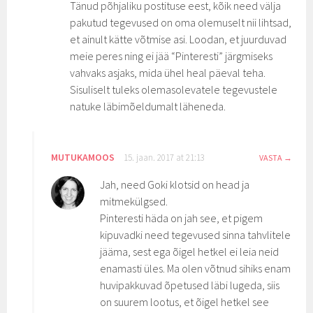
Tänud põhjaliku postituse eest, kõik need välja
pakutud tegevused on oma olemuselt nii lihtsad,
et ainult kätte võtmise asi. Loodan, et juurduvad
meie peres ning ei jää “Pinteresti” järgmiseks
vahvaks asjaks, mida ühel heal päeval teha.
Sisuliselt tuleks olemasolevatele tegevustele
natuke läbimõeldumalt läheneda.
MUTUKAMOOS
15. jaan. 2017 at 21:13
VASTA
Jah, need Goki klotsid on head ja
mitmekülgsed.
Pinteresti häda on jah see, et pigem
kipuvadki need tegevused sinna tahvlitele
jääma, sest ega õigel hetkel ei leia neid
enamasti üles. Ma olen võtnud sihiks enam
huvipakkuvad õpetused läbi lugeda, siis
on suurem lootus, et õigel hetkel see