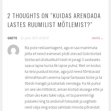
2 THOUGHTS ON “
KUIDAS ARENDADA
LASTES RUUMILIST MÕTLEMIST?
”
GEETE
15. jaan. 2017 at 20:37
VASTA
Ma pole reklaamiagent, aga ei saa mainimata
jätta et need esimesel pildil olevad Goki klotsid
töötavad üllatuslikult hästi nii peagi 3 aastaseks
saava lapse kui ka 6k lapse puhul. Meil on kodus
ka teisi puidust klotse, aga just need tõmbavad
silmnähtavalt vanema lapse fantaasia tööle ja ta
tõesti mängib ja katsetab nendega. Ka 6k puhul
on see üks hittidest, annan klotsid alusega ette ja
võtan üks-kaks tükki välja, et ta paremini ligi
pääseks ning ta andunult loksutab ja urgitseb
neid välja ning edasi sahistab mööda põrandat.