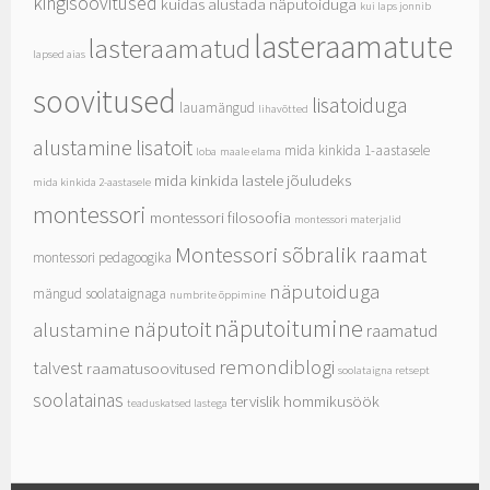
kingisoovitused
kuidas alustada näputoiduga
kui laps jonnib
lasteraamatute
lasteraamatud
lapsed aias
soovitused
lisatoiduga
lauamängud
lihavõtted
alustamine
lisatoit
mida kinkida 1-aastasele
loba
maale elama
mida kinkida lastele jõuludeks
mida kinkida 2-aastasele
montessori
montessori filosoofia
montessori materjalid
Montessori sõbralik raamat
montessori pedagoogika
näputoiduga
mängud soolataignaga
numbrite õppimine
näputoitumine
näputoit
alustamine
raamatud
remondiblogi
talvest
raamatusoovitused
soolataigna retsept
soolatainas
tervislik hommikusöök
teaduskatsed lastega