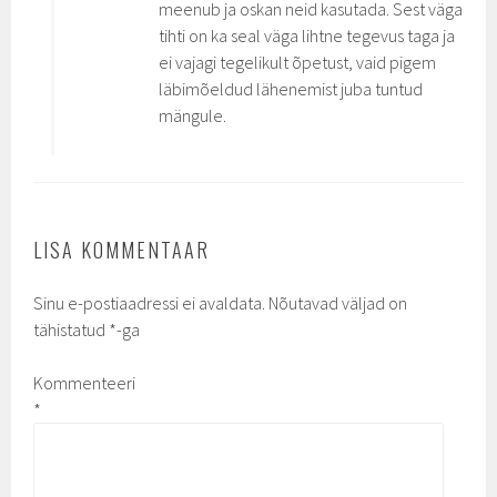
meenub ja oskan neid kasutada. Sest väga
tihti on ka seal väga lihtne tegevus taga ja
ei vajagi tegelikult õpetust, vaid pigem
läbimõeldud lähenemist juba tuntud
mängule.
LISA KOMMENTAAR
Sinu e-postiaadressi ei avaldata.
Nõutavad väljad on
tähistatud
*
-ga
Kommenteeri
*