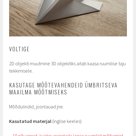
VOLTIGE
2D objekti muutmine 3D objekitiks aitab kaasa ruumilise taju
tekkimisele.
KASUTAGE MÕÕTEVAHENDEID ÜMBRITSEVA
MAAILMA MÕÕTMISEKS
Mõõdulindid, joonlauad jne.
Kasutatud materjal
(inglise keeles):
–
10 nõuannet, kuidas arendada lapse ruumilist mõtlemist