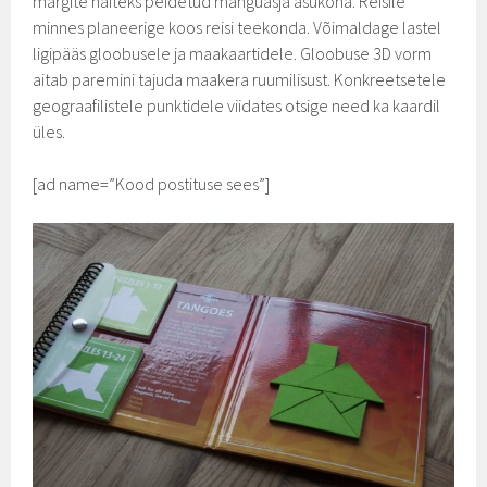
märgite näiteks peidetud mänguasja asukoha. Reisile
minnes planeerige koos reisi teekonda. Võimaldage lastel
ligipääs gloobusele ja maakaartidele. Gloobuse 3D vorm
aitab paremini tajuda maakera ruumilisust. Konkreetsetele
geograafilistele punktidele viidates otsige need ka kaardil
üles.
[ad name=”Kood postituse sees”]