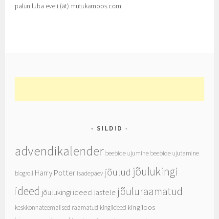
palun luba eveli (ät) mutukamoos.com.
SILDID
advendikalender
beebide ujumine
beebide ujutamine
jõulukingi
jõulud
Harry Potter
blogroll
isadepäev
ideed
jõuluraamatud
jõulukingi ideed lastele
kingiloos
keskkonnateemalised raamatud
kingiideed