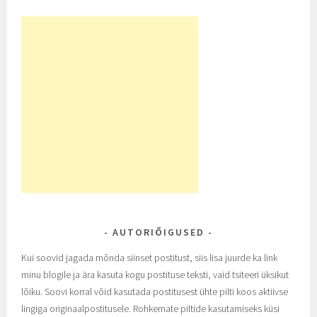
AUTORIÕIGUSED
Kui soovid jagada mõnda siinset postitust, siis lisa juurde ka link
minu blogile ja ära kasuta kogu postituse teksti, vaid tsiteeri üksikut
lõiku. Soovi korral võid kasutada postitusest ühte pilti koos aktiivse
lingiga originaalpostitusele. Rohkemate piltide kasutamiseks küsi