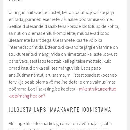
Uuringud näitavad, et lastel, kel on palutud jooniste järgi
ehitada, paraneb esemete visuaalse pööramise võime.
Selliseid ülesandeid saab teha kõikide klotsitüüpide kohta,
samuti on olemas ehituskomplekte, mis tulevad koos
ülesannete kaartidega. Ülesannete kaarte võib ka
internetist printida. Etteantud kavandite järgi ehitamine on
struktureeritud mäng, mida on nimetatud ka laste loovust
pärssivaks, sest laps teostab kellegi teise mõtteid, kuid
omad kasud on ka sellises mänguviisis. Laps peab
analüüsima nähtut, aru saama, millistest osadest koosneb
tervik ja peab olema võimeline detaile oma vaimusilmas
pöörama. Loe lisaks (inglise keeles) –
miks struktureeritud
klotsimäng hea on?
JULGUSTA LAPSI MAAKAARTE JOONISTAMA
Alustage lihtsate kaartidega oma toast või majast, kuhu