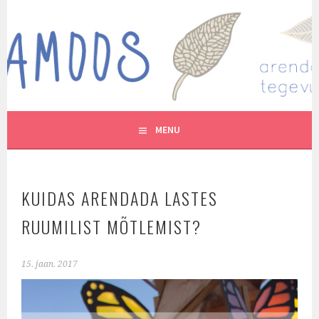
Skip
to
MUTUKAMOOS
content
ARENDAVAID TEGEVUSI LASTEGA
MENU
KUIDAS ARENDADA LASTES
RUUMILIST MÕTLEMIST?
15. jaan. 2017