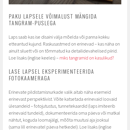
PAKU LAPSELE VÕIMALUST MÄNGIDA
TANGRAM-PUSLEGA
Laps saab kas ise disaini välja mõelda või panna kokku
etteantud kujund. Raskusastmed on erinevad – kas näha on
ainult siluett või on tõmmatud ka detailidevahelised piirid.
Loe lisaks (inglise keeles) –
miks tangramid on kasulikud?
LASE LAPSEL EKSPERIMENTEERIDA
FOTOKAAMERAGA
Erinevate pildistamisnurkade valik aitab näha esemeid
erinevast perspektiivist. Võite katsetada erinevaid loovaid
ülesandeid – fotojutustus, tunnetekaardid (laps imiteerib
erinevaid tundeid), dokumenteerida oma päeva või matkal
nähtut, koguda loomajälgi, mõõta muutusi aja jooksul
(sama lill erinevatel päeva hetkedel). Loe lisaks (inglise