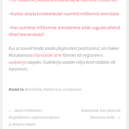
–
Kuidas aidata koolieelikutel ruumilist mõtlemist arendada
–
Kas ruumilise mõtlemise arendamine aitab sugudevahelist
lõhet leevendada?
Kui sa soovid teada saada järgmistest postitustest, siis hakka
Mutukamoosi
Facebooki lehe
fänniks või registreeru
uudiskirja
saajaks. Uudiskirja saadan välja kord nädalas või
harvemini.
Posted in:
Koolieelik
,
Numbrid ja arvutamine
POST
Aasta kokkuvõte –
Raamatud, mis panevad
NAVIGATION
blogindusest, superemandusest
fantaasia tööle
ja kõigest muust