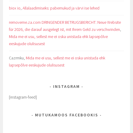
biox io
,
Allalaadimiseks: pabernukud ja värvi ise lehed
removeme.za.com DRINGENDER BETRUGSBERICHT: Neue Website
für 2026, die darauf ausgelegt ist, mit Ihrem Geld zu verschwinden
,
Mida me ei usu, sellest me ei oska unistada ehk lapsepõlve
eeskujude olulisusest
Cazrmku
,
Mida me ei usu, sellest me ei oska unistada ehk
lapsepõlve eeskujude olulisusest
INSTAGRAM
[instagram-feed]
MUTUKAMOOS FACEBOOKIS