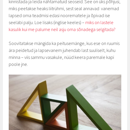
kinnistada ja leida nähtamatuid seoseid. See on üks põhjusi,
miks peetakse heaks liitrühmi, sest seal annavad vanemad
lapsed oma teadmisi edasi noorematele ja õpivad ise
seeläbi palju. Loe lisaks (inglise keeles) –
miks on lastele
kasulik kui me palume neil asju oma sõnadega selgitada?
Soovitatakse mängida ka peitusemänge, kus ese on ruumis
ära peidetud ja lapsevanem juhendab last suuliselt, kuhu
minna – viis sammu vasakule, nüüd keera paremale kapi
poole jne.