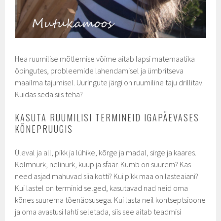
Hea ruumilise mõtlemise võime aitab lapsi matemaatika
õpingutes, probleemide lahendamisel ja ümbritseva
maailma tajumisel. Uuringute järgi on ruumiline taju drillitav.
Kuidas seda siis teha?
KASUTA RUUMILISI TERMINEID IGAPÄEVASES
KÕNEPRUUGIS
Üleval ja all, pikk ja lühike, kõrge ja madal, sirge ja kaares.
Kolmnurk, nelinurk, kuup ja sfäär. Kumb on suurem? Kas
need asjad mahuvad siia kotti? Kui pikk maa on lasteaiani?
Kui lastel on terminid selged, kasutavad nad neid oma
kõnes suurema tõenäosusega. Kui lasta neil kontseptsioone
ja oma avastusi lahti seletada, siis see aitab teadmisi