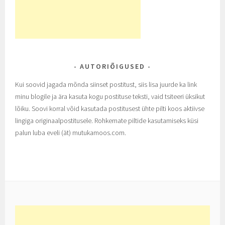
AUTORIÕIGUSED
Kui soovid jagada mõnda siinset postitust, siis lisa juurde ka link
minu blogile ja ära kasuta kogu postituse teksti, vaid tsiteeri üksikut
lõiku. Soovi korral võid kasutada postitusest ühte pilti koos aktiivse
lingiga originaalpostitusele. Rohkemate piltide kasutamiseks küsi
palun luba eveli (ät) mutukamoos.com.