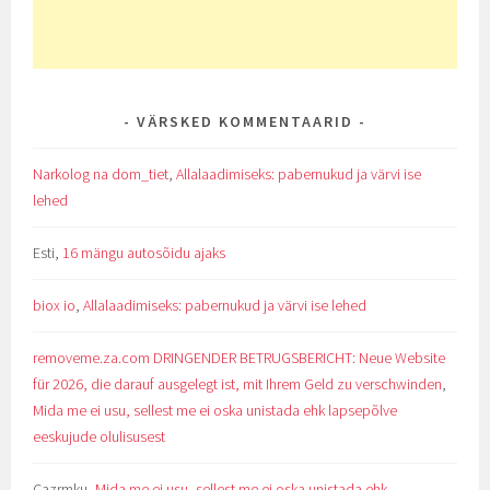
VÄRSKED KOMMENTAARID
Narkolog na dom_tiet
,
Allalaadimiseks: pabernukud ja värvi ise
lehed
Esti
,
16 mängu autosõidu ajaks
biox io
,
Allalaadimiseks: pabernukud ja värvi ise lehed
removeme.za.com DRINGENDER BETRUGSBERICHT: Neue Website
für 2026, die darauf ausgelegt ist, mit Ihrem Geld zu verschwinden
,
Mida me ei usu, sellest me ei oska unistada ehk lapsepõlve
eeskujude olulisusest
Cazrmku
,
Mida me ei usu, sellest me ei oska unistada ehk