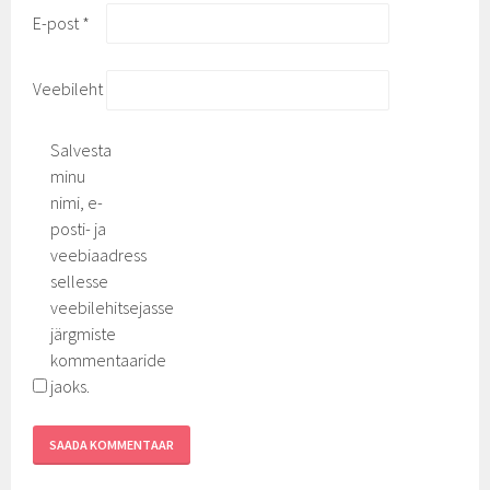
E-post
*
Veebileht
Salvesta
minu
nimi, e-
posti- ja
veebiaadress
sellesse
veebilehitsejasse
järgmiste
kommentaaride
jaoks.