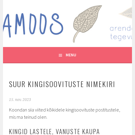
Skip
to
MUTUKAMOOS
content
ARENDAVAID TEGEVUSI LASTEGA
MENU
SUUR KINGISOOVITUSTE NIMEKIRI
15. nov. 2023
Koondan siia viited kõikidele kingisoovituste postitustele,
mis ma teinud olen.
KINGID LASTELE, VANUSTE KAUPA