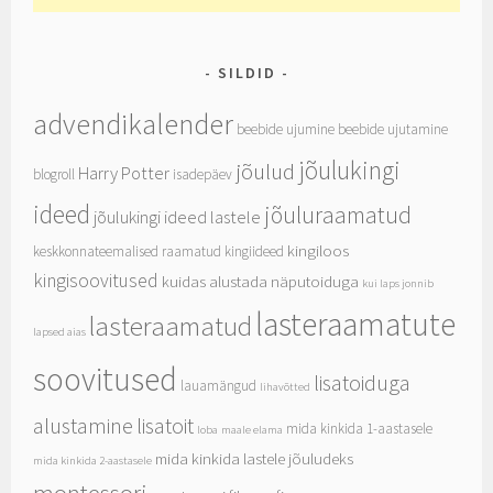
SILDID
advendikalender
beebide ujumine
beebide ujutamine
jõulukingi
jõulud
Harry Potter
blogroll
isadepäev
ideed
jõuluraamatud
jõulukingi ideed lastele
kingiloos
keskkonnateemalised raamatud
kingiideed
kingisoovitused
kuidas alustada näputoiduga
kui laps jonnib
lasteraamatute
lasteraamatud
lapsed aias
soovitused
lisatoiduga
lauamängud
lihavõtted
alustamine
lisatoit
mida kinkida 1-aastasele
loba
maale elama
mida kinkida lastele jõuludeks
mida kinkida 2-aastasele
montessori