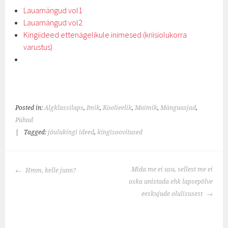
Lauamängud vol1
Lauamängud vol2
Kingiideed ettenägelikule inimesed (kriisiolukorra
varustus)
Posted in:
Algklassilaps
,
Imik
,
Koolieelik
,
Maimik
,
Mänguasjad
,
Pühad
|
Tagged:
jõulukingi ideed
,
kingisoovitused
POST
Mida me ei usu, sellest me ei
Hmm, kelle junn?
NAVIGATION
oska unistada ehk lapsepõlve
eeskujude olulisusest