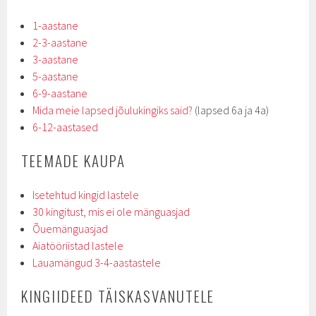
1-aastane
2-3-aastane
3-aastane
5-aastane
6-9-aastane
Mida meie lapsed jõulukingiks said?
(lapsed 6a ja 4a)
6-12-aastased
TEEMADE KAUPA
Isetehtud kingid lastele
30 kingitust, mis ei ole mänguasjad
Õuemänguasjad
Aiatööriistad lastele
Lauamängud 3-4-aastastele
KINGIIDEED TÄISKASVANUTELE