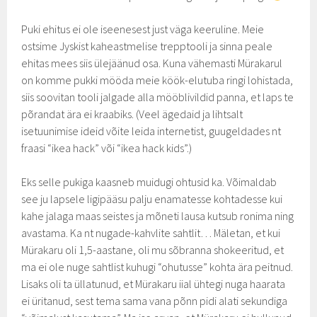
Puki ehitus ei ole iseenesest just väga keeruline. Meie
ostsime Jyskist kaheastmelise trepptooli ja sinna peale
ehitas mees siis ülejäänud osa. Kuna vähemasti Mürakarul
on komme pukki mööda meie köök-elutuba ringi lohistada,
siis soovitan tooli jalgade alla mööblivildid panna, et laps te
põrandat ära ei kraabiks. (Veel ägedaid ja lihtsalt
isetuunimise ideid võite leida internetist, guugeldades nt
fraasi “ikea hack” või “ikea hack kids”.)
Eks selle pukiga kaasneb muidugi ohtusid ka. Võimaldab
see ju lapsele ligipääsu palju enamatesse kohtadesse kui
kahe jalaga maas seistes ja mõneti lausa kutsub ronima ning
avastama. Ka nt nugade-kahvlite sahtlit… Mäletan, et kui
Mürakaru oli 1,5-aastane, oli mu sõbranna shokeeritud, et
ma ei ole nuge sahtlist kuhugi “ohutusse” kohta ära peitnud.
Lisaks oli ta üllatunud, et Mürakaru iial ühtegi nuga haarata
ei üritanud, sest tema sama vana põnn pidi alati sekundiga