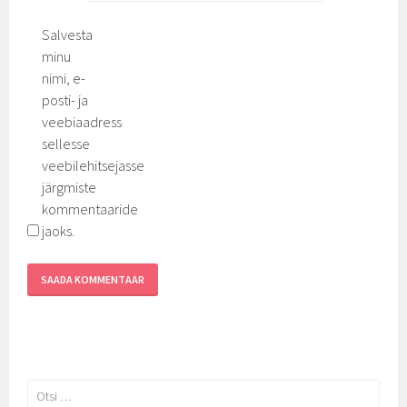
Salvesta
minu
nimi, e-
posti- ja
veebiaadress
sellesse
veebilehitsejasse
järgmiste
kommentaaride
jaoks.
Otsi: