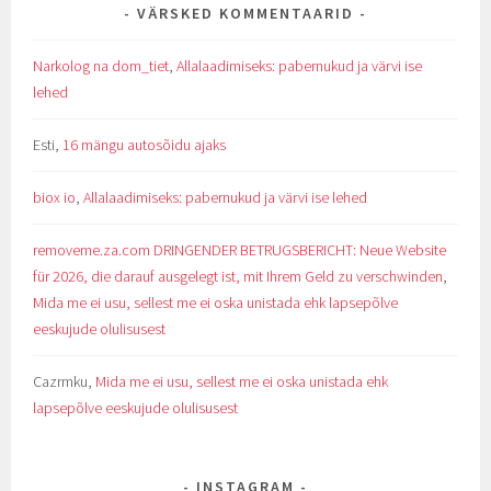
VÄRSKED KOMMENTAARID
Narkolog na dom_tiet
,
Allalaadimiseks: pabernukud ja värvi ise
lehed
Esti
,
16 mängu autosõidu ajaks
biox io
,
Allalaadimiseks: pabernukud ja värvi ise lehed
removeme.za.com DRINGENDER BETRUGSBERICHT: Neue Website
für 2026, die darauf ausgelegt ist, mit Ihrem Geld zu verschwinden
,
Mida me ei usu, sellest me ei oska unistada ehk lapsepõlve
eeskujude olulisusest
Cazrmku
,
Mida me ei usu, sellest me ei oska unistada ehk
lapsepõlve eeskujude olulisusest
INSTAGRAM