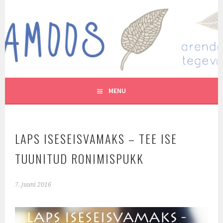
Skip
to
MUTUKAMOOS
content
ARENDAVAID TEGEVUSI LASTEGA
MENU
LAPS ISESEISVAMAKS – TEE ISE
TUUNITUD RONIMISPUKK
7. juuni 2016