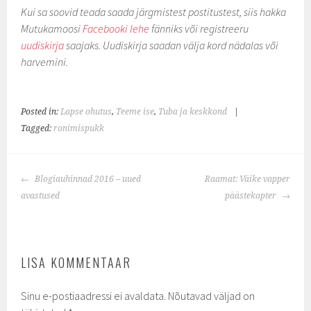
Kui sa soovid teada saada järgmistest postitustest, siis hakka
Mutukamoosi
Facebooki lehe
fänniks või registreeru
uudiskirja
saajaks. Uudiskirja saadan välja kord nädalas või
harvemini.
Posted in:
Lapse ohutus
,
Teeme ise
,
Tuba ja keskkond
|
Tagged:
ronimispukk
POST
Blogiauhinnad 2016 – uued
Raamat: Väike vapper
NAVIGATION
avastused
päästekopter
LISA KOMMENTAAR
Sinu e-postiaadressi ei avaldata.
Nõutavad väljad on