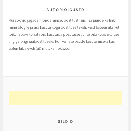
AUTORIÕIGUSED
Kui soovid jagada mõnda siinset postitust, siis lisa juurde ka link
minu blogile ja ära kasuta kogu postituse teksti, vaid tsiteeri üksikut
lõiku. Soovi korral võid kasutada postitusest ühte pilti koos aktiivse
lingiga originaalpostitusele. Rohkemate piltide kasutamiseks küsi
palun luba eveli (ät) mutukamoos.com.
SILDID