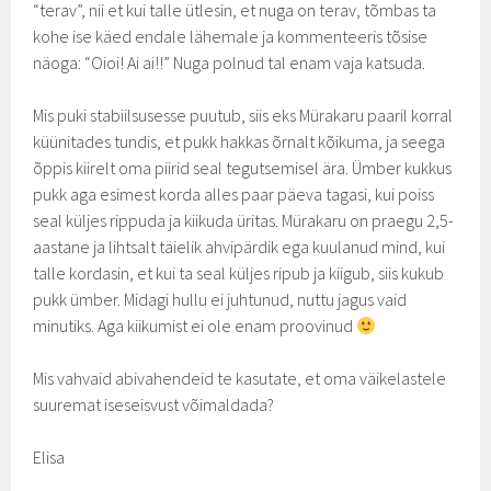
“terav”, nii et kui talle ütlesin, et nuga on terav, tõmbas ta
kohe ise käed endale lähemale ja kommenteeris tõsise
näoga: “Oioi! Ai ai!!” Nuga polnud tal enam vaja katsuda.
Mis puki stabiilsusesse puutub, siis eks Mürakaru paaril korral
küünitades tundis, et pukk hakkas õrnalt kõikuma, ja seega
õppis kiirelt oma piirid seal tegutsemisel ära. Ümber kukkus
pukk aga esimest korda alles paar päeva tagasi, kui poiss
seal küljes rippuda ja kiikuda üritas. Mürakaru on praegu 2,5-
aastane ja lihtsalt täielik ahvipärdik ega kuulanud mind, kui
talle kordasin, et kui ta seal küljes ripub ja kiigub, siis kukub
pukk ümber. Midagi hullu ei juhtunud, nuttu jagus vaid
minutiks. Aga kiikumist ei ole enam proovinud
Mis vahvaid abivahendeid te kasutate, et oma väikelastele
suuremat iseseisvust võimaldada?
Elisa