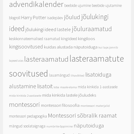
advendikalender
beebide ujumine
beebide ujutamine
jõulukingi
jõulud
Harry Potter
blogroll
isadepäev
ideed
jõuluraamatud
jõulukingi ideed lastele
kingiloos
keskkonnateemalised raamatud
kingiideed
kingisoovitused
kuidas alustada näputoiduga
kui laps jonnib
lasteraamatute
lasteraamatud
lapsed aias
soovitused
lisatoiduga
lauamängud
lihavõtted
alustamine
lisatoit
mida kinkida 1-aastasele
loba
maale elama
mida kinkida lastele jõuludeks
mida kinkida 2-aastasele
montessori
montessori filosoofia
montessori materjalid
Montessori sõbralik raamat
montessori pedagoogika
näputoiduga
mängud soolataignaga
numbrite õppimine