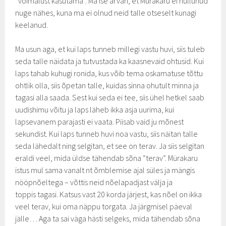
“võimalust kasutama”. Ma ise arvan, et Mürakaru ei hullunud
nuge nähes, kuna ma ei olnud neid talle otseselt kunagi
keelanud.
Ma usun aga, et kui laps tunneb millegi vastu huvi, siis tuleb
seda talle näidata ja tutvustada ka kaasnevaid ohtusid. Kui
laps tahab kuhugi ronida, kus võib tema oskamatuse tõttu
ohtlik olla, siis õpetan talle, kuidas sinna ohutult minna ja
tagasi alla saada. Sest kui seda ei tee, siis ühel hetkel saab
uudishimu võitu ja laps läheb ikka asja uurima, kui
lapsevanem parajasti ei vaata. Piisab vaid ju mõnest
sekundist. Kui laps tunneb huvi noa vastu, siis näitan talle
seda lähedalt ning selgitan, et see on terav. Ja siis selgitan
eraldi veel, mida üldse tähendab sõna “terav”. Mürakaru
istus mul sama vanalt nt õmblemise ajal süles ja mängis
nööpnõeltega – võttis neid nõelapadjast välja ja
toppis tagasi. Katsus vast 20 korda järjest, kas nõel on ikka
veel terav, kui oma näppu torgata. Ja järgmisel päeval
jälle… Aga ta sai väga hästi selgeks, mida tähendab sõna