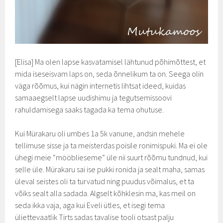
[Elisa] Ma olen lapse kasvatamisel lähtunud põhimõttest, et
mida iseseisvam laps on, seda õnnelikum ta on. Seega olin
väga rõõmus, kui nägin internetis lihtsat ideed, kuidas
samaaegselt lapse uudishimu ja tegutsemissoovi
rahuldamisega saaks tagada ka tema ohutuse.
Kui Mürakaru oli umbes 1a 5k vanune, andsin mehele
tellimuse sisse ja ta meisterdas poisile ronimispuki. Ma ei ole
ühegi meie “mööblieseme” üle nii suurt rõõmu tundnud, kui
selle üle. Mürakaru sai ise pukki ronida ja sealt maha, samas
üleval seistes oli ta turvatud ning puudus võimalus, et ta
võiks sealt alla sadada. Algselt kõhklesin ma, kas meil on
seda ikka vaja, aga kui Eveli ütles, et isegi tema
üliettevaatlik Tirts sadas tavalise tooli otsast palju