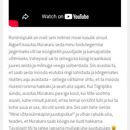
Ronimispukk on meil seni mitmel moel kasulik olnud.
Algselt kasutas Mürakaru seda minu toidutegemise
jälgimiseks või ise köögiletilt puuviljade ja kamapallide
võtmiseks. Vahepeal sai ta sellega ka köögi kraanikausi
juures seista ja mõnuga veega solberdada. Siis avastas ta,
et saab seda mööda elutuba ringi lohistada ja kõrgemates
riiulites asju avastada – sellega vältisime ohtu, et ta mööda
riiuleid ronima hakkaks ja sealt alla sajaks. Kui Tiigriplika
sündis, avastas Mürakaru pea iga kord, kui titte söötma
asusin, kahe minuti pärast, et ka temal on kõht tühi ja kui ta
kohe süüa ei saa, siis vist sureb ära. Siis sain talle öelda:
“Mine võta külmkapist juustupulka!” ja võisin rahulik olla,
teades, et Mürakaru saab köögis ise ilusti hakkama.
Tavaliselt tõi ta lahke lapsena mullegi ühe juustupulga