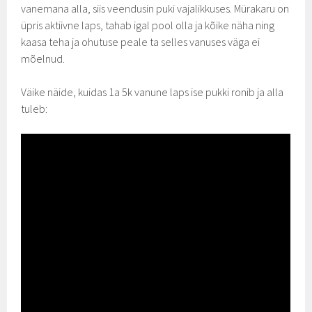
vanemana alla, siis veendusin puki vajalikkuses. Mürakaru on
üpris aktiivne laps, tahab igal pool olla ja kõike näha ning
kaasa teha ja ohutuse peale ta selles vanuses väga ei
mõelnud.
Väike näide, kuidas 1a 5k vanune laps ise pukki ronib ja alla
tuleb: