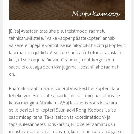
[Elisa] Avastasin taas ühe pisut teistmoodi raamatu
tehnikahuvilistele. “Väike vapper päästekopter” annab
väikesele lugejale võimaluse ise piloodiks hakata ja kopterit
läbi maailma juhtida. Arvustuse jaoks infot otsides avastasin
küll, et see on juba “iidvana” raamat ja eriti kerge seda
saada ei ole, aga pean ikka jagama – sest nii lahe raamat
on.
Raamatus saab magnetkangi abil väikest helikopterit läbi
lehekülgedes olevate aukude juhtida ja nii päästeloos ise
kaasa mängida. Mürakaru (2,5a) läks üpris pöördesse ära
selle peale. Helikopter! Suur laev! Rong! Koobas! Ja ise
saab midagi teha! Tavaliselt on ta koordinatsiooni- ja
täpsusülesannetes üpris kärsitu, kuid selle raamatu sisu
innustas teda pusima ja pusima, kuni sai helikopteri õigesse