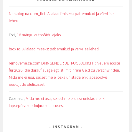
Narkolog na dom_tiet
,
Allalaadimiseks: pabernukud ja värvi ise
lehed
Esti
,
16 mängu autosõidu ajaks
biox io
,
Allalaadimiseks: pabernukud ja värvi ise lehed
removeme.za.com DRINGENDER BETRUGSBERICHT: Neue Website
für 2026, die darauf ausgelegt ist, mit Ihrem Geld zu verschwinden
,
Mida me ei usu, sellest me ei oska unistada ehk lapsepõlve
eeskujude olulisusest
Cazrmku
,
Mida me ei usu, sellest me ei oska unistada ehk
lapsepõlve eeskujude olulisusest
INSTAGRAM