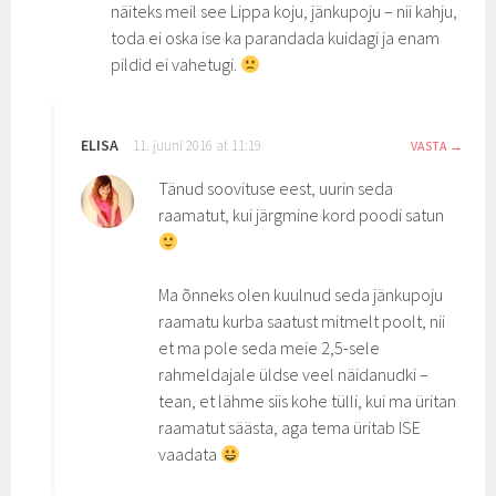
näiteks meil see Lippa koju, jänkupoju – nii kahju,
toda ei oska ise ka parandada kuidagi ja enam
pildid ei vahetugi.
ELISA
11. juuni 2016 at 11:19
VASTA
Tänud soovituse eest, uurin seda
raamatut, kui järgmine kord poodi satun
Ma õnneks olen kuulnud seda jänkupoju
raamatu kurba saatust mitmelt poolt, nii
et ma pole seda meie 2,5-sele
rahmeldajale üldse veel näidanudki –
tean, et lähme siis kohe tülli, kui ma üritan
raamatut säästa, aga tema üritab ISE
vaadata