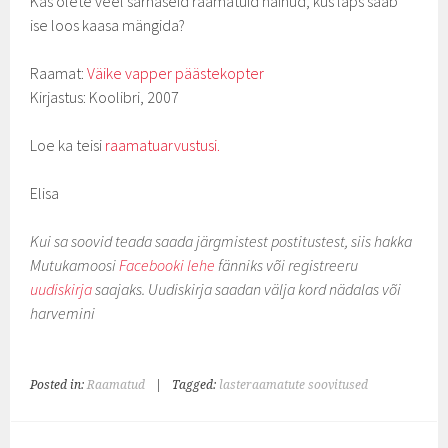
Kas olete veel sarnaseid raamatuid näinud, kus laps saab
ise loos kaasa mängida?
Raamat:
Väike vapper päästekopter
Kirjastus: Koolibri, 2007
Loe ka teisi
raamatuarvustusi.
Elisa
Kui sa soovid teada saada järgmistest postitustest, siis hakka
Mutukamoosi
Facebooki lehe
fänniks või registreeru
uudiskirja
saajaks. Uudiskirja saadan välja kord nädalas või
harvemini
Posted in:
Raamatud
|
Tagged:
lasteraamatute soovitused