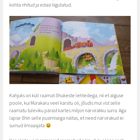
kohta rihitud ja edasi liigutatud.
Kahjuks on küll raamat õhukeste lehtedega, nii et alguse
poole, kui Mürakaru veel kärsitu oli, jõudis mul vist selle
raamatu tuleviku pärast kartes miljon närvirakku surra. Aga
lapse õhin selle pusimisega näitas, et need närvirakud ei
surnud ilmaasjata