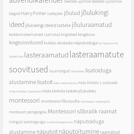
beebide ujumine
beebide ujutamine
jõulukingi
jõulud
Harry Potter
blogroll
isadepäev
ideed
jõuluraamatud
jõulukingi ideed lastele
kingiloos
keskkonnateemalised raamatud
kingiideed
kingisoovitused
kuidas alustada näputoiduga
kui laps jonnib
lasteraamatute
lasteraamatud
lapsed aias
soovitused
lisatoiduga
lauamängud
lihavõtted
alustamine
lisatoit
mida kinkida 1-aastasele
loba
maale elama
mida kinkida lastele jõuludeks
mida kinkida 2-aastasele
montessori
montessori filosoofia
montessori materjalid
Montessori sõbralik raamat
montessori pedagoogika
näputoiduga
mängud soolataignaga
numbrite õppimine
näputoitumine
näputoit
alustamine
raamatud