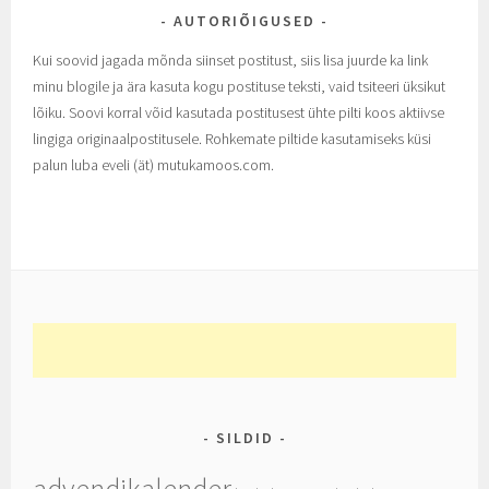
AUTORIÕIGUSED
Kui soovid jagada mõnda siinset postitust, siis lisa juurde ka link
minu blogile ja ära kasuta kogu postituse teksti, vaid tsiteeri üksikut
lõiku. Soovi korral võid kasutada postitusest ühte pilti koos aktiivse
lingiga originaalpostitusele. Rohkemate piltide kasutamiseks küsi
palun luba eveli (ät) mutukamoos.com.
SILDID
advendikalender