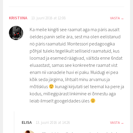
KRISTIINA
13. juuni 2016 at 12:08
VASTA
Ka meile kingiti see raamat aga ma päris ausalt
öeldes panin selle ära, sest ma olen eelistanud
nö päris raamatuid. Montessori pedagoogika
põhjal tuleks tegelikult selliseid raamatuid, kus
loomad ja esemed räägivad, vältida enne 6ndat
eluaastast, samas see konkreetne raamat vist
enam nii vanadele huvi ei paku. Muidugi ei pea
kõik seda järgima, lihtsalt minu arvamus ja
mõtisklus
kunagi kirjutati sel teemal ka pere ja
kodus, millegipärast linkimine ei õnnestu aga
leiab ilmselt googeldades üles
ELISA
13. juuni 2016 at 14:26
VASTA