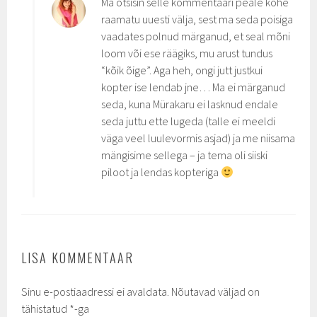
Ma otsisin selle kommentaari peale kohe
raamatu uuesti välja, sest ma seda poisiga
vaadates polnud märganud, et seal mõni
loom või ese räägiks, mu arust tundus
“kõik õige”. Aga heh, ongi jutt justkui
kopter ise lendab jne… Ma ei märganud
seda, kuna Mürakaru ei lasknud endale
seda juttu ette lugeda (talle ei meeldi
väga veel luulevormis asjad) ja me niisama
mängisime sellega – ja tema oli siiski
piloot ja lendas kopteriga
LISA KOMMENTAAR
Sinu e-postiaadressi ei avaldata.
Nõutavad väljad on
tähistatud
*
-ga