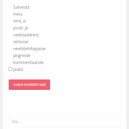
Salvesta
minu
nimi, e-
posti- ja
veebiaadress
sellesse
veebilehitsejasse
järgmiste
kommentaaride
jaoks.
Otsi: