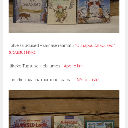
Talve saladused – sarnase raamatu
“Õunapuu saladused”
tutvustus MM-s
.
Hiireke Tupsu seikleb lumes –
Apollo link
Lumekuninganna ruumiline raamat –
MM tutvustus