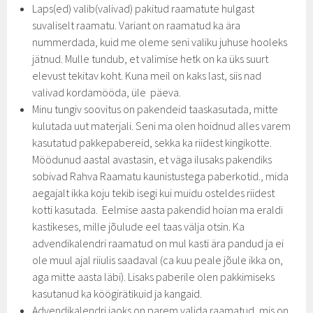
Laps(ed) valib(valivad) pakitud raamatute hulgast
suvaliselt raamatu. Variant on raamatud ka ära
nummerdada, kuid me oleme seni valiku juhuse hooleks
jätnud. Mulle tundub, et valimise hetk on ka üks suurt
elevust tekitav koht. Kuna meil on kaks last, siis nad
valivad kordamööda, üle päeva.
Minu tungiv soovitus on pakendeid taaskasutada, mitte
kulutada uut materjali. Seni ma olen hoidnud alles varem
kasutatud pakkepabereid, sekka ka riidest kingikotte.
Möödunud aastal avastasin, et väga ilusaks pakendiks
sobivad Rahva Raamatu kaunistustega paberkotid., mida
aegajalt ikka koju tekib isegi kui muidu osteldes riidest
kotti kasutada. Eelmise aasta pakendid hoian ma eraldi
kastikeses, mille jõulude eel taas välja otsin. Ka
advendikalendri raamatud on mul kasti ära pandud ja ei
ole muul ajal riiulis saadaval (ca kuu peale jõule ikka on,
aga mitte aasta läbi). Lisaks paberile olen pakkimiseks
kasutanud ka köögirätikuid ja kangaid.
Advendikalendri jaoks on parem valida raamatud, mis on