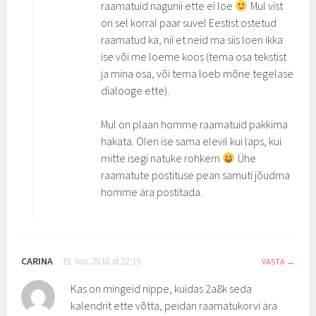
raamatuid nagunii ette ei loe
Mul vist
on sel korral paar suvel Eestist ostetud
raamatud ka, nii et neid ma siis loen ikka
ise või me loeme koos (tema osa tekstist
ja mina osa, või tema loeb mõne tegelase
dialooge ette).
Mul on plaan homme raamatuid pakkima
hakata. Olen ise sama elevil kui laps, kui
mitte isegi natuke rohkem
Ühe
raamatute postituse pean samuti jõudma
homme ära postitada.
CARINA
19. nov. 2018 at 22:15
VASTA
Kas on mingeid nippe, kuidas 2a8k seda
kalendrit ette võtta, peidan raamatukorvi ära