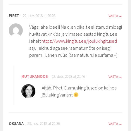
PIRET
22. nov. 2018 at 20:06
VASTA
Väga lahe idee!! Ma olen pikalt eelistanud midagi
huvitavat kinkida ja viimased aastad kingitus.ee
lehelt
https://www.kingitus.ee/joulukingitused
asju leidnud aga see raamatumõte on isegi
parem!! Lähen nüüd Raamatuturule surfama =)
MUTUKAMOOS
12. dets. 2018 at 21:46
VASTA
Aitäh, Piret! Elamuskingitused on ka hea
jõulukingivariant
OKSANA
25. nov. 2018 at 21:36
VASTA