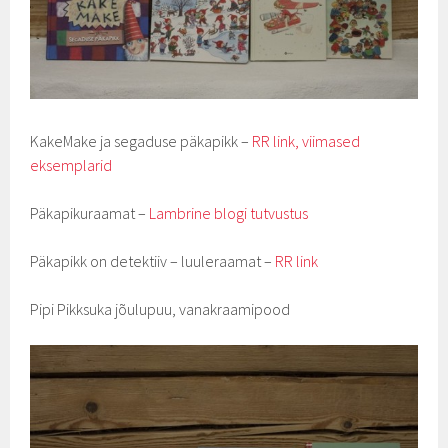
KakeMake ja segaduse päkapikk –
RR link, viimased
eksemplarid
Päkapikuraamat –
Lambrine blogi tutvustus
Päkapikk on detektiiv – luuleraamat –
RR link
Pipi Pikksuka jõulupuu, vanakraamipood