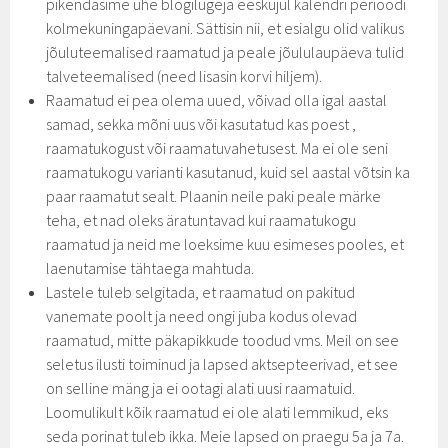
pikendasime ühe blogilugeja eeskujul kalendri perioodi
kolmekuningapäevani. Sättisin nii, et esialgu olid valikus
jõuluteemalised raamatud ja peale jõululaupäeva tulid
talveteemalised (need lisasin korvi hiljem).
Raamatud ei pea olema uued, võivad olla igal aastal
samad, sekka mõni uus või kasutatud kas poest ,
raamatukogust või raamatuvahetusest. Ma ei ole seni
raamatukogu varianti kasutanud, kuid sel aastal võtsin ka
paar raamatut sealt. Plaanin neile paki peale märke
teha, et nad oleks äratuntavad kui raamatukogu
raamatud ja neid me loeksime kuu esimeses pooles, et
laenutamise tähtaega mahtuda.
Lastele tuleb selgitada, et raamatud on pakitud
vanemate poolt ja need ongi juba kodus olevad
raamatud, mitte päkapikkude toodud vms. Meil on see
seletus ilusti toiminud ja lapsed aktsepteerivad, et see
on selline mäng ja ei ootagi alati uusi raamatuid.
Loomulikult kõik raamatud ei ole alati lemmikud, eks
seda porinat tuleb ikka. Meie lapsed on praegu 5a ja 7a.