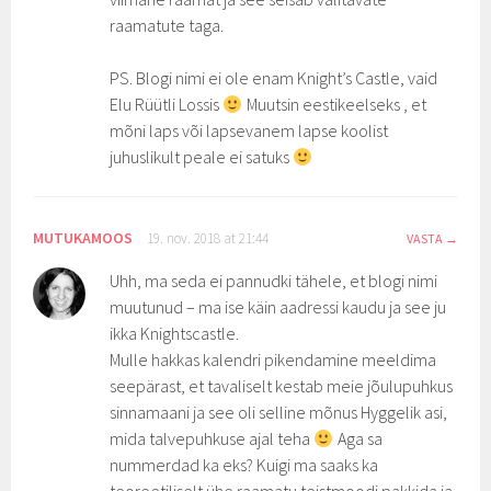
raamatute taga.
PS. Blogi nimi ei ole enam Knight’s Castle, vaid
Elu Rüütli Lossis
Muutsin eestikeelseks , et
mõni laps või lapsevanem lapse koolist
juhuslikult peale ei satuks
MUTUKAMOOS
19. nov. 2018 at 21:44
VASTA
Uhh, ma seda ei pannudki tähele, et blogi nimi
muutunud – ma ise käin aadressi kaudu ja see ju
ikka Knightscastle.
Mulle hakkas kalendri pikendamine meeldima
seepärast, et tavaliselt kestab meie jõulupuhkus
sinnamaani ja see oli selline mõnus Hyggelik asi,
mida talvepuhkuse ajal teha
Aga sa
nummerdad ka eks? Kuigi ma saaks ka