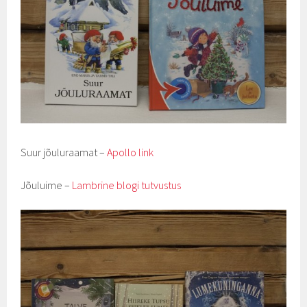
Suur jõuluraamat –
Apollo link
Jõuluime –
Lambrine blogi tutvustus