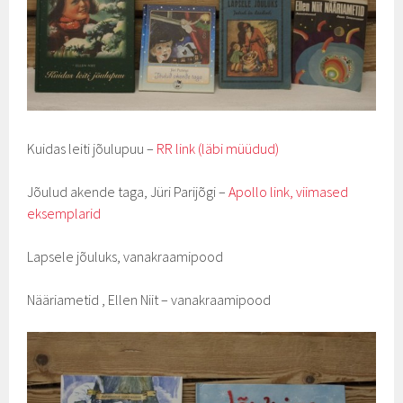
Kuidas leiti jõulupuu –
RR link (läbi müüdud)
Jõulud akende taga, Jüri Parijõgi –
Apollo link, viimased
eksemplarid
Lapsele jõuluks, vanakraamipood
Nääriametid , Ellen Niit – vanakraamipood