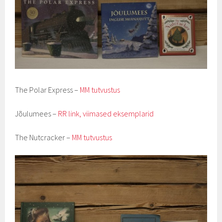
The Polar Express –
MM tutvustus
Jõulumees –
RR link, viimased eksemplarid
The Nutcracker –
MM tutvustus