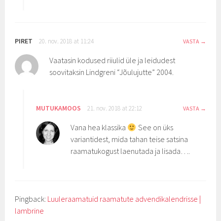
PIRET
20. nov. 2018 at 11:24
VASTA
Vaatasin kodused riiulid üle ja leidudest
soovitaksin Lindgreni “Jõulujutte” 2004.
MUTUKAMOOS
21. nov. 2018 at 22:12
VASTA
Vana hea klassika
See on üks
variantidest, mida tahan teise satsina
raamatukogust laenutada ja lisada….
Pingback:
Luuleraamatuid raamatute advendikalendrisse |
lambrine