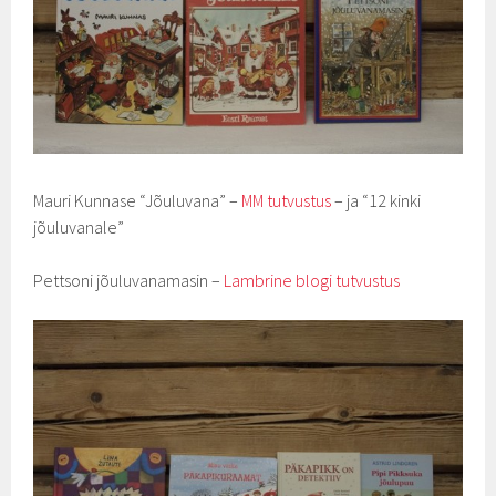
Mauri Kunnase “Jõuluvana” –
MM tutvustus
– ja “12 kinki
jõuluvanale”
Pettsoni jõuluvanamasin –
Lambrine blogi tutvustus