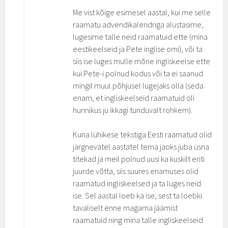
Me vist kõige esimesel aastal, kui me selle
raamatu advendikalendriga alustasime,
lugesime talle neid raamatuid ette (mina
eestikeelseid ja Pete inglise omi), või ta
siis ise luges mulle mõne ingliskeelse ette
kui Pete-i polnud kodus või ta ei saanud
mingil muul põhjusel lugejaks olla (seda
enam, et ingliskeelseid raamatuid oli
hunnikus ju ikkagi tunduvalt rohkem).
Kuna lühikese tekstiga Eesti raamatud olid
järgnevatel aastatel tema jaoks juba üsna
titekad ja meil polnud uusi ka kuskilt eriti
juurde võtta, siis suures enamuses olid
raamatud ingliskeelsed ja ta luges neid
ise. Sel aastal loeb ka ise, sest ta loebki
tavaliselt enne magama jäämist
raamatuid ning mina talle ingliskeelseid