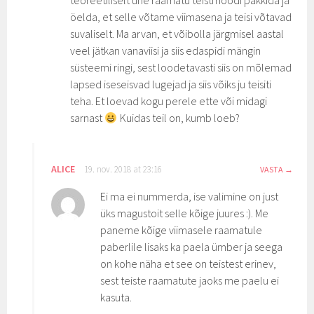
teoreetiliselt ühe raamatu teistmoodi pakkida ja
öelda, et selle võtame viimasena ja teisi võtavad
suvaliselt. Ma arvan, et võibolla järgmisel aastal
veel jätkan vanaviisi ja siis edaspidi mängin
süsteemi ringi, sest loodetavasti siis on mõlemad
lapsed iseseisvad lugejad ja siis võiks ju teisiti
teha. Et loevad kogu perele ette või midagi
sarnast
Kuidas teil on, kumb loeb?
ALICE
19. nov. 2018 at 23:16
VASTA
Ei ma ei nummerda, ise valimine on just
üks magustoit selle kõige juures :). Me
paneme kõige viimasele raamatule
paberlile lisaks ka paela ümber ja seega
on kohe näha et see on teistest erinev,
sest teiste raamatute jaoks me paelu ei
kasuta.