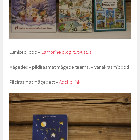
Lumised lood –
Lambrine blogi tutvustus
Mägedes – pildiraamat mägede teemal – vanakraamipood
Pildiraamat mägedest –
Apollo link