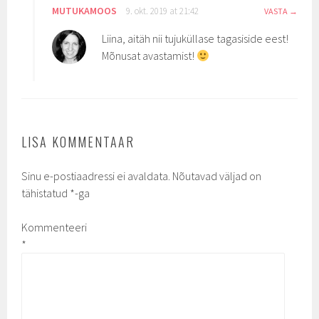
MUTUKAMOOS
9. okt. 2019 at 21:42
VASTA
Liina, aitäh nii tujuküllase tagasiside eest!
Mõnusat avastamist!
LISA KOMMENTAAR
Sinu e-postiaadressi ei avaldata.
Nõutavad väljad on
tähistatud
*
-ga
Kommenteeri
*