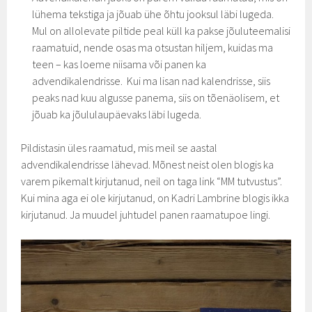
lühema tekstiga ja jõuab ühe õhtu jooksul läbi lugeda.
Mul on allolevate piltide peal küll ka pakse jõuluteemalisi
raamatuid, nende osas ma otsustan hiljem, kuidas ma
teen – kas loeme niisama või panen ka
advendikalendrisse. Kui ma lisan nad kalendrisse, siis
peaks nad kuu algusse panema, siis on tõenäolisem, et
jõuab ka jõululaupäevaks läbi lugeda.
Pildistasin üles raamatud, mis meil se aastal
advendikalendrisse lähevad. Mõnest neist olen blogis ka
varem pikemalt kirjutanud, neil on taga link “MM tutvustus”.
Kui mina aga ei ole kirjutanud, on Kadri Lambrine blogis ikka
kirjutanud. Ja muudel juhtudel panen raamatupoe lingi.