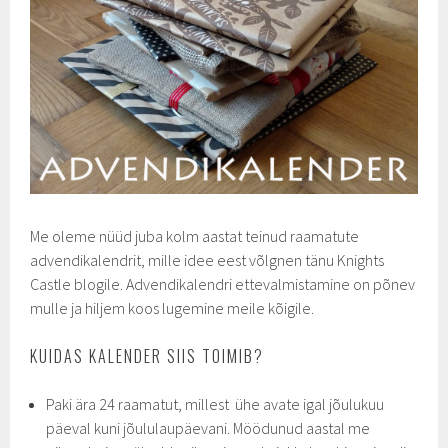
Me oleme nüüd juba kolm aastat teinud raamatute
advendikalendrit, mille idee eest võlgnen tänu Knights
Castle blogile. Advendikalendri ettevalmistamine on põnev
mulle ja hiljem koos lugemine meile kõigile.
KUIDAS KALENDER SIIS TOIMIB?
Paki ära 24 raamatut, millest ühe avate igal jõulukuu
päeval kuni jõululaupäevani. Möödunud aastal me