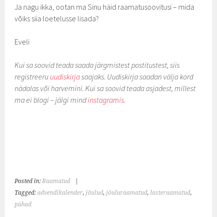
Ja nagu ikka, ootan ma Sinu häid raamatusoovitusi – mida
võiks siia loetelusse lisada?
Eveli
Kui sa soovid teada saada järgmistest postitustest, siis
registreeru
uudiskirja
saajaks. Uudiskirja saadan välja kord
nädalas või harvemini. Kui sa soovid teada asjadest, millest
ma ei blogi – jälgi mind
instagramis
.
Posted in:
Raamatud
|
Tagged:
advendikalender
,
jõulud
,
jõuluraamatud
,
lasteraamatud
,
pühad