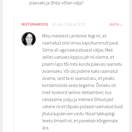
päevaks ja õhtul võtan välja?
MUTUKAMOOS
19. nov. 2018 at 22:23
VASTA
Minu meelest Lambrine tegi nii, et
raamatud olid virnas kapi/kummuti peal.
Silma all aga käeulatusest väljas. Meil
selles vanuses kippus jah nii olema, et
pisem laps tõi mitu korda päevas raamatu
avamiseks. Või siis pidime kaks raamatut
avama, sest ta ei saanud aru, et peaks
kordamööda seda tegema. Õnneks oli
meil tookord selline detsember, kus
rändasime palju ja mitmed õhtud jäid
vahele nii et lõpuks pidasid raamatud ilusti
jõululaupäevani vastu. Nüüd takkajärgi
teeks ilmselt nii, et paneksin kõrgemale
ära.