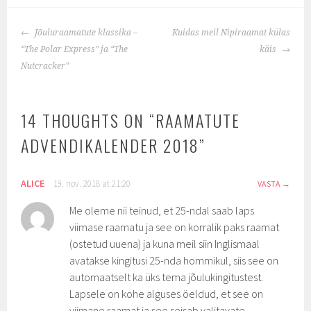
POST
Jõuluraamatute klassika –
Kuidas meil Nipiraamat külas
NAVIGATION
“The Polar Express” ja “The
käis
Nutcracker”
14 THOUGHTS ON “
RAAMATUTE
ADVENDIKALENDER 2018
”
ALICE
19. nov. 2018 at 21:20
VASTA
Me oleme nii teinud, et 25-ndal saab laps
viimase raamatu ja see on korralik paks raamat
(ostetud uuena) ja kuna meil siin Inglismaal
avatakse kingitusi 25-nda hommikul, siis see on
automaatselt ka üks tema jõulukingitustest.
Lapsele on kohe alguses öeldud, et see on
viimane raamat ja see seisab valitavate