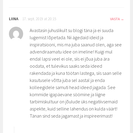
LIINA
17. sept. 2019 at 20:15
VASTA
Avastasin juhuslikult su blogi täna ja ei suuda
lugemist lõpetada. Nii ägedaid ideid ja
inspiratsiooni, mis ma juba saanud olen, aga see
advendiraamatu idee on imeline! Kuigi mul
endal lapsi veel ei ole, siis ei jõua juba ära
oodata, et tulevikus saaks seda ideed
rakendada ja kuna töötan lastega, siis saan selle
kasutusele võtta juba sel aastal ja enda
kolleegidele samuti head ideed jagada. See
kommide igapäevane söömine ja liigne
tarbimiskultuur on jõulude üks negatiivsemaid
aspekte, kuid selline lahendus on kulda väärt!
Tänan sind seda jagamast ja inspireerimast!