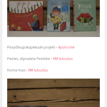
Pesulõksupäkapikkude projekt –
Apollo link
Peeter, sõpradele Peetrike –
MM tutvustus
Konna musi –
MM tutvustus