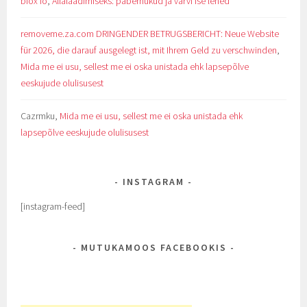
biox io
,
Allalaadimiseks: pabernukud ja värvi ise lehed
removeme.za.com DRINGENDER BETRUGSBERICHT: Neue Website
für 2026, die darauf ausgelegt ist, mit Ihrem Geld zu verschwinden
,
Mida me ei usu, sellest me ei oska unistada ehk lapsepõlve
eeskujude olulisusest
Cazrmku
,
Mida me ei usu, sellest me ei oska unistada ehk
lapsepõlve eeskujude olulisusest
INSTAGRAM
[instagram-feed]
MUTUKAMOOS FACEBOOKIS