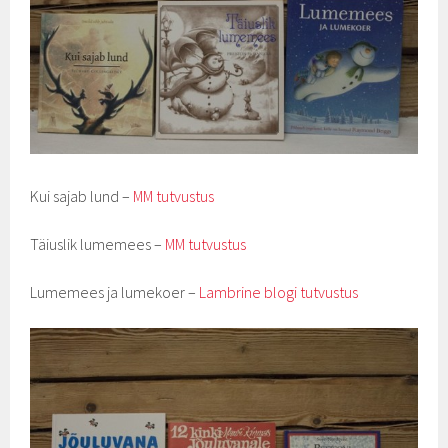
Kui sajab lund –
MM tutvustus
Täiuslik lumemees –
MM tutvustus
Lumemees ja lumekoer –
Lambrine blogi tutvustus