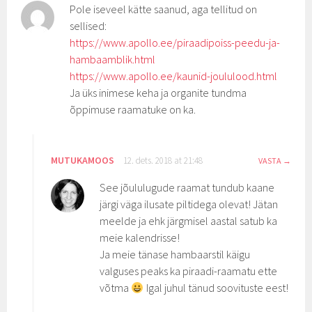
Pole iseveel kätte saanud, aga tellitud on
sellised:
https://www.apollo.ee/piraadipoiss-peedu-ja-
hambaamblik.html
https://www.apollo.ee/kaunid-joululood.html
Ja üks inimese keha ja organite tundma
õppimuse raamatuke on ka.
MUTUKAMOOS
12. dets. 2018 at 21:48
VASTA
See jõululugude raamat tundub kaane
järgi väga ilusate piltidega olevat! Jätan
meelde ja ehk järgmisel aastal satub ka
meie kalendrisse!
Ja meie tänase hambaarstil käigu
valguses peaks ka piraadi-raamatu ette
võtma
Igal juhul tänud soovituste eest!