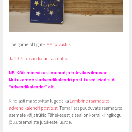
The game of light –
MM tutvustus
Ja 2019.a lisandunud raamatud
NB! Kõik minevikus ilmunud ja tulevikus ilmuvad
Mutukamoosi advendikalendri postitused leiad sildi
“
advendikalender
” alt.
Kindlasti ma soovitan lugeda ka
Lambrine raamatute
advendikalendri postitust
. Tema lisas puuduvate raamatute
asemele väljatrükid Tähekesest ja seal on korralik lingikogu
jõuluteemaliste jutukeste juurde.