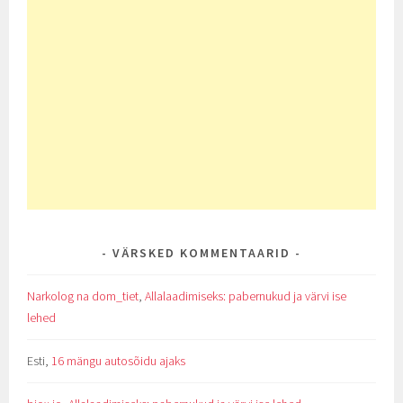
VÄRSKED KOMMENTAARID
Narkolog na dom_tiet
,
Allalaadimiseks: pabernukud ja värvi ise
lehed
Esti
,
16 mängu autosõidu ajaks