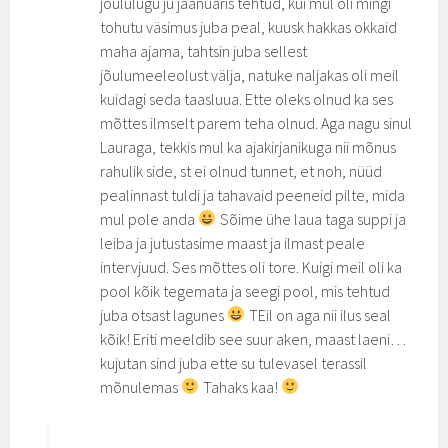
jõululugu ju jaanuaris tehtud, kui mul oli mingi
tohutu väsimus juba peal, kuusk hakkas okkaid
maha ajama, tahtsin juba sellest
jõulumeeleolust välja, natuke naljakas oli meil
kuidagi seda taasluua. Ette oleks olnud ka ses
mõttes ilmselt parem teha olnud. Aga nagu sinul
Lauraga, tekkis mul ka ajakirjanikuga nii mõnus
rahulik side, st ei olnud tunnet, et noh, nüüd
pealinnast tuldi ja tahavaid peeneid pilte, mida
mul pole anda
Sõime ühe laua taga suppi ja
leiba ja jutustasime maast ja ilmast peale
intervjuud. Ses mõttes oli tore. Kuigi meil oli ka
pool kõik tegemata ja seegi pool, mis tehtud
juba otsast lagunes
TEil on aga nii ilus seal
kõik! Eriti meeldib see suur aken, maast laeni…
kujutan sind juba ette su tulevasel terassil
mõnulemas
Tahaks kaa!