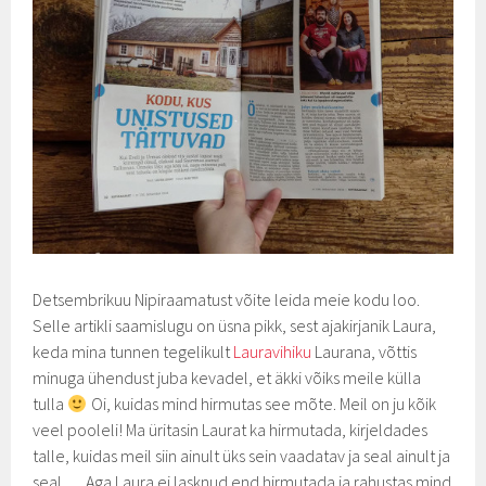
Detsembrikuu Nipiraamatust võite leida meie kodu loo.
Selle artikli saamislugu on üsna pikk, sest ajakirjanik Laura,
keda mina tunnen tegelikult
Lauravihiku
Laurana, võttis
minuga ühendust juba kevadel, et äkki võiks meile külla
tulla
Oi, kuidas mind hirmutas see mõte. Meil on ju kõik
veel pooleli! Ma üritasin Laurat ka hirmutada, kirjeldades
talle, kuidas meil siin ainult üks sein vaadatav ja seal ainult ja
seal… Aga Laura ei lasknud end hirmutada ja rahustas mind