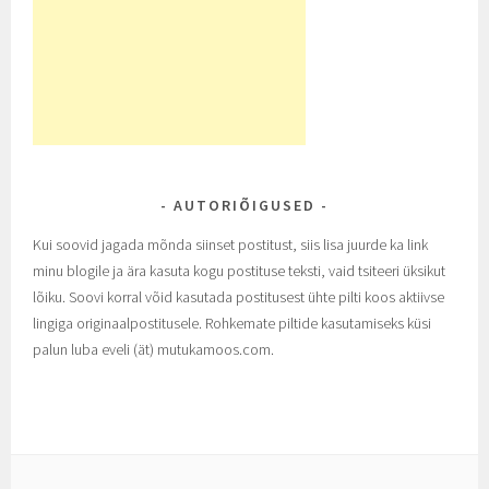
AUTORIÕIGUSED
Kui soovid jagada mõnda siinset postitust, siis lisa juurde ka link
minu blogile ja ära kasuta kogu postituse teksti, vaid tsiteeri üksikut
lõiku. Soovi korral võid kasutada postitusest ühte pilti koos aktiivse
lingiga originaalpostitusele. Rohkemate piltide kasutamiseks küsi
palun luba eveli (ät) mutukamoos.com.