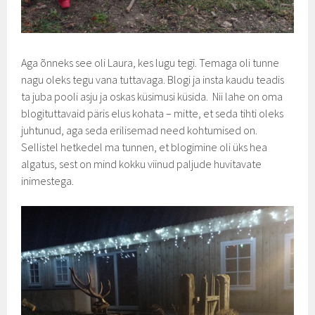
Aga õnneks see oli Laura, kes lugu tegi. Temaga oli tunne
nagu oleks tegu vana tuttavaga. Blogi ja insta kaudu teadis
ta juba pooli asju ja oskas küsimusi küsida. Nii lahe on oma
blogituttavaid päris elus kohata – mitte, et seda tihti oleks
juhtunud, aga seda erilisemad need kohtumised on.
Sellistel hetkedel ma tunnen, et blogimine oli üks hea
algatus, sest on mind kokku viinud paljude huvitavate
inimestega.