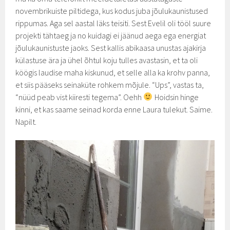
novembrikuiste piltidega, kus kodus juba jõulukaunistused
rippumas. Aga sel aastal läks teisiti. Sest Evelil oli tööl suure
projekti tähtaeg ja no kuidagi ei jäänud aega ega energiat
jõulukaunistuste jaoks. Sest kallis abikaasa unustas ajakirja
külastuse ära ja ühel õhtul koju tulles avastasin, et ta oli
köögis laudise maha kiskunud, et selle alla ka krohv panna,
et siis pääseks seinaküte rohkem mõjule. “Ups”, vastas ta,
“nüüd peab vist kiiresti tegema”. Oehh
Hoidsin hinge
kinni, et kas saame seinad korda enne Laura tulekut. Saime.
Napilt.