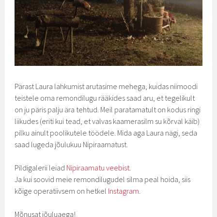
Pärast Laura lahkumist arutasime mehega, kuidas niimoodi
teistele oma remondilugu rääkides saad aru, et tegelikult
on ju päris palju ära tehtud. Meil paratamatult on kodus ringi
liikudes (eriti kui tead, et valvas kaamerasilm su kõrval käib)
pilku ainult poolikutele töödele. Mida aga Laura nägi, seda
saad lugeda jõulukuu Nipiraamatust.
Pildigalerii leiad
Nipiraamatu veebist
.
Ja kui soovid meie remondilugudel silma peal hoida, siis
kõige operatiivsem on hetkel
Instagram
.
Mõnusat jõuluaega!