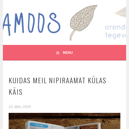
Skip
to
MUTUKAMOOS
content
ARENDAVAID TEGEVUSI LASTEGA
MENU
KUIDAS MEIL NIPIRAAMAT KÜLAS
KÄIS
12. dets. 2018