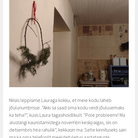
Niisiis leppisime Lauraga kokku, et meie kodu läheb
jõulunumbrisse. “Äkki sa saad oma kodu veidi jõulusemaks
ka teha?”, küsis Laura tagasihoidlikult. “Pole probleemi! Ma
alustangi kaunistamistega novembri keskpaigas, siis on
detsembris hea rahulik”, kekkasin ma. Selle kinnituseks sain
ma ka oma telefonilt meeldetuletusi aastataguste