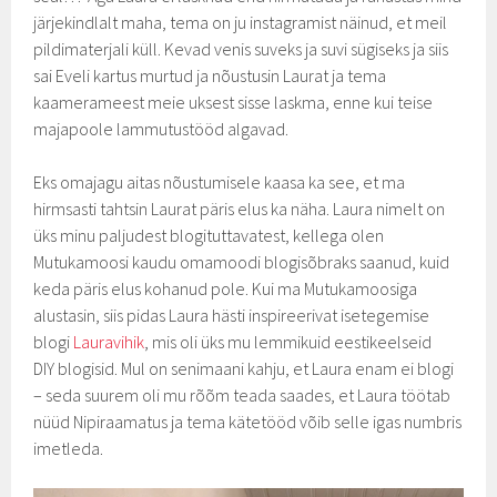
järjekindlalt maha, tema on ju instagramist näinud, et meil
pildimaterjali küll. Kevad venis suveks ja suvi sügiseks ja siis
sai Eveli kartus murtud ja nõustusin Laurat ja tema
kaamerameest meie uksest sisse laskma, enne kui teise
majapoole lammutustööd algavad.
Eks omajagu aitas nõustumisele kaasa ka see, et ma
hirmsasti tahtsin Laurat päris elus ka näha. Laura nimelt on
üks minu paljudest blogituttavatest, kellega olen
Mutukamoosi kaudu omamoodi blogisõbraks saanud, kuid
keda päris elus kohanud pole. Kui ma Mutukamoosiga
alustasin, siis pidas Laura hästi inspireerivat isetegemise
blogi
Lauravihik
, mis oli üks mu lemmikuid eestikeelseid
DIY blogisid. Mul on senimaani kahju, et Laura enam ei blogi
– seda suurem oli mu rõõm teada saades, et Laura töötab
nüüd Nipiraamatus ja tema kätetööd võib selle igas numbris
imetleda.