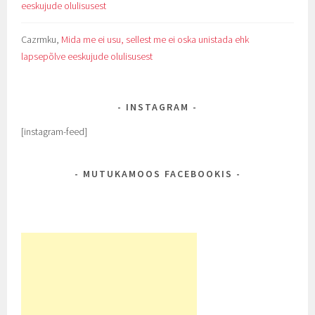
eeskujude olulisusest
Cazrmku
,
Mida me ei usu, sellest me ei oska unistada ehk
lapsepõlve eeskujude olulisusest
INSTAGRAM
[instagram-feed]
MUTUKAMOOS FACEBOOKIS