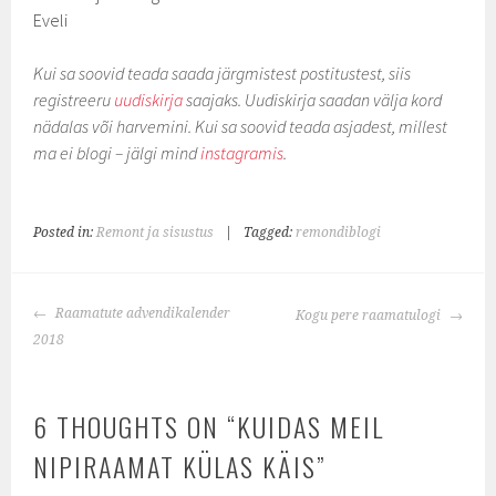
Eveli
Kui sa soovid teada saada järgmistest postitustest, siis
registreeru
uudiskirja
saajaks. Uudiskirja saadan välja kord
nädalas või harvemini. Kui sa soovid teada asjadest, millest
ma ei blogi – jälgi mind
instagramis
.
Posted in:
Remont ja sisustus
|
Tagged:
remondiblogi
POST
Raamatute advendikalender
Kogu pere raamatulogi
NAVIGATION
2018
6 THOUGHTS ON “
KUIDAS MEIL
NIPIRAAMAT KÜLAS KÄIS
”