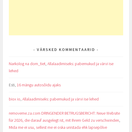
VÄRSKED KOMMENTAARID
Narkolog na dom_tiet
,
Allalaadimiseks: pabernukud ja värvi ise
lehed
Esti
,
16 mängu autosõidu ajaks
biox io
,
Allalaadimiseks: pabernukud ja värvi ise lehed
removeme.za.com DRINGENDER BETRUGSBERICHT: Neue Website
für 2026, die darauf ausgelegt ist, mit Ihrem Geld zu verschwinden
,
Mida me ei usu, sellest me ei oska unistada ehk lapsepõlve