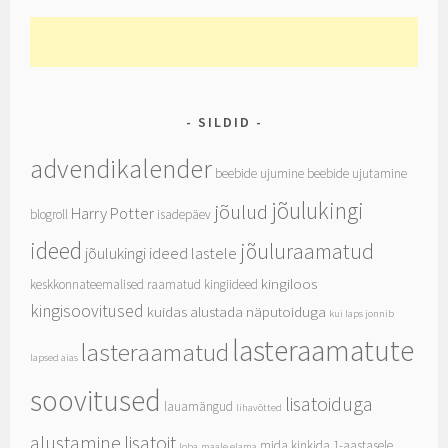
SILDID
advendikalender
beebide ujumine
beebide ujutamine
jõulukingi
jõulud
Harry Potter
blogroll
isadepäev
ideed
jõuluraamatud
jõulukingi ideed lastele
kingiloos
keskkonnateemalised raamatud
kingiideed
kingisoovitused
kuidas alustada näputoiduga
kui laps jonnib
lasteraamatute
lasteraamatud
lapsed aias
soovitused
lisatoiduga
lauamängud
lihavõtted
alustamine
lisatoit
mida kinkida 1-aastasele
loba
maale elama