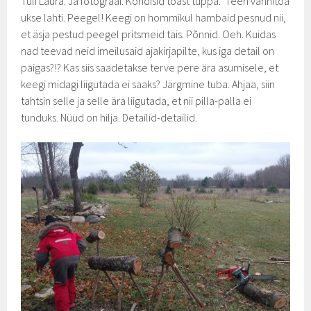
Tuli Laura. Ja fotograaf. Kõndisid toast tuppa. Teen vannitoa
ukse lahti. Peegel! Keegi on hommikul hambaid pesnud nii,
et äsja pestud peegel pritsmeid täis. Põnnid. Oeh. Kuidas
nad teevad neid imeilusaid ajakirjapilte, kus iga detail on
paigas?!? Kas siis saadetakse terve pere ära asumisele, et
keegi midagi liigutada ei saaks? Järgmine tuba. Ahjaa, siin
tahtsin selle ja selle ära liigutada, et nii pilla-palla ei
tunduks. Nüüd on hilja. Detailid-detailid.