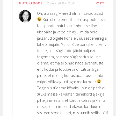
MUTUKAMOOS
12. dets. 2018 at 21:44
VASTA
Oh, ära räägi – need silmariivavad asjad
Kui sul on remont ja ehitus pooleli, siis
ikka paratamatult on ümbrus selline
uisapäisa ja vedeleb asju, mida pole
jaksanud õigele kohale viia, sest eneregia
läheb mujale. Mul oli õue pärast eriti kehv
tunne, sest sügistööd jäidki paljuski
tegemata, sest see sügis sattus selline
olema, et ma ei olnud nädalavahetustel
eriti kodus ja tööpäeva õhtuti on liiga
pime, et midagi korrastada. Taskulambi
valgel võiks aga nii agar ma ka pole
Tegin siis südame kõvaks – siin on päris elu
:)) Eks ma ise ka vaatan teinekord ajakirja
pilte ja imestan, et kõik nii korras ja klants,
et kas seal inimesed elavad ka. Nüüd ma
siis tean seda tunnet, mis sunnib sellist pilti