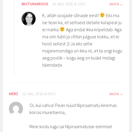
MUTUKAMOOS
14. dets. 2018 at 13:07
VASTA
K, aitäh soojade sõnade eest!
Eks ma
ise tean ka, et selliseid detaile külapeal ju
ei märka
Aga endal ikka kripeldab. Aga
ma olin tubli ja võtsin julguse kokku, et ei
hooli sellest :)) Ja eks selle
majaremondiga on ikka nii, et ta ongi kogu
aeg poolik – kogu aeg on kuskil midagi
täiendada.
HERZ
13. dets. 2018 at 09:01
VASTA
Oi, kui vahva! Pean nüüd Nipiraamatu kiiremas
korras muretsema,
Meie kodu lugu sai Nipiraamatusse eelmisel