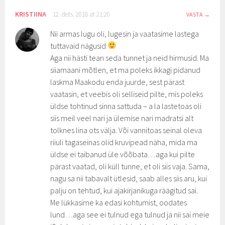
KRISTIINA
12. dets. 2018 at 21:20
VASTA
Nii armas lugu oli, lugesin ja vaatasime lastega
tuttavaid nägusid
Aga nii hästi tean seda tunnet ja neid hirmusid. Ma
siiamaani mõtlen, et ma poleks ikkagi pidanud
laskma Maakodu enda juurde, sest pärast
vaatasin, et veebis oli selliseid pilte, mis poleks
üldse tohtinud sinna sattuda – a la lastetoas oli
siis meil veel nari ja ülemise nari madratsi alt
tolknes lina ots välja. Või vannitoas seinal oleva
riiuli tagaseinas olid kruvipead näha, mida ma
üldse ei taibanud üle võõbata…aga kui pilte
pärast vaatad, oli küll tunne, et oli siis vaja. Sama,
nagu sa nii tabavalt ütlesid, saab alles siis aru, kui
palju on tehtud, kui ajakirjanikuga räägitud sai.
Me lükkasime ka edasi kohtumist, oodates
lund…aga see ei tulnud ega tulnud ja nii sai meie