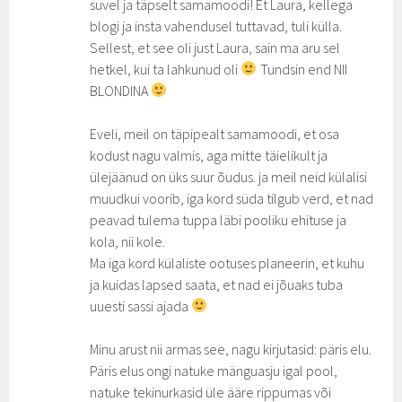
suvel ja täpselt samamoodi! Et Laura, kellega
blogi ja insta vahendusel tuttavad, tuli külla.
Sellest, et see oli just Laura, sain ma aru sel
hetkel, kui ta lahkunud oli
Tundsin end NII
BLONDINA
Eveli, meil on täpipealt samamoodi, et osa
kodust nagu valmis, aga mitte täielikult ja
ülejäänud on üks suur õudus. ja meil neid külalisi
muudkui voorib, iga kord süda tilgub verd, et nad
peavad tulema tuppa läbi pooliku ehituse ja
kola, nii kole.
Ma iga kord külaliste ootuses planeerin, et kuhu
ja kuidas lapsed saata, et nad ei jõuaks tuba
uuesti sassi ajada
Minu arust nii armas see, nagu kirjutasid: päris elu.
Päris elus ongi natuke mänguasju igal pool,
natuke tekinurkasid üle ääre rippumas või