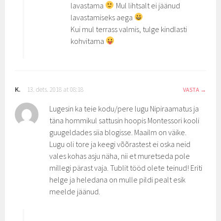
lavastama
Mul lihtsalt ei jäänud
lavastamiseks aega
Kui mul terrass valmis, tulge kindlasti
kohvitama
K.
13. dets. 2018 at 08:18
VASTA
Lugesin ka teie kodu/pere lugu Nipiraamatus ja
täna hommikul sattusin hoopis Montessori kooli
guugeldades siia blogisse. Maailm on väike.
Lugu oli tore ja keegi võõrastest ei oska neid
vales kohas asju näha, nii et muretseda pole
millegi pärast vaja. Tublit tööd olete teinud! Eriti
helge ja heledana on mulle pildi pealt esik
meelde jäänud.