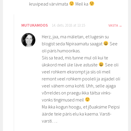
kruvipead värvimata
Meil ka
MUTUKAMOOS
14. dets. 2018 at 13:15
VASTA
Herz, jaa, ma mäletan, et lugesin su
blogist seda Nipiraamatu saagat
See
oli päris humoorikas.
Siis sa tead, mis tunne mul oli kui te
ükskord meil üle läve astusite
See oli
veel rohkem eksrompt ja siis oli meil
remont veel rohkem pooleli ja asjadel oli
veel vähem oma kohti. Uhh, selle ajaga
võrreldes on praegu ikka täitsa vinks-
vonks tingimused meil
Ma ikka kogun hoogu, et jõuaksime Peipsi
äärde teie päris elu ka kaema. Varsti-
varsti….